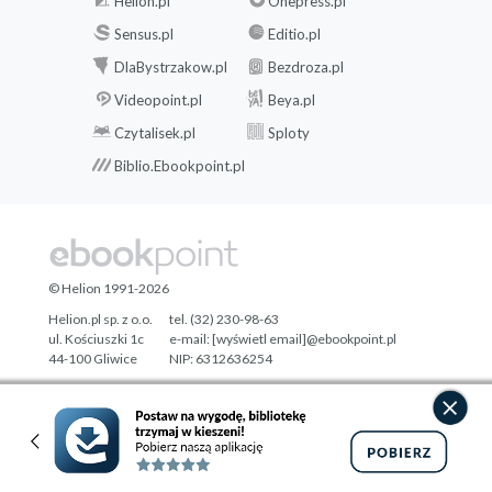
Helion.pl
Onepress.pl
Sensus.pl
Editio.pl
DlaBystrzakow.pl
Bezdroza.pl
Videopoint.pl
Beya.pl
Czytalisek.pl
Sploty
Biblio.Ebookpoint.pl
© Helion 1991-2026
Helion.pl sp. z o.o.
tel. (32) 230-98-63
ul. Kościuszki 1c
e-mail:
[wyświetl email]@ebookpoint.pl
44-100 Gliwice
NIP: 6312636254
Regon: 241989027
Designed with ♥ by
Tonik.pl
Pełna wersja strony »