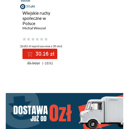
ebook
30 pkt
Wiejskie ruchy
społeczne w
Polsce
Michał Wenzel
(26,82 zł najniższa cena z 30 dni)
30.16 zł
35.90zł
(-16%)