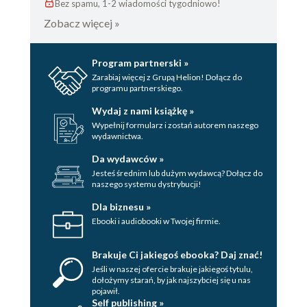
Bez spamu, 1-2 wiadomości tygodniowo!
Zobacz więcej »
Program partnerski »
Zarabiaj więcej z Grupą Helion! Dołącz do
programu partnerskiego.
Wydaj z nami książkę »
Wypełnij formularz i zostań autorem naszego
wydawnictwa.
Da wydawców »
Jesteś średnim lub dużym wydawcą? Dołącz do
naszego systemu dystrybucji!
Dla biznesu »
Ebooki i audiobooki w Twojej firmie.
Brakuje Ci jakiegoś ebooka? Daj znać!
Jeśli w naszej ofercie brakuje jakiegoś tytulu,
dołożymy starań, by jak najszybciej się u nas
pojawił.
Self publishing »