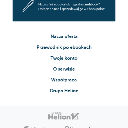
Napisałeś ebooka lub nagrałeś audibook?
Dołącz do nas i sprzedawaj go w Ebookpoint!
Nasza oferta
Przewodnik po ebookach
Twoje konto
O serwisie
Współpraca
Grupa Helion