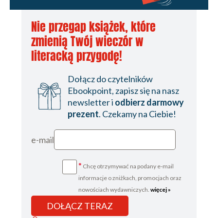
Nie przegap książek, które
zmienią Twój wieczór w
literacką przygodę!
Dołącz do czytelników
Ebookpoint, zapisz się na nasz
newsletter i
odbierz darmowy
prezent
. Czekamy na Ciebie!
e-mail
*
Chcę otrzymywać na podany e-mail
informacje o zniżkach, promocjach oraz
nowościach wydawniczych.
więcej »
DOŁĄCZ TERAZ