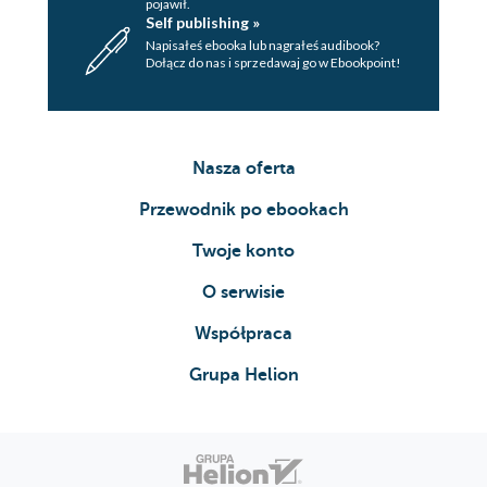
pojawił.
Self publishing »
Napisałeś ebooka lub nagrałeś audibook?
Dołącz do nas i sprzedawaj go w Ebookpoint!
Nasza oferta
Przewodnik po ebookach
Twoje konto
O serwisie
Współpraca
Grupa Helion