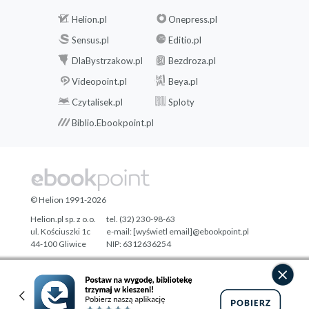
Helion.pl
Onepress.pl
Sensus.pl
Editio.pl
DlaBystrzakow.pl
Bezdroza.pl
Videopoint.pl
Beya.pl
Czytalisek.pl
Sploty
Biblio.Ebookpoint.pl
© Helion 1991-2026
Helion.pl sp. z o.o.
tel. (32) 230-98-63
ul. Kościuszki 1c
e-mail:
[wyświetl email]@ebookpoint.pl
44-100 Gliwice
NIP: 6312636254
Regon: 241989027
Designed with ♥ by
Tonik.pl