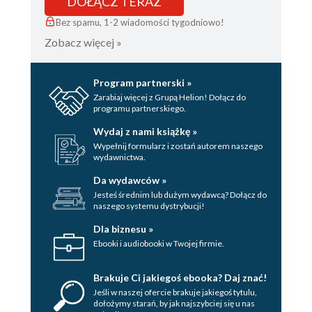
DOŁĄCZ TERAZ
Bez spamu, 1-2 wiadomości tygodniowo!
Zobacz więcej »
Program partnerski »
Zarabiaj więcej z Grupą Helion! Dołącz do
programu partnerskiego.
Wydaj z nami książkę »
Wypełnij formularz i zostań autorem naszego
wydawnictwa.
Da wydawców »
Jesteś średnim lub dużym wydawcą? Dołącz do
naszego systemu dystrybucji!
Dla biznesu »
Ebooki i audiobooki w Twojej firmie.
Brakuje Ci jakiegoś ebooka? Daj znać!
Jeśli w naszej ofercie brakuje jakiegoś tytulu,
dołożymy starań, by jak najszybciej się u nas