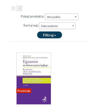
Pokaż produkty:
Wszystkie
Sortuj wg:
Data wydania
Filtruj »
Promocja