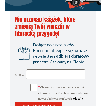
Nie przegap książek, które
zmienią Twój wieczór w
literacką przygodę!
Dołącz do czytelników
Ebookpoint, zapisz się na nasz
newsletter i
odbierz darmowy
prezent
. Czekamy na Ciebie!
e-mail
*
Chcę otrzymywać na podany e-mail
informacje o zniżkach, promocjach oraz
nowościach wydawniczych.
więcej »