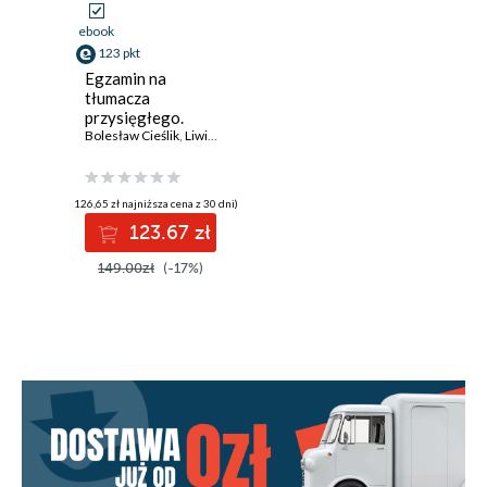
ebook
123 pkt
Egzamin na
tłumacza
przysięgłego.
Komentarz teksty
Bolesław Cieślik
,
Liwiusz Laska
,
Michał Rojewski
egzaminacyjne
dokumenty
(126,65 zł najniższa cena z 30 dni)
123.67 zł
149.00zł
(-17%)