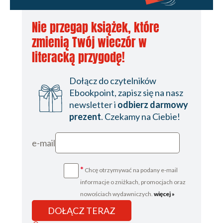
Nie przegap książek, które
zmienią Twój wieczór w
literacką przygodę!
Dołącz do czytelników
Ebookpoint, zapisz się na nasz
newsletter i
odbierz darmowy
prezent
. Czekamy na Ciebie!
e-mail
*
Chcę otrzymywać na podany e-mail
informacje o zniżkach, promocjach oraz
nowościach wydawniczych.
więcej »
DOŁĄCZ TERAZ