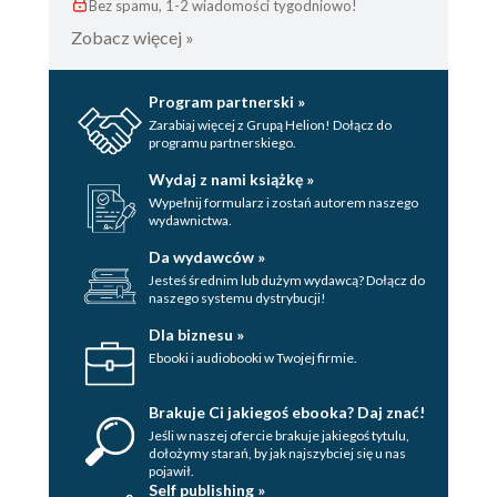
Bez spamu, 1-2 wiadomości tygodniowo!
Zobacz więcej »
Program partnerski »
Zarabiaj więcej z Grupą Helion! Dołącz do
programu partnerskiego.
Wydaj z nami książkę »
Wypełnij formularz i zostań autorem naszego
wydawnictwa.
Da wydawców »
Jesteś średnim lub dużym wydawcą? Dołącz do
naszego systemu dystrybucji!
Dla biznesu »
Ebooki i audiobooki w Twojej firmie.
Brakuje Ci jakiegoś ebooka? Daj znać!
Jeśli w naszej ofercie brakuje jakiegoś tytulu,
dołożymy starań, by jak najszybciej się u nas
pojawił.
Self publishing »