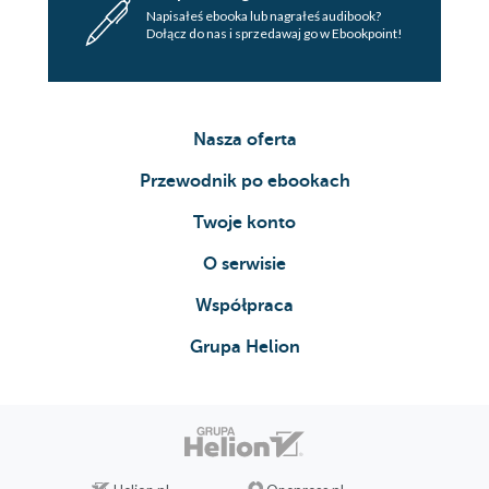
Napisałeś ebooka lub nagrałeś audibook?
Dołącz do nas i sprzedawaj go w Ebookpoint!
Nasza oferta
Przewodnik po ebookach
Twoje konto
O serwisie
Współpraca
Grupa Helion