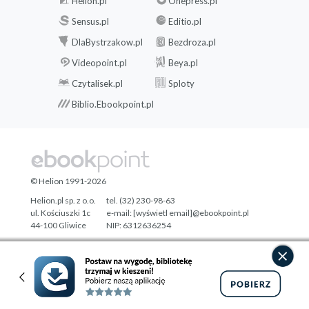
Helion.pl
Onepress.pl
Sensus.pl
Editio.pl
DlaBystrzakow.pl
Bezdroza.pl
Videopoint.pl
Beya.pl
Czytalisek.pl
Sploty
Biblio.Ebookpoint.pl
© Helion 1991-2026
Helion.pl sp. z o.o.
tel. (32) 230-98-63
ul. Kościuszki 1c
e-mail:
[wyświetl email]@ebookpoint.pl
44-100 Gliwice
NIP: 6312636254
Regon: 241989027
Designed with ♥ by
Tonik.pl
Pełna wersja strony »