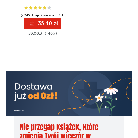
(29,49 zł najniższa cena z 30 dni)
35.40 zł
59.00zł
(-40%)
Nie przegap książek, które
zmienią Twój wieczór w