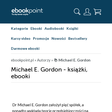
Kategorie
Ebooki
Audiobooki
Książki
Kursy video
Promocje
Nowości
Bestsellery
Darmowe ebooki
ebookpoint.pl
» Autorzy
» 📚
Michael E. Gordon
Michael E. Gordon - książki,
ebooki
Dr Michael E. Gordon założył pięć spółek, a
ponadto wykłada teorię przedsiębiorczości na