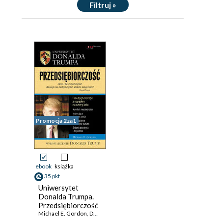
Filtruj »
Promocja 2za1
ebook
książka
35 pkt
Uniwersytet
Donalda Trumpa.
Przedsiębiorczość
Michael E. Gordon
,
Donald J. Trump