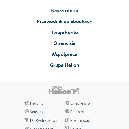
Nasza oferta
Przewodnik po ebookach
Twoje konto
O serwisie
Współpraca
Grupa Helion
Helion.pl
Onepress.pl
Sensus.pl
Editio.pl
DlaBystrzakow.pl
Bezdroza.pl
Videopoint.pl
Beya.pl