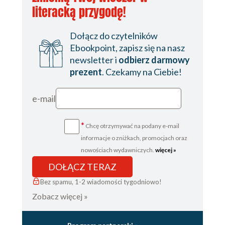
literacką przygodę!
Dołącz do czytelników
Ebookpoint, zapisz się na nasz
newsletter i
odbierz darmowy
prezent
. Czekamy na Ciebie!
e-mail
*
Chcę otrzymywać na podany e-mail
informacje o zniżkach, promocjach oraz
nowościach wydawniczych.
więcej »
DOŁĄCZ TERAZ
Bez spamu, 1-2 wiadomości tygodniowo!
Zobacz więcej »