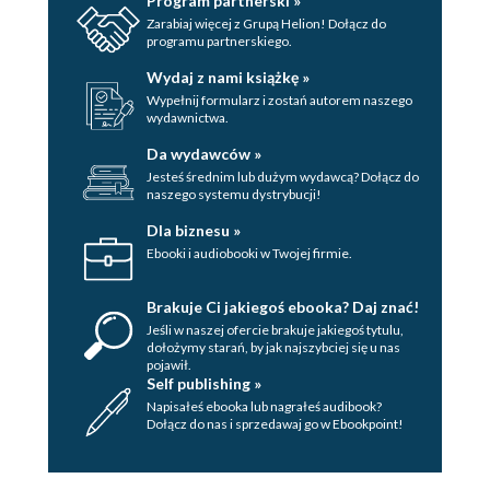
Program partnerski »
Zarabiaj więcej z Grupą Helion! Dołącz do
programu partnerskiego.
Wydaj z nami książkę »
Wypełnij formularz i zostań autorem naszego
wydawnictwa.
Da wydawców »
Jesteś średnim lub dużym wydawcą? Dołącz do
naszego systemu dystrybucji!
Dla biznesu »
Ebooki i audiobooki w Twojej firmie.
Brakuje Ci jakiegoś ebooka? Daj znać!
Jeśli w naszej ofercie brakuje jakiegoś tytulu,
dołożymy starań, by jak najszybciej się u nas
pojawił.
Self publishing »
Napisałeś ebooka lub nagrałeś audibook?
Dołącz do nas i sprzedawaj go w Ebookpoint!