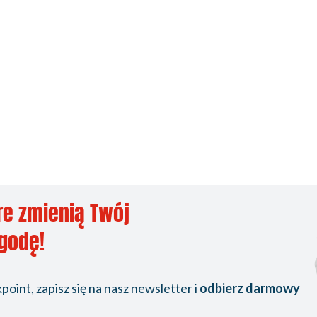
re zmienią Twój
ygodę!
oint, zapisz się na nasz newsletter i
odbierz darmowy