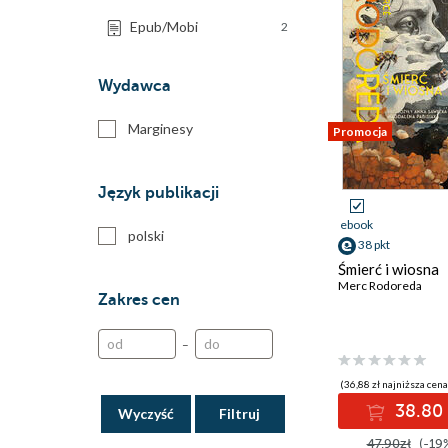
Epub/Mobi
2
Wydawca
Marginesy
Promocja
Język publikacji
ebook
polski
38 pkt
Śmierć i wiosna
Merc Rodoreda
Zakres cen
–
(36,88 zł najniższa cena
38.80 
Wyczyść
47.90zł
(-19