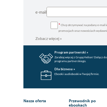
e-mail
*
Chcę otrzymywać na podany e-mail i
promocjach oraz nowościach wydawn
Zobacz więcej »
Program partnerski »
Zarabiaj więcej z Grupą Helion! Dołącz do
programu partnerskiego.
Dla biznesu »
Ebooki i audiobooki w Twojej firmie.
Nasza oferta
Przewodnik po
ebookach