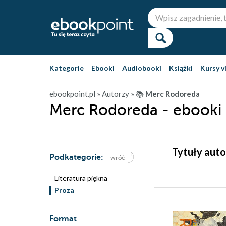
Kategorie
Ebooki
Audiobooki
Książki
Kursy v
ebookpoint.pl
» Autorzy
» 📚
Merc Rodoreda
Merc Rodoreda - ebooki
Tytuły aut
Podkategorie:
wróć
Literatura piękna
Proza
Format