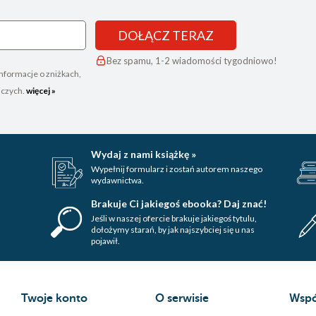
DOŁĄCZ TERAZ
Bez spamu, 1-2 wiadomości tygodniowo!
nformacje o zniżkach,
iczych.
więcej »
Wydaj z nami książkę »
Wypełnij formularz i zostań autorem naszego
wydawnictwa.
Brakuje Ci jakiegoś ebooka? Daj znać!
Jeśli w naszej ofercie brakuje jakiegoś tytulu,
dołożymy starań, by jak najszybciej się u nas
pojawił.
Twoje konto
O serwisie
Wspó