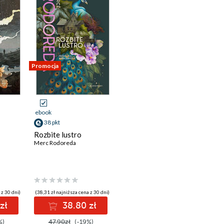
Promocja
ebook
38 pkt
Rozbite lustro
Merc Rodoreda
 z 30 dni)
(38,31 zł najniższa cena z 30 dni)
zł
38.80 zł
%)
47.90zł
(-19%)