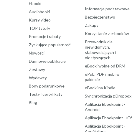
Ebooki
Informacje podstawowe
Audiobooki
Bezpieczenstwo
Kursy video
Zakupy
TOP tytuły
Korzystanie z e-booków
Promocje i rabaty
Przewodnik dla
Zyskujące popularność
niewidomych,
słabowidzących i
Nowości
niesłyszących
Darmowe publikacje
eBooki wolne od DRM
Zestawy
ePub, PDF i mobi w
Wydawcy
pakiecie
Bony podarunkowe
eBooki na Kindle
Testy i certyfikaty
Synchronizacja z Dropbox
Blog
Aplikacja Ebookpoint -
Android
Aplikacja Ebookpoint - iO
Aplikacja Ebookpoint -
AppGallery