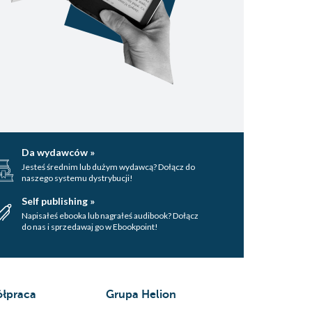
Da wydawców »
Jesteś średnim lub dużym wydawcą? Dołącz do
naszego systemu dystrybucji!
Self publishing »
Napisałeś ebooka lub nagrałeś audibook? Dołącz
do nas i sprzedawaj go w Ebookpoint!
łpraca
Grupa Helion