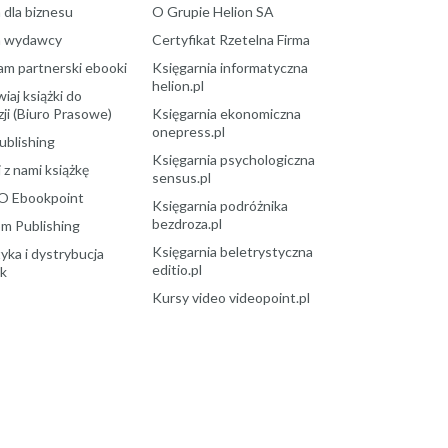
 dla biznesu
O Grupie Helion SA
a wydawcy
Certyfikat Rzetelna Firma
am partnerski ebooki
Księgarnia informatyczna
helion.pl
aj książki do
ji (Biuro Prasowe)
Księgarnia ekonomiczna
onepress.pl
ublishing
Księgarnia psychologiczna
 z nami książkę
sensus.pl
O Ebookpoint
Księgarnia podróżnika
bezdroza.pl
m Publishing
Księgarnia beletrystyczna
yka i dystrybucja
editio.pl
ek
Kursy video videopoint.pl