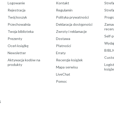
Logowanie
Kontakt
Strefa
Rejestracja
Regulamin
Stref
Twój koszyk
Polityka prywatności
Progr
Przechowalnia
Deklaracja dostępności
Zamawi
recenz
Twoja biblioteka
Zwroty i reklamacje
Self-p
Prezenty
Dostawa
Wydaj
Oceń książkę
Płatności
BIBLI
Newsletter
Erraty
Custo
Aktywacja kodów na
Recenzje książek
produkty
Logist
Mapa serwisu
książ
LiveChat
Pomoc
S