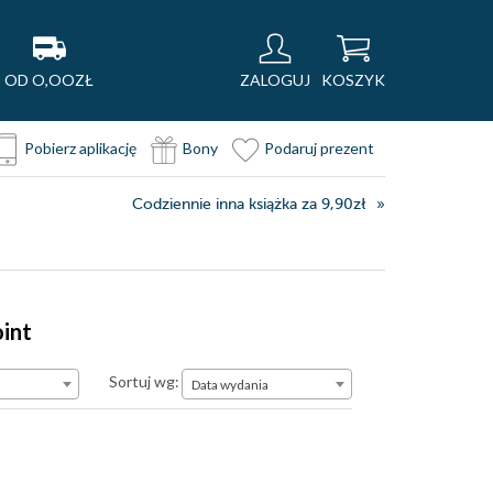
OD O,OOZŁ
ZALOGUJ
KOSZYK
Pobierz aplikację
Bony
Podaruj prezent
Codziennie inna książka za 9,90zł
int
Data wydania
Sortuj wg:
Data wydania