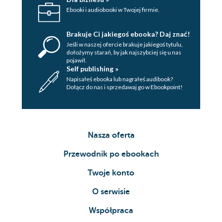
Ebooki i audiobooki w Twojej firmie.
Brakuje Ci jakiegoś ebooka? Daj znać!
Jeśli w naszej ofercie brakuje jakiegoś tytulu,
dołożymy starań, by jak najszybciej się u nas
pojawił.
Self publishing »
Napisałeś ebooka lub nagrałeś audibook?
Dołącz do nas i sprzedawaj go w Ebookpoint!
Nasza oferta
Przewodnik po ebookach
Twoje konto
O serwisie
Współpraca