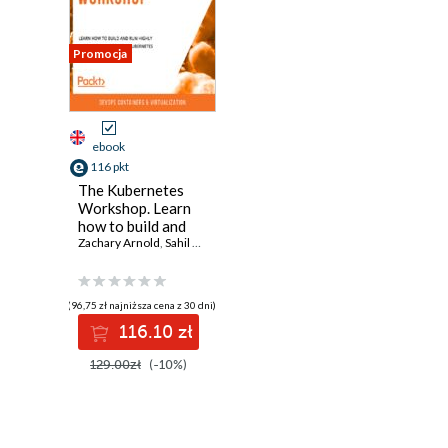
Promocja
ebook
116 pkt
The Kubernetes
Workshop. Learn
how to build and
run highly scalable
Zachary Arnold
,
Sahil Dua
,
Wei Huang
,
Faisal Masood
,
Mélony Qin
,
Mo
workloads on
Kubernetes
(96,75 zł najniższa cena z 30 dni)
116.10 zł
129.00zł
(-10%)