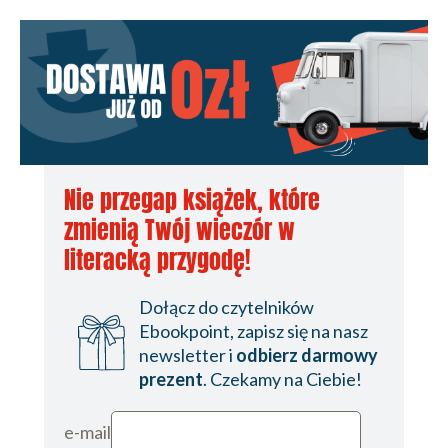
Nie przegap książek, które
zmienią Twój wieczór w
literacką przygodę!
Dołącz do czytelników
Ebookpoint, zapisz się na nasz
newsletter i
odbierz darmowy
prezent
. Czekamy na Ciebie!
e-mail