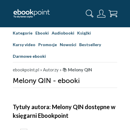
Kategorie
Ebooki
Audiobooki
Książki
Kursy video
Promocje
Nowości
Bestsellery
Darmowe ebooki
ebookpoint.pl
» Autorzy
» 📚
Melony QIN
Melony QIN - ebooki
Tytuły autora: Melony QIN dostępne w
księgarni Ebookpoint