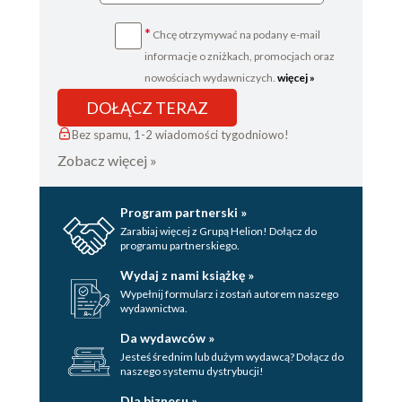
*
Chcę otrzymywać na podany e-mail
informacje o zniżkach, promocjach oraz
nowościach wydawniczych.
więcej »
DOŁĄCZ TERAZ
Bez spamu, 1-2 wiadomości tygodniowo!
Zobacz więcej »
Program partnerski »
Zarabiaj więcej z Grupą Helion! Dołącz do
programu partnerskiego.
Wydaj z nami książkę »
Wypełnij formularz i zostań autorem naszego
wydawnictwa.
Da wydawców »
Jesteś średnim lub dużym wydawcą? Dołącz do
naszego systemu dystrybucji!
Dla biznesu »