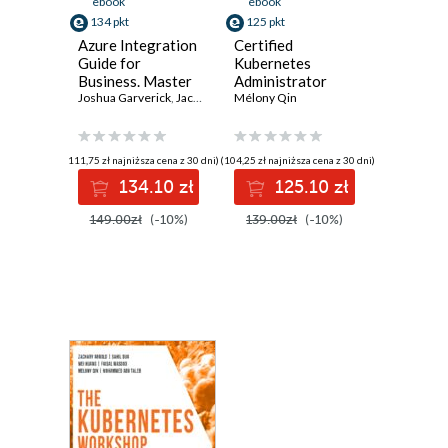
ebook
ebook
134 pkt
125 pkt
Azure Integration
Certified
Guide for
Kubernetes
Business. Master
Administrator
effective
Joshua Garverick
,
Jack Lee
,
Mélony Qin
(CKA) Exam Guide.
Mélony Qin
,
Trevoir Williams
architecture
Validate your
strategies for
knowledge of
business
Kubernetes and
(111,75 zł najniższa cena z 30 dni)
(104,25 zł najniższa cena z 30 dni)
innovation
implement it in a
134.10 zł
125.10 zł
real-life
production
149.00zł
(-10%)
139.00zł
(-10%)
environment