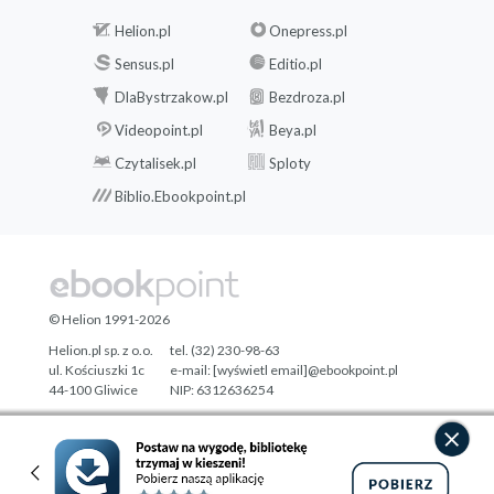
Helion.pl
Onepress.pl
Sensus.pl
Editio.pl
DlaBystrzakow.pl
Bezdroza.pl
Videopoint.pl
Beya.pl
Czytalisek.pl
Sploty
Biblio.Ebookpoint.pl
© Helion 1991-2026
Helion.pl sp. z o.o.
tel. (32) 230-98-63
ul. Kościuszki 1c
e-mail:
[wyświetl email]@ebookpoint.pl
44-100 Gliwice
NIP: 6312636254
Regon: 241989027
Designed with ♥ by
Tonik.pl