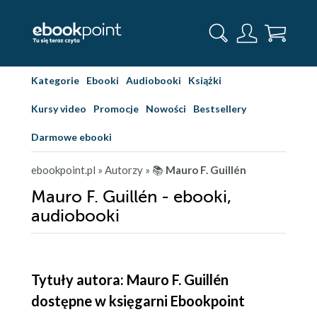
Kategorie
Ebooki
Audiobooki
Książki
Kursy video
Promocje
Nowości
Bestsellery
Darmowe ebooki
ebookpoint.pl
» Autorzy
» 📚
Mauro F. Guillén
Mauro F. Guillén - ebooki,
audiobooki
Tytuły autora: Mauro F. Guillén
dostępne w księgarni Ebookpoint