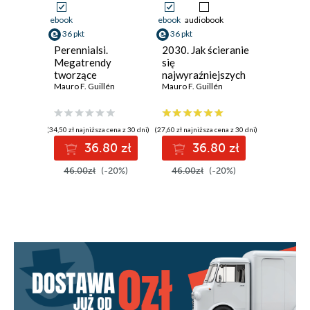
ebook
ebook
audiobook
36 pkt
36 pkt
Perennialsi.
2030. Jak ścieranie
Megatrendy
się
tworzące
najwyraźniejszych
społeczeństwo
Mauro F. Guillén
dzisiejszych
Mauro F. Guillén
postpokoleniowe
trendów
przekształci
przyszłość
(34,50 zł najniższa cena z 30 dni)
(27,60 zł najniższa cena z 30 dni)
wszystkiego
36.80 zł
36.80 zł
46.00zł
(-20%)
46.00zł
(-20%)