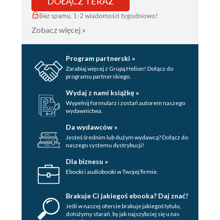
DOŁĄCZ TERAZ
Bez spamu, 1-2 wiadomości tygodniowo!
Zobacz więcej »
Program partnerski »
Zarabiaj więcej z Grupą Helion! Dołącz do
programu partnerskiego.
Wydaj z nami książkę »
Wypełnij formularz i zostań autorem naszego
wydawnictwa.
Da wydawców »
Jesteś średnim lub dużym wydawcą? Dołącz do
naszego systemu dystrybucji!
Dla biznesu »
Ebooki i audiobooki w Twojej firmie.
Brakuje Ci jakiegoś ebooka? Daj znać!
Jeśli w naszej ofercie brakuje jakiegoś tytulu,
dołożymy starań, by jak najszybciej się u nas