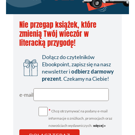
Nie przegap książek, które
zmienią Twój wieczór w
literacką przygodę!
Dołącz do czytelników
Ebookpoint, zapisz się na nasz
newsletter i
odbierz darmowy
prezent
. Czekamy na Ciebie!
e-mail
*
Chcę otrzymywać na podany e-mail
informacje o zniżkach, promocjach oraz
nowościach wydawniczych.
więcej »