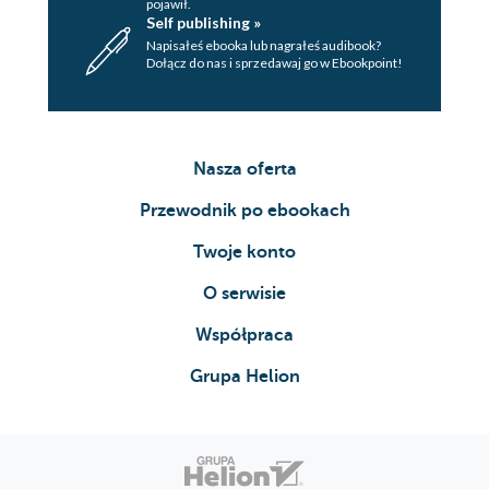
pojawił.
Self publishing »
Napisałeś ebooka lub nagrałeś audibook?
Dołącz do nas i sprzedawaj go w Ebookpoint!
Nasza oferta
Przewodnik po ebookach
Twoje konto
O serwisie
Współpraca
Grupa Helion