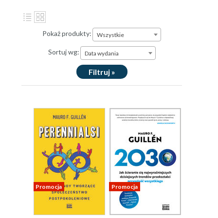
Pokaż produkty:
Wszystkie
Sortuj wg:
Data wydania
Filtruj »
Promocja
Promocja