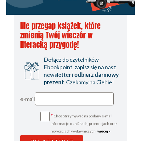
Nie przegap książek, które
zmienią Twój wieczór w
literacką przygodę!
Dołącz do czytelników
Ebookpoint, zapisz się na nasz
newsletter i
odbierz darmowy
prezent
. Czekamy na Ciebie!
e-mail
*
Chcę otrzymywać na podany e-mail
informacje o zniżkach, promocjach oraz
nowościach wydawniczych.
więcej »