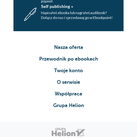
pojawił.
Self publishing »
Napisałeś ebooka lub nagrałeś audibook?
Dołącz do nas i sprzedawaj go w Ebookpoint!
Nasza oferta
Przewodnik po ebookach
Twoje konto
O serwisie
Współpraca
Grupa Helion