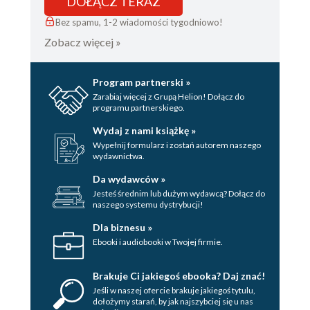
DOŁĄCZ TERAZ
Bez spamu, 1-2 wiadomości tygodniowo!
Zobacz więcej »
Program partnerski »
Zarabiaj więcej z Grupą Helion! Dołącz do
programu partnerskiego.
Wydaj z nami książkę »
Wypełnij formularz i zostań autorem naszego
wydawnictwa.
Da wydawców »
Jesteś średnim lub dużym wydawcą? Dołącz do
naszego systemu dystrybucji!
Dla biznesu »
Ebooki i audiobooki w Twojej firmie.
Brakuje Ci jakiegoś ebooka? Daj znać!
Jeśli w naszej ofercie brakuje jakiegoś tytulu,
dołożymy starań, by jak najszybciej się u nas