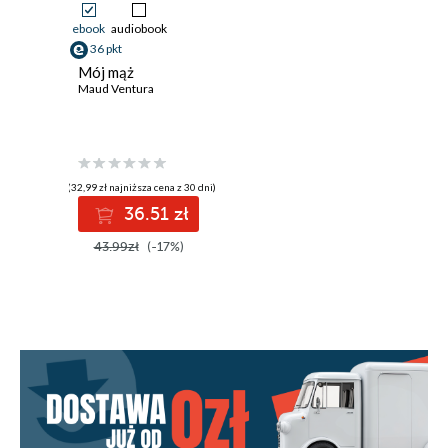
ebook
audiobook
36 pkt
Mój mąż
Maud Ventura
(32,99 zł najniższa cena z 30 dni)
36.51 zł
43.99zł
(-17%)