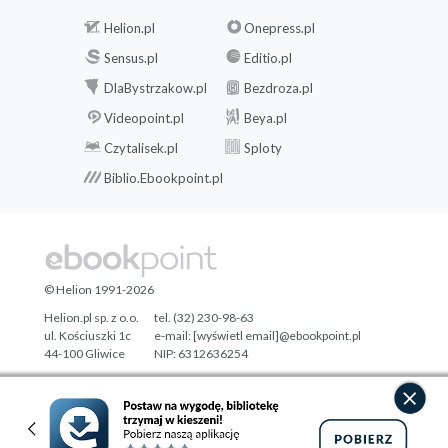
Helion.pl
Onepress.pl
Sensus.pl
Editio.pl
DlaBystrzakow.pl
Bezdroza.pl
Videopoint.pl
Beya.pl
Czytalisek.pl
Sploty
Biblio.Ebookpoint.pl
© Helion 1991-2026
Helion.pl sp. z o.o.
tel. (32) 230-98-63
ul. Kościuszki 1c
e-mail:
[wyświetl email]@ebookpoint.pl
44-100 Gliwice
NIP: 6312636254
Regon: 241989027
Designed with ♥ by
Tonik.pl