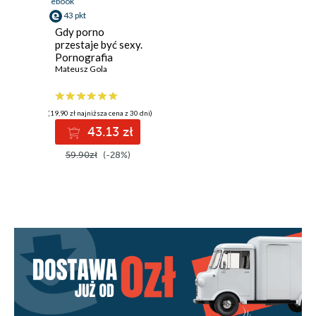
ebook
43 pkt
Gdy porno
przestaje być sexy.
Pornografia
oczami
Mateusz Gola
psychoterapeuty
(19,90 zł najniższa cena z 30 dni)
43.13 zł
59.90zł
(-28%)