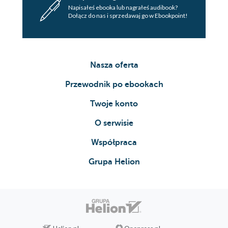
Napisałeś ebooka lub nagrałeś audibook?
Dołącz do nas i sprzedawaj go w Ebookpoint!
Nasza oferta
Przewodnik po ebookach
Twoje konto
O serwisie
Współpraca
Grupa Helion