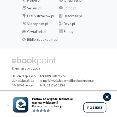
Helion.pl
Onepress.pl
Sensus.pl
Editio.pl
DlaBystrzakow.pl
Bezdroza.pl
Videopoint.pl
Beya.pl
Czytalisek.pl
Sploty
Biblio.Ebookpoint.pl
© Helion 1991-2026
Helion.pl sp. z o.o.
tel. (32) 230-98-63
ul. Kościuszki 1c
e-mail:
[wyświetl email]@ebookpoint.pl
44-100 Gliwice
NIP: 6312636254
Regon: 241989027
Designed with ♥ by
Tonik.pl
Pełna wersja strony »