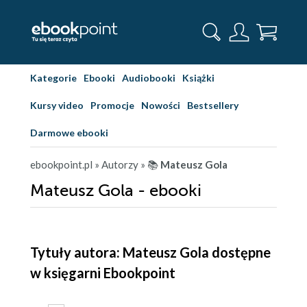
Kategorie
Ebooki
Audiobooki
Książki
Kursy video
Promocje
Nowości
Bestsellery
Darmowe ebooki
ebookpoint.pl
» Autorzy
» 📚
Mateusz Gola
Mateusz Gola - ebooki
Tytuły autora: Mateusz Gola dostępne
w księgarni Ebookpoint