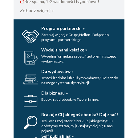
Bez spamu, 1-2 wiadomości tygodniowo!
Zobacz więcej »
Program partnerski »
Zarabiaj więcej z Grupą Helion! Dołącz do
programu partnerskiego.
Wydaj z nami książkę »
Wypełnij formularz i zostań autorem naszego
wydawnictwa.
Da wydawców »
Jesteś średnim lub dużym wydawcą? Dołącz do
naszego systemu dystrybucji!
Dla biznesu »
Ebooki i audiobooki w Twojej firmie.
Brakuje Ci jakiegoś ebooka? Daj znać!
Jeśli w naszej ofercie brakuje jakiegoś tytulu,
dołożymy starań, by jak najszybciej się u nas
pojawił.
Self publishing »