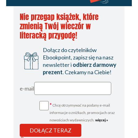
Nie przegap książek, które
zmienią Twój wieczór w
literacką przygodę!
Dołącz do czytelników
Ebookpoint, zapisz się na nasz
newsletter i
odbierz darmowy
prezent
. Czekamy na Ciebie!
e-mail
*
Chcę otrzymywać na podany e-mail
informacje o zniżkach, promocjach oraz
nowościach wydawniczych.
więcej »
DOŁĄCZ TERAZ