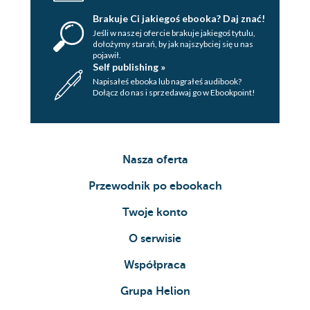
Brakuje Ci jakiegoś ebooka? Daj znać!
Jeśli w naszej ofercie brakuje jakiegoś tytulu,
dołożymy starań, by jak najszybciej się u nas
pojawił.
Self publishing »
Napisałeś ebooka lub nagrałeś audibook?
Dołącz do nas i sprzedawaj go w Ebookpoint!
Nasza oferta
Przewodnik po ebookach
Twoje konto
O serwisie
Współpraca
Grupa Helion