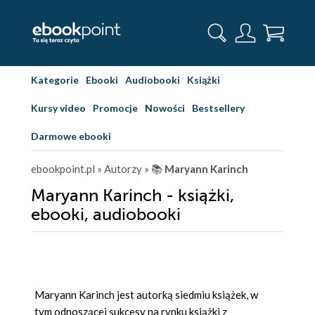
Kategorie
Ebooki
Audiobooki
Książki
Kursy video
Promocje
Nowości
Bestsellery
Darmowe ebooki
ebookpoint.pl
» Autorzy
» 📚
Maryann Karinch
Maryann Karinch - książki,
ebooki, audiobooki
Maryann Karinch jest autorką siedmiu książek, w
tym odnoszącej sukcesy na rynku książki z