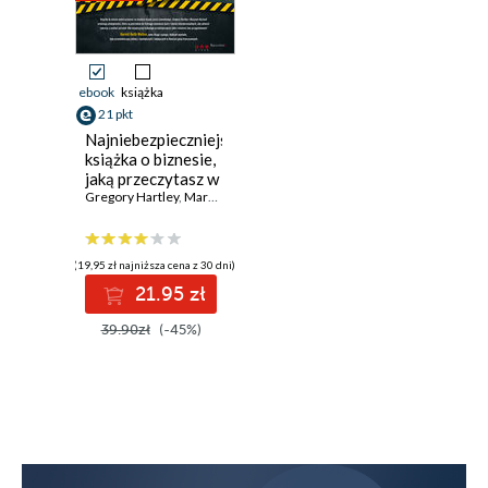
ebook
książka
21 pkt
Najniebezpieczniejsza
książka o biznesie,
jaką przeczytasz w
swoim życiu
Gregory Hartley
,
Maryann Karinch
(19,95 zł najniższa cena z 30 dni)
21.95 zł
39.90zł
(-45%)