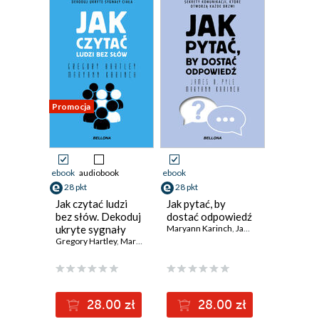
Promocja
ebook
audiobook
ebook
28 pkt
28 pkt
Jak czytać ludzi
Jak pytać, by
bez słów. Dekoduj
dostać odpowiedź
ukryte sygnały
Maryann Karinch
,
James O. Pyle
ciała
Gregory Hartley
,
Maryann Karinch
28.00 zł
28.00 zł