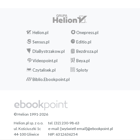
Helion.pl
Onepress.pl
Sensus.pl
Editio.pl
DlaBystrzakow.pl
Bezdroza.pl
Videopoint.pl
Beya.pl
Czytalisek.pl
Sploty
Biblio.Ebookpoint.pl
© Helion 1991-2026
Helion.pl sp. z o.o.
tel. (32) 230-98-63
ul. Kościuszki 1c
e-mail:
[wyświetl email]@ebookpoint.pl
44-100 Gliwice
NIP: 6312636254
Regon: 241989027