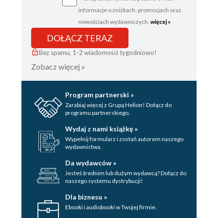
informacje o zniżkach, promocjach oraz
nowościach wydawniczych.
więcej »
DOŁĄCZ TERAZ
Bez spamu, 1-2 wiadomości tygodniowo!
Zobacz więcej »
Program partnerski »
Zarabiaj więcej z Grupą Helion! Dołącz do
programu partnerskiego.
Wydaj z nami książkę »
Wypełnij formularz i zostań autorem naszego
wydawnictwa.
Da wydawców »
Jesteś średnim lub dużym wydawcą? Dołącz do
naszego systemu dystrybucji!
Dla biznesu »
Ebooki i audiobooki w Twojej firmie.