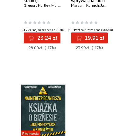
kłamcę
wpływać na ludzi
Gregory Hartley
,
Maryann Karinch
Maryann Karinch
,
James O. Pyle
(21,79 zł najniższa cena z 30 dni)
(18,49 zł najniższa cena z 30 dni)
23.24 zł
19.91 zł
28.00zł
(-17%)
23.99zł
(-17%)
Promocja