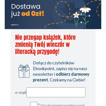
Nie przegap książek, które
zmienią Twój wieczór w
literacką przygodę!
Dołącz do czytelników
Ebookpoint, zapisz się na nasz
newsletter i
odbierz darmowy
prezent
. Czekamy na Ciebie!
e-mail
*
Chcę otrzymywać na podany e-mail