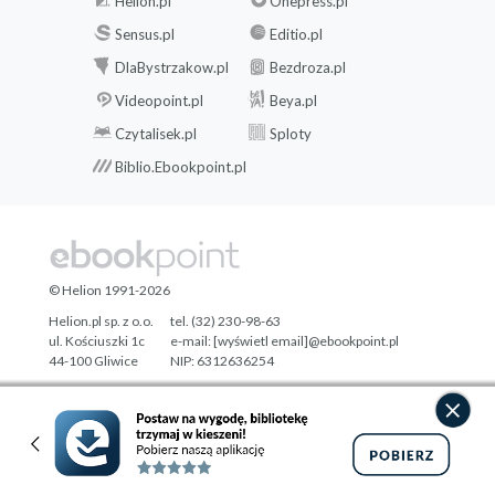
Helion.pl
Onepress.pl
Sensus.pl
Editio.pl
DlaBystrzakow.pl
Bezdroza.pl
Videopoint.pl
Beya.pl
Czytalisek.pl
Sploty
Biblio.Ebookpoint.pl
© Helion 1991-2026
Helion.pl sp. z o.o.
tel. (32) 230-98-63
ul. Kościuszki 1c
e-mail:
[wyświetl email]@ebookpoint.pl
44-100 Gliwice
NIP: 6312636254
Regon: 241989027
Designed with ♥ by
Tonik.pl
Pełna wersja strony »