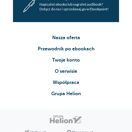
Napisałeś ebooka lub nagrałeś audibook?
Dołącz do nas i sprzedawaj go w Ebookpoint!
Nasza oferta
Przewodnik po ebookach
Twoje konto
O serwisie
Współpraca
Grupa Helion