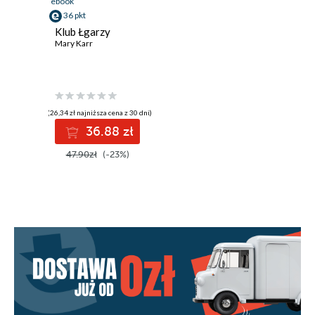
ebook
36 pkt
Klub Łgarzy
Mary Karr
(26,34 zł najniższa cena z 30 dni)
36.88 zł
47.90zł
(-23%)