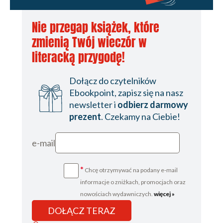
Nie przegap książek, które
zmienią Twój wieczór w
literacką przygodę!
Dołącz do czytelników
Ebookpoint, zapisz się na nasz
newsletter i
odbierz darmowy
prezent
. Czekamy na Ciebie!
e-mail
*
Chcę otrzymywać na podany e-mail
informacje o zniżkach, promocjach oraz
nowościach wydawniczych.
więcej »
DOŁĄCZ TERAZ