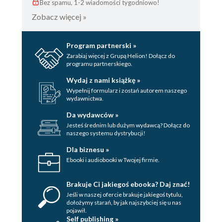
Bez spamu, 1-2 wiadomości tygodniowo!
Zobacz więcej »
Program partnerski »
Zarabiaj więcej z Grupą Helion! Dołącz do
programu partnerskiego.
Wydaj z nami książkę »
Wypełnij formularz i zostań autorem naszego
wydawnictwa.
Da wydawców »
Jesteś średnim lub dużym wydawcą? Dołącz do
naszego systemu dystrybucji!
Dla biznesu »
Ebooki i audiobooki w Twojej firmie.
Brakuje Ci jakiegoś ebooka? Daj znać!
Jeśli w naszej ofercie brakuje jakiegoś tytulu,
dołożymy starań, by jak najszybciej się u nas
pojawił.
Self publishing »