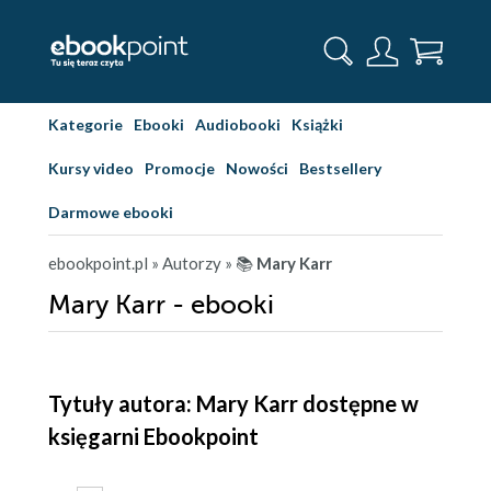
Kategorie
Ebooki
Audiobooki
Książki
Kursy video
Promocje
Nowości
Bestsellery
Darmowe ebooki
ebookpoint.pl
» Autorzy
» 📚
Mary Karr
Mary Karr - ebooki
Tytuły autora: Mary Karr dostępne w
księgarni Ebookpoint