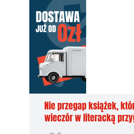
Nie przegap książek, któ
wieczór w literacką prz