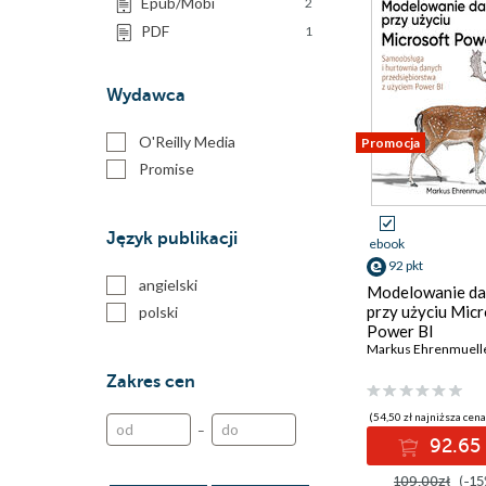
Epub/Mobi
2
PDF
1
Wydawca
O'Reilly Media
Promocja
Promise
Język publikacji
ebook
92 pkt
angielski
Modelowanie da
przy użyciu Mic
polski
Power BI
Zakres cen
(54,50 zł najniższa cena
–
92.65 
109.00zł
(-15