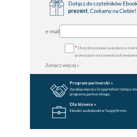
Dołącz do czytelników Ebookp
prezent
. Czekamy na Ciebie!
e-mail
*
Chcę otrzymywać na podany e-mail i
promocjach oraz nowościach wydawn
Zobacz więcej »
Program partnerski »
Zarabiaj więcej z Grupą Helion! Dołącz do
programu partnerskiego.
Dla biznesu »
Ebooki i audiobooki w Twojej firmie.