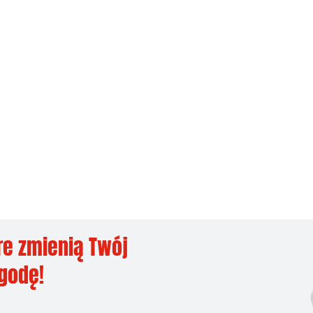
re zmienią Twój
ygodę!