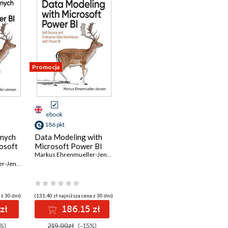
Promocja
ebook
186 pkt
nych
Data Modeling with
rosoft
Microsoft Power BI
Markus Ehrenmueller-Jensen
Markus Ehrenmueller-Jensen
 z 30 dni)
(131,40 zł najniższa cena z 30 dni)
zł
186.15 zł
%)
219.00zł
(-15%)