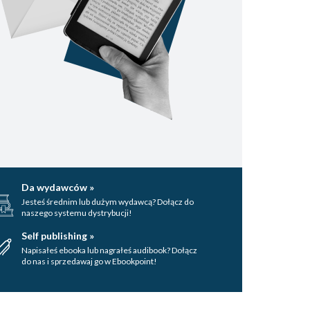
Da wydawców »
Jesteś średnim lub dużym wydawcą? Dołącz do
naszego systemu dystrybucji!
Self publishing »
Napisałeś ebooka lub nagrałeś audibook? Dołącz
do nas i sprzedawaj go w Ebookpoint!