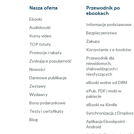
Nasza oferta
Przewodnik po
ebookach
Ebooki
Informacje podstawowe
Audiobooki
Bezpieczenstwo
Kursy video
Zakupy
TOP tytuły
Korzystanie z e-booków
Promocje i rabaty
Przewodnik dla
Zyskujące popularność
niewidomych,
słabowidzących i
Nowości
niesłyszących
Darmowe publikacje
eBooki wolne od DRM
Zestawy
ePub, PDF i mobi w
Wydawcy
pakiecie
Bony podarunkowe
eBooki na Kindle
Testy i certyfikaty
Synchronizacja z Dropbox
Blog
Aplikacja Ebookpoint -
Android