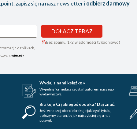
oint, zapisz się na nasz newsletter i
odbierz darmowy
DOŁĄCZ TERAZ
Bez spamu, 1-2 wiadomości tygodniowo!
nformacje o zniżkach,
iczych.
więcej »
Wydaj z nami książkę »
Wypełnij formularz i zostań autorem naszego
wydawnictwa.
Brakuje Ci jakiegoś ebooka? Daj znać!
Jeśli w naszej ofercie brakuje jakiegoś tytulu,
dołożymy starań, by jak najszybciej się u nas
pojawił.