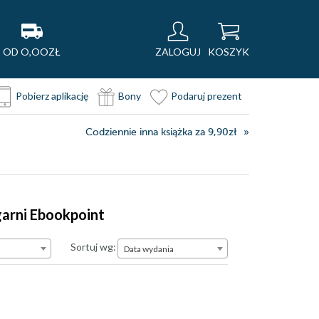
OD O,OOZŁ
ZALOGUJ
KOSZYK
Pobierz aplikację
Bony
Podaruj prezent
Codziennie inna książka za 9,90zł
garni Ebookpoint
Data wydania
Sortuj wg:
Data wydania