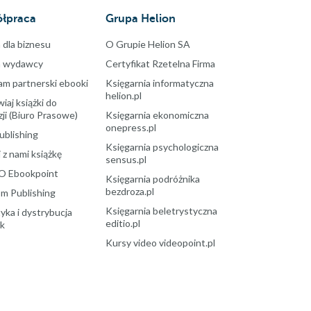
łpraca
Grupa Helion
 dla biznesu
O Grupie Helion SA
a wydawcy
Certyfikat Rzetelna Firma
am partnerski ebooki
Księgarnia informatyczna
helion.pl
aj książki do
ji (Biuro Prasowe)
Księgarnia ekonomiczna
onepress.pl
ublishing
Księgarnia psychologiczna
 z nami książkę
sensus.pl
O Ebookpoint
Księgarnia podróżnika
bezdroza.pl
m Publishing
Księgarnia beletrystyczna
yka i dystrybucja
editio.pl
ek
Kursy video videopoint.pl