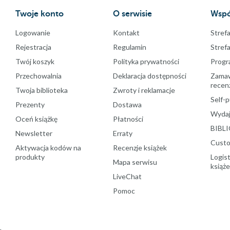
Twoje konto
O serwisie
Wspó
Logowanie
Kontakt
Strefa
Rejestracja
Regulamin
Stref
Twój koszyk
Polityka prywatności
Progr
Przechowalnia
Deklaracja dostępności
Zamawi
recenz
Twoja biblioteka
Zwroty i reklamacje
Self-p
Prezenty
Dostawa
Wydaj
Oceń książkę
Płatności
BIBLI
Newsletter
Erraty
Custo
Aktywacja kodów na
Recenzje książek
produkty
Logist
Mapa serwisu
książ
LiveChat
Pomoc