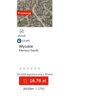
Promocja
ebook
16 pkt
Wysokie
Mariusz Gazda
(20,19 zł najniższa cena z 30 dni)
16.76 zł
20.19zł
(-17%)