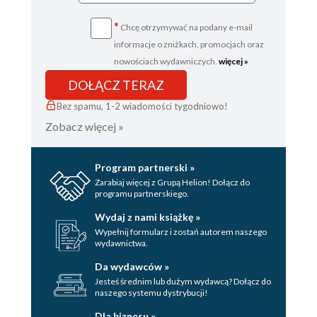
*
Chcę otrzymywać na podany e-mail
informacje o zniżkach, promocjach oraz
nowościach wydawniczych.
więcej »
DOŁĄCZ TERAZ
Bez spamu, 1-2 wiadomości tygodniowo!
Zobacz więcej »
Program partnerski »
Zarabiaj więcej z Grupą Helion! Dołącz do
programu partnerskiego.
Wydaj z nami książkę »
Wypełnij formularz i zostań autorem naszego
wydawnictwa.
Da wydawców »
Jesteś średnim lub dużym wydawcą? Dołącz do
naszego systemu dystrybucji!
Dla biznesu »