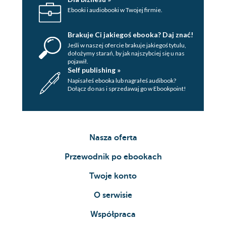
Ebooki i audiobooki w Twojej firmie.
Brakuje Ci jakiegoś ebooka? Daj znać!
Jeśli w naszej ofercie brakuje jakiegoś tytulu,
dołożymy starań, by jak najszybciej się u nas
pojawił.
Self publishing »
Napisałeś ebooka lub nagrałeś audibook?
Dołącz do nas i sprzedawaj go w Ebookpoint!
Nasza oferta
Przewodnik po ebookach
Twoje konto
O serwisie
Współpraca