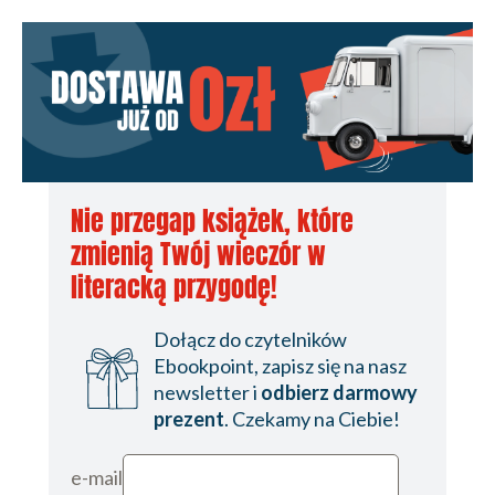
Nie przegap książek, które
zmienią Twój wieczór w
literacką przygodę!
Dołącz do czytelników
Ebookpoint, zapisz się na nasz
newsletter i
odbierz darmowy
prezent
. Czekamy na Ciebie!
e-mail