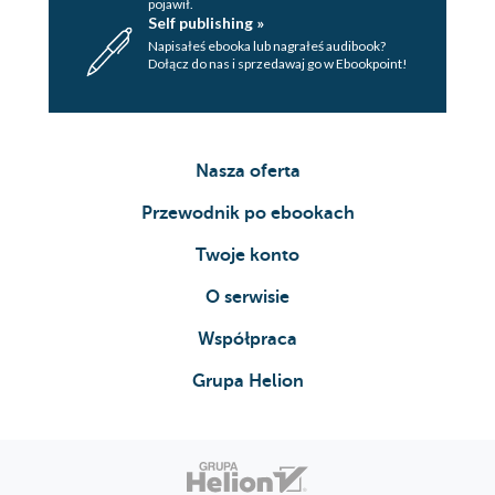
pojawił.
Self publishing »
Napisałeś ebooka lub nagrałeś audibook?
Dołącz do nas i sprzedawaj go w Ebookpoint!
Nasza oferta
Przewodnik po ebookach
Twoje konto
O serwisie
Współpraca
Grupa Helion