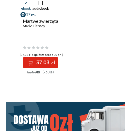
ebook
audiobook
37 pkt
Martwe zwierzęta
Marie Tierney
(37,03 zł najniższa cena z 30 dni)
37.03 zł
52.90zł
(-30%)