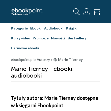
Kategorie
Ebooki
Audiobooki
Książki
Kursy video
Promocje
Nowości
Bestsellery
Darmowe ebooki
ebookpoint.pl
» Autorzy
» 📚
Marie Tierney
Marie Tierney - ebooki,
audiobooki
Tytuły autora: Marie Tierney dostępne
w księgarni Ebookpoint