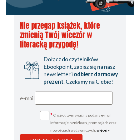
Nie przegap książek, które
zmienią Twój wieczór w
literacką przygodę!
Dołącz do czytelników
Ebookpoint, zapisz się na nasz
newsletter i
odbierz darmowy
prezent
. Czekamy na Ciebie!
e-mail
*
Chcę otrzymywać na podany e-mail
informacje o zniżkach, promocjach oraz
nowościach wydawniczych.
więcej »