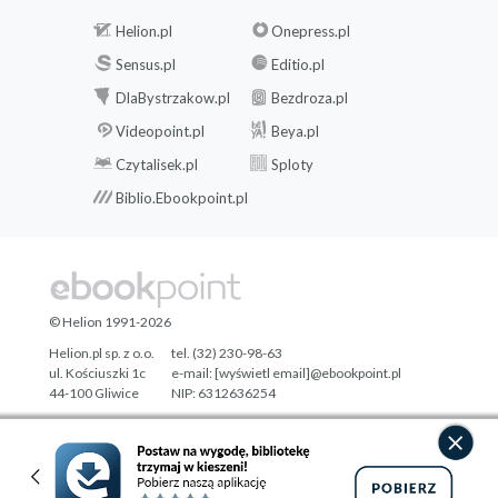
Helion.pl
Onepress.pl
Sensus.pl
Editio.pl
DlaBystrzakow.pl
Bezdroza.pl
Videopoint.pl
Beya.pl
Czytalisek.pl
Sploty
Biblio.Ebookpoint.pl
© Helion 1991-2026
Helion.pl sp. z o.o.
tel. (32) 230-98-63
ul. Kościuszki 1c
e-mail:
[wyświetl email]@ebookpoint.pl
44-100 Gliwice
NIP: 6312636254
Regon: 241989027
Designed with ♥ by
Tonik.pl