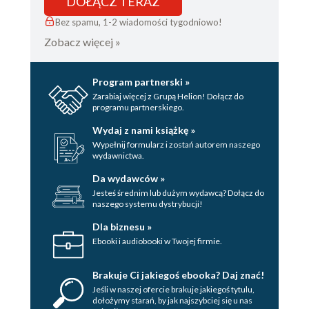
DOŁĄCZ TERAZ
Bez spamu, 1-2 wiadomości tygodniowo!
Zobacz więcej »
Program partnerski »
Zarabiaj więcej z Grupą Helion! Dołącz do
programu partnerskiego.
Wydaj z nami książkę »
Wypełnij formularz i zostań autorem naszego
wydawnictwa.
Da wydawców »
Jesteś średnim lub dużym wydawcą? Dołącz do
naszego systemu dystrybucji!
Dla biznesu »
Ebooki i audiobooki w Twojej firmie.
Brakuje Ci jakiegoś ebooka? Daj znać!
Jeśli w naszej ofercie brakuje jakiegoś tytulu,
dołożymy starań, by jak najszybciej się u nas