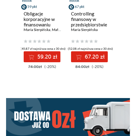
ebook
ebook
59 pkt
67 pkt
Obligacje
Controlling
korporacyjne w
finansowy w
finansowaniu
przedsiębiorstwie
rozwoju
Maria Sierpińska
,
Małgorzata Kowalik
Maria Sierpińska
,
Agata Sierpińska-Sawicz
,
Micha
przedsiębiorstw
(45,87 zł najniższa cena z 30 dni)
(52,08 zł najniższa cena z 30 dni)
59.20 zł
67.20 zł
74.00zł
(-20%)
84.00zł
(-20%)