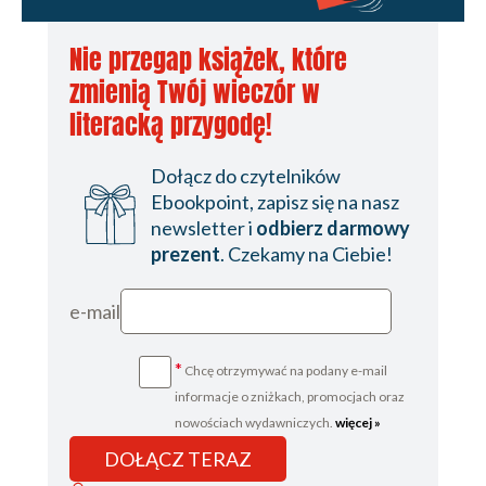
Nie przegap książek, które
zmienią Twój wieczór w
literacką przygodę!
Dołącz do czytelników
Ebookpoint, zapisz się na nasz
newsletter i
odbierz darmowy
prezent
. Czekamy na Ciebie!
e-mail
*
Chcę otrzymywać na podany e-mail
informacje o zniżkach, promocjach oraz
nowościach wydawniczych.
więcej »
DOŁĄCZ TERAZ