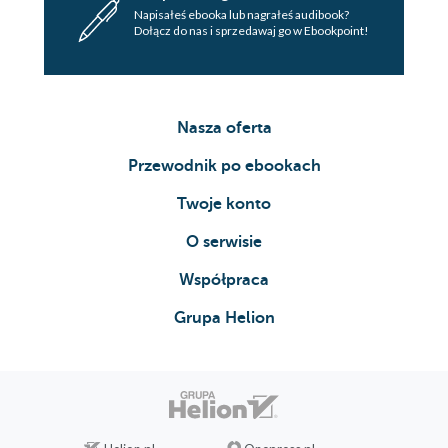
Napisałeś ebooka lub nagrałeś audibook?
Dołącz do nas i sprzedawaj go w Ebookpoint!
Nasza oferta
Przewodnik po ebookach
Twoje konto
O serwisie
Współpraca
Grupa Helion