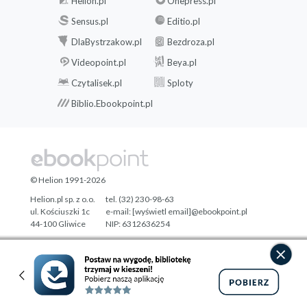
Helion.pl
Onepress.pl
Sensus.pl
Editio.pl
DlaBystrzakow.pl
Bezdroza.pl
Videopoint.pl
Beya.pl
Czytalisek.pl
Sploty
Biblio.Ebookpoint.pl
© Helion 1991-2026
Helion.pl sp. z o.o.
tel. (32) 230-98-63
ul. Kościuszki 1c
e-mail:
[wyświetl email]@ebookpoint.pl
44-100 Gliwice
NIP: 6312636254
Regon: 241989027
Designed with ♥ by
Tonik.pl
Pełna wersja strony »