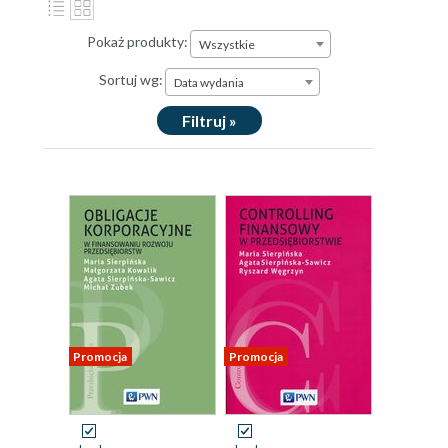
Pokaż produkty:
Wszystkie
Sortuj wg:
Data wydania
Filtruj »
Promocja
Promocja