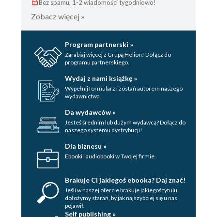
Bez spamu, 1-2 wiadomości tygodniowo!
Zobacz więcej »
Program partnerski »
Zarabiaj więcej z Grupą Helion! Dołącz do
programu partnerskiego.
Wydaj z nami książkę »
Wypełnij formularz i zostań autorem naszego
wydawnictwa.
Da wydawców »
Jesteś średnim lub dużym wydawcą? Dołącz do
naszego systemu dystrybucji!
Dla biznesu »
Ebooki i audiobooki w Twojej firmie.
Brakuje Ci jakiegoś ebooka? Daj znać!
Jeśli w naszej ofercie brakuje jakiegoś tytulu,
dołożymy starań, by jak najszybciej się u nas
pojawił.
Self publishing »