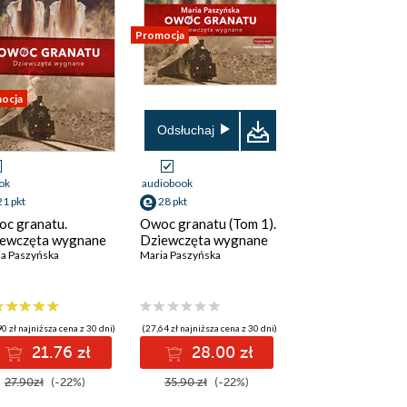
Promocja
ocja
Odsłuchaj
ok
audiobook
21 pkt
28 pkt
c granatu.
Owoc granatu (Tom 1).
ewczęta wygnane
Dziewczęta wygnane
a Paszyńska
Maria Paszyńska
0 zł najniższa cena z 30 dni)
(27,64 zł najniższa cena z 30 dni)
21.76 zł
28.00 zł
27.90zł
(-22%)
35.90 zł
(-22%)