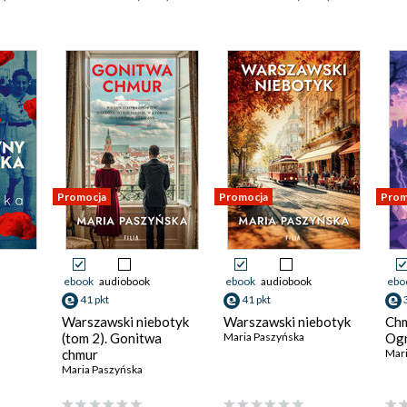
Promocja
Promocja
Prom
ebook
audiobook
ebook
audiobook
ebo
41 pkt
41 pkt
Warszawski niebotyk
Warszawski niebotyk
Chm
(tom 2). Gonitwa
Maria Paszyńska
Ogn
chmur
Mari
Maria Paszyńska