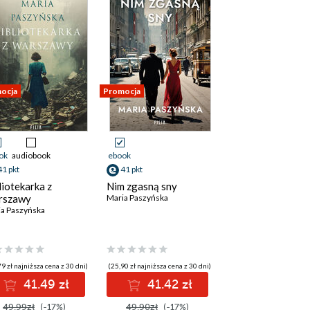
ocja
Promocja
ok
audiobook
ebook
41 pkt
41 pkt
liotekarka z
Nim zgasną sny
rszawy
Maria Paszyńska
a Paszyńska
9 zł najniższa cena z 30 dni)
(25,90 zł najniższa cena z 30 dni)
41.49 zł
41.42 zł
49.99zł
(-17%)
49.90zł
(-17%)