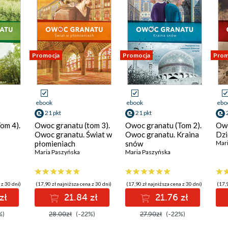
Promocja
Promocja
Prom
ebook
ebook
ebo
21 pkt
21 pkt
om 4).
Owoc granatu (tom 3).
Owoc granatu (Tom 2).
Owo
Owoc granatu. Świat w
Owoc granatu. Kraina
Dzi
płomieniach
snów
Mari
Maria Paszyńska
Maria Paszyńska
 z 30 dni)
(17,90 zł najniższa cena z 30 dni)
(17,90 zł najniższa cena z 30 dni)
(17,9
zł
21.84 zł
21.76 zł
%)
28.00zł
(-22%)
27.90zł
(-22%)