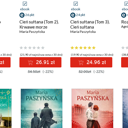
ebook
ebook
ebo
26 pkt
24 pkt
o
Cień sułtana (Tom 2).
Cień sułtana (Tom 3).
Roz
Krwawe morze
Cień sułtana
Agni
Maria Paszyńska
Maria Paszyńska
 z 30 dni)
(21,90 zł najniższa cena z 30 dni)
(19,90 zł najniższa cena z 30 dni)
(38,8
zł
26.91 zł
24.96 zł
%)
34.50zł
(-22%)
32.00zł
(-22%)