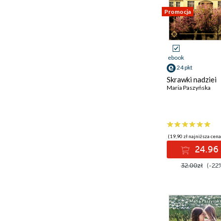
Promocja
ebook
24 pkt
Skrawki nadziei
Maria Paszyńska
(19,90 zł najniższa cena
24.96 
32.00zł
(-22