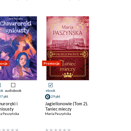
ocja
Promocja
ok
audiobook
ebook
37 pkt
29 pkt
uroręki i
Jagiellonowie (Tom 2).
iousty
Taniec mieczy
a Paszyńska
Maria Paszyńska