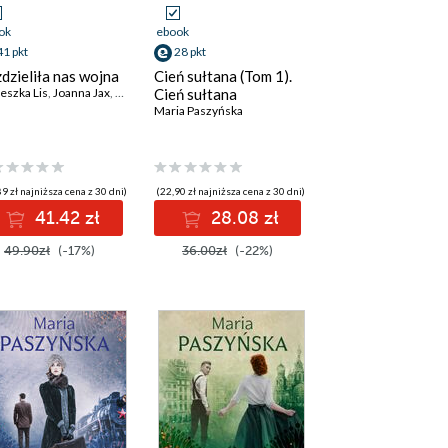
ok
ebook
41 pkt
28 pkt
dzieliła nas wojna
Cień sułtana (Tom 1).
eszka Lis
,
Joanna Jax
,
Bogna Ziembicka
Cień sułtana
,
Maria Paszyńska
,
Max Czornyj
,
Sylwia Winni
Maria Paszyńska
9 zł najniższa cena z 30 dni)
(22,90 zł najniższa cena z 30 dni)
41.42 zł
28.08 zł
49.90zł
(-17%)
36.00zł
(-22%)