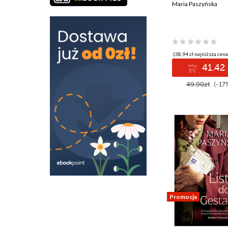
Maria Paszyńska
(38,94 zł najniższa cena
41.42 
49.90zł
(-17
Promocja