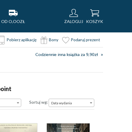
OD O,OOZŁ
ZALOGUJ
KOSZYK
Pobierz aplikację
Bony
Podaruj prezent
Codziennie inna książka za 9,90zł
point
Data wydania
Sortuj wg:
Data wydania