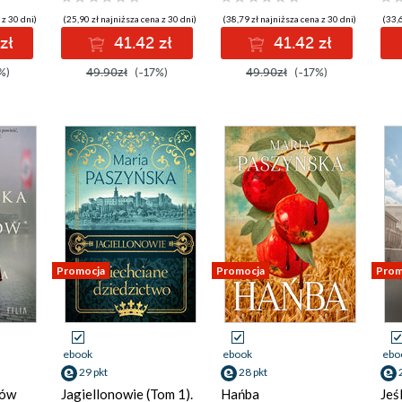
 z 30 dni)
(25,90 zł najniższa cena z 30 dni)
(38,79 zł najniższa cena z 30 dni)
(33,6
zł
41.42 zł
41.42 zł
%)
49.90zł
(-17%)
49.90zł
(-17%)
Promocja
Promocja
Prom
ebook
ebook
ebo
29 pkt
28 pkt
tów
Jagiellonowie (Tom 1).
Hańba
Jeś