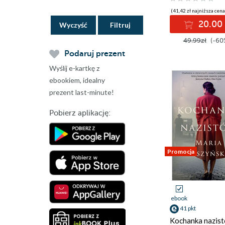
(41,42 zł najniższa cena
20.00 
Wyczyść
49.99zł
(-60
Podaruj prezent
Wyślij e-kartkę z
ebookiem, idealny
prezent last-minute!
Pobierz aplikację:
Promocja
ebook
41 pkt
Kochanka nazis