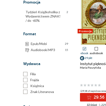
Promocja
Tydzień Książkoholika z
2
Wydawnictwem ZNAK!
/ do -60%
Promocja
Format
Epub/Mobi
29
Audiobooki MP3
15
ebook
audiobook
29 pkt
Instytut pięknoś
Wydawca
Maria Paszyńska
Filia
Frajda
Książnica
(29,18 zł najniższa cena
Znak Literanova
29.56 
37.90zł
(-22