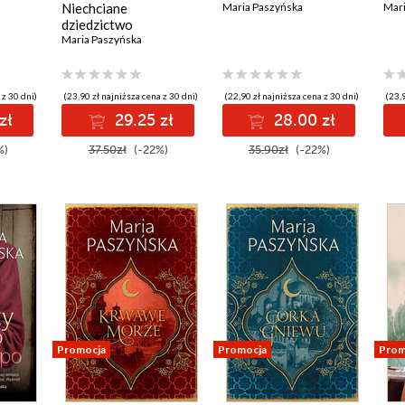
Niechciane
Maria Paszyńska
Mari
dziedzictwo
Maria Paszyńska
 z 30 dni)
(23,90 zł najniższa cena z 30 dni)
(22,90 zł najniższa cena z 30 dni)
(23,9
zł
29.25 zł
28.00 zł
%)
37.50zł
(-22%)
35.90zł
(-22%)
Promocja
Promocja
Prom