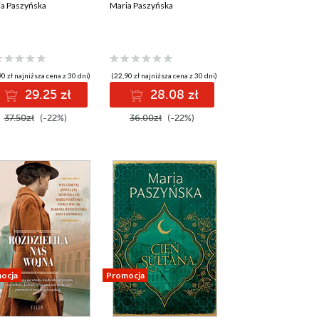
a Paszyńska
Maria Paszyńska
0 zł najniższa cena z 30 dni)
(22,90 zł najniższa cena z 30 dni)
29.25 zł
28.08 zł
37.50zł
(-22%)
36.00zł
(-22%)
ocja
Promocja