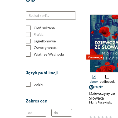
Serie
Cień sułtana
Frajda
Jagiellonowie
Owoc granatu
Wiatr ze Wschodu
Promocja
Język publikacji
ebook
audiobook
polski
20 pkt
Dziewczyny ze
Słowaka
Zakres cen
Maria Paszyńska
–