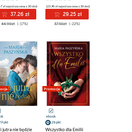
7 zł najniższa cena z 30 dni)
(23,90 zł najniższa cena z 30 dni)
37.26 zł
29.25 zł
44.90zł
(-17%)
37.50zł
(-22%)
ocja
Promocja
ok
ebook
29 pkt
28 pkt
li jutra nie będzie
Wszystko dla Emilii