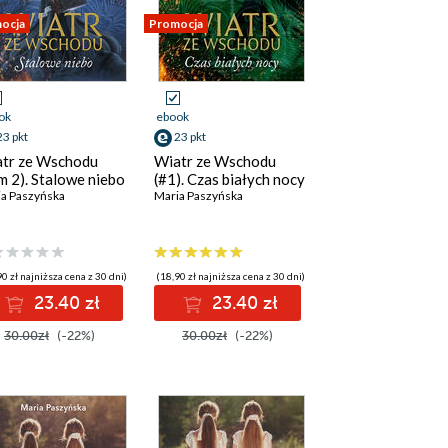
ocja
Promocja
ok
ebook
23 pkt
23 pkt
tr ze Wschodu
Wiatr ze Wschodu
m 2). Stalowe niebo
(#1). Czas białych nocy
a Paszyńska
Maria Paszyńska
0 zł najniższa cena z 30 dni)
(18,90 zł najniższa cena z 30 dni)
23.40 zł
23.40 zł
30.00zł
(-22%)
30.00zł
(-22%)