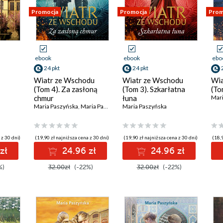
Promocja
Promocja
Prom
ebook
ebook
ebo
24 pkt
24 pkt
Wiatr ze Wschodu
Wiatr ze Wschodu
Wia
(Tom 4). Za zasłoną
(Tom 3). Szkarłatna
(To
chmur
łuna
Mari
Maria Paszyńska
,
Maria Paszyńska
Maria Paszyńska
 z 30 dni)
(19,90 zł najniższa cena z 30 dni)
(19,90 zł najniższa cena z 30 dni)
(18,9
zł
24.96 zł
24.96 zł
%)
32.00zł
(-22%)
32.00zł
(-22%)