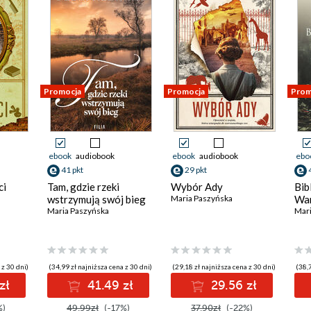
Promocja
Promocja
Prom
ebook
audiobook
ebook
audiobook
ebo
41 pkt
29 pkt
ci
Tam, gdzie rzeki
Wybór Ady
Bib
wstrzymują swój bieg
Maria Paszyńska
Wa
Maria Paszyńska
Mari
 z 30 dni)
(34,99 zł najniższa cena z 30 dni)
(29,18 zł najniższa cena z 30 dni)
(38,7
zł
41.49 zł
29.56 zł
%)
49.99zł
(-17%)
37.90zł
(-22%)