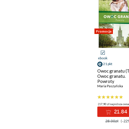
Promocja
ebook
21 pkt
Owoc granatu (T
Owoc granatu.
Powroty
Maria Paszyńska
(17,90 zł najniższa cena
21.84 
28.00zł
(-22