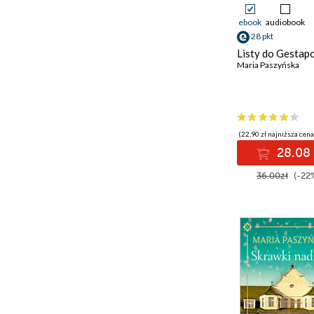
ebook
audiobook
28 pkt
Listy do Gestap
Maria Paszyńska
(22,90 zł najniższa cena
28.08 
36.00zł
(-22