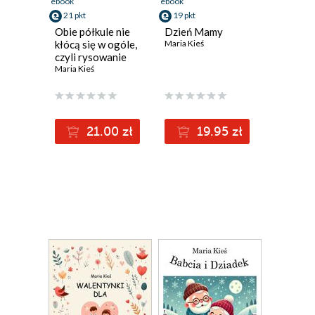
ebook
ebook
21 pkt
19 pkt
Obie półkule nie
Dzień Mamy
kłócą się w ogóle,
Maria Kieś
czyli rysowanie
oburącz
Maria Kieś
21.00 zł
19.95 zł