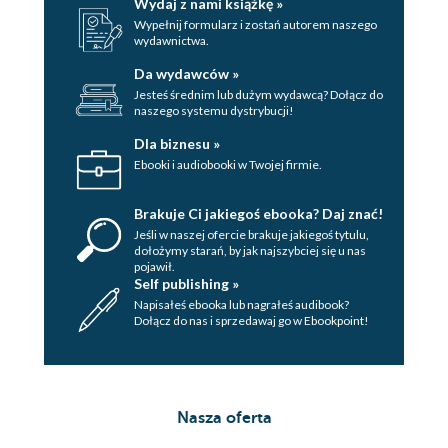
Wydaj z nami książkę »
Wypełnij formularz i zostań autorem naszego
wydawnictwa.
Da wydawców »
Jesteś średnim lub dużym wydawcą? Dołącz do
naszego systemu dystrybucji!
Dla biznesu »
Ebooki i audiobooki w Twojej firmie.
Brakuje Ci jakiegoś ebooka? Daj znać!
Jeśli w naszej ofercie brakuje jakiegoś tytulu,
dołożymy starań, by jak najszybciej się u nas
pojawił.
Self publishing »
Napisałeś ebooka lub nagrałeś audibook?
Dołącz do nas i sprzedawaj go w Ebookpoint!
Nasza oferta