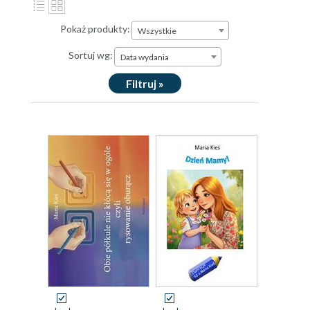
Pokaż produkty:
Wszystkie
Sortuj wg:
Data wydania
Filtruj »