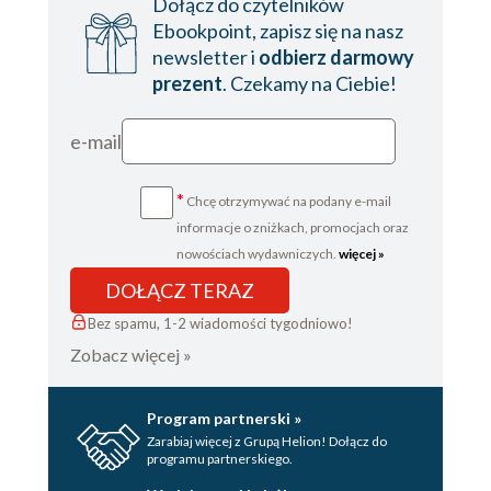
Dołącz do czytelników
Ebookpoint, zapisz się na nasz
newsletter i
odbierz darmowy
prezent
. Czekamy na Ciebie!
e-mail
*
Chcę otrzymywać na podany e-mail
informacje o zniżkach, promocjach oraz
nowościach wydawniczych.
więcej »
DOŁĄCZ TERAZ
Bez spamu, 1-2 wiadomości tygodniowo!
Zobacz więcej »
Program partnerski »
Zarabiaj więcej z Grupą Helion! Dołącz do
programu partnerskiego.