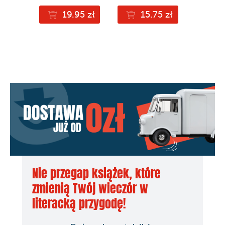
19.95 zł
15.75 zł
Nie przegap książek, które
zmienią Twój wieczór w
literacką przygodę!