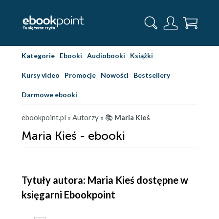
Kategorie
Ebooki
Audiobooki
Książki
Kursy video
Promocje
Nowości
Bestsellery
Darmowe ebooki
ebookpoint.pl
» Autorzy
» 📚
Maria Kieś
Maria Kieś - ebooki
Tytuły autora: Maria Kieś dostępne w
księgarni Ebookpoint