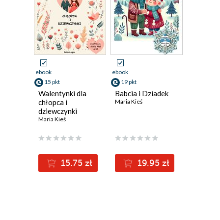
ebook
ebook
15 pkt
19 pkt
Walentynki dla
Babcia i Dziadek
chłopca i
Maria Kieś
dziewczynki
Maria Kieś
15.75 zł
19.95 zł