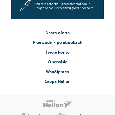
Napisałeś ebooka lub nagrałeś audibook?
Dołącz do nas i sprzedawaj go w Ebookpoint!
Nasza oferta
Przewodnik po ebookach
Twoje konto
O serwisie
Współpraca
Grupa Helion