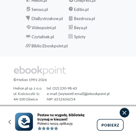
Helion.pl
Onepress.pl
Sensus.pl
Editio.pl
DlaBystrzakow.pl
Bezdroza.pl
Videopoint.pl
Beya.pl
Czytalisek.pl
Sploty
Biblio.Ebookpoint.pl
© Helion 1991-2026
Helion.pl sp. z o.o.
tel. (32) 230-98-63
ul. Kościuszki 1c
e-mail:
[wyświetl email]@ebookpoint.pl
44-100 Gliwice
NIP: 6312636254
Regon: 241989027
Designed with ♥ by
Tonik.pl
Pełna wersja strony »