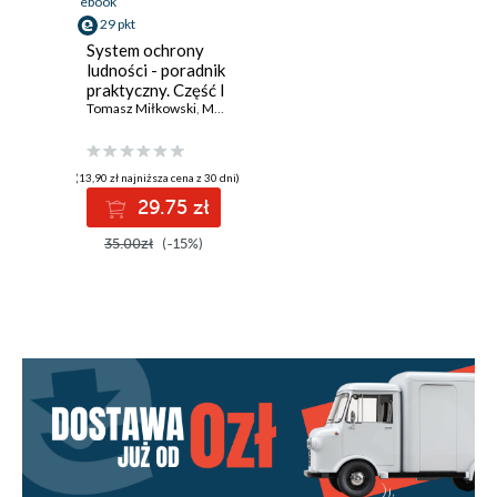
ebook
29 pkt
System ochrony
ludności - poradnik
praktyczny. Część I
Tomasz Miłkowski
,
Marek Wąsik
,
Roman Rabsztyn
,
Krzysztof Justyńs
(13,90 zł najniższa cena z 30 dni)
29.75 zł
35.00zł
(-15%)