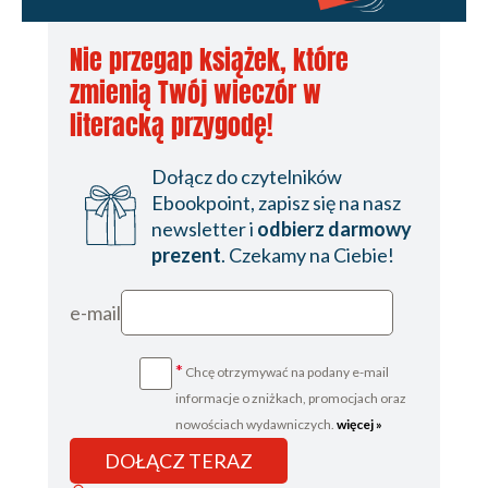
Nie przegap książek, które
zmienią Twój wieczór w
literacką przygodę!
Dołącz do czytelników
Ebookpoint, zapisz się na nasz
newsletter i
odbierz darmowy
prezent
. Czekamy na Ciebie!
e-mail
*
Chcę otrzymywać na podany e-mail
informacje o zniżkach, promocjach oraz
nowościach wydawniczych.
więcej »
DOŁĄCZ TERAZ