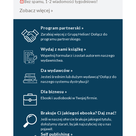
Bez spamu, 1-2 wiadomości tygodniowo!
Zobacz więcej »
Program partnerski »
Zarabiaj więcej z Grupą Helion! Dołącz do
programu partnerskiego.
Wydaj z nami książkę »
Wypełnij formularz i zostań autorem naszego
wydawnictwa.
Da wydawców »
Jesteś średnim lub dużym wydawcą? Dołącz do
naszego systemu dystrybucji!
Dla biznesu »
Ebooki i audiobooki w Twojej firmie.
Brakuje Ci jakiegoś ebooka? Daj znać!
Jeśli w naszej ofercie brakuje jakiegoś tytulu,
dołożymy starań, by jak najszybciej się u nas
pojawił.
Self publishing »