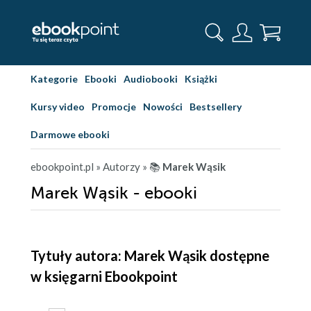
Kategorie
Ebooki
Audiobooki
Książki
Kursy video
Promocje
Nowości
Bestsellery
Darmowe ebooki
ebookpoint.pl
» Autorzy
» 📚
Marek Wąsik
Marek Wąsik - ebooki
Tytuły autora: Marek Wąsik dostępne
w księgarni Ebookpoint