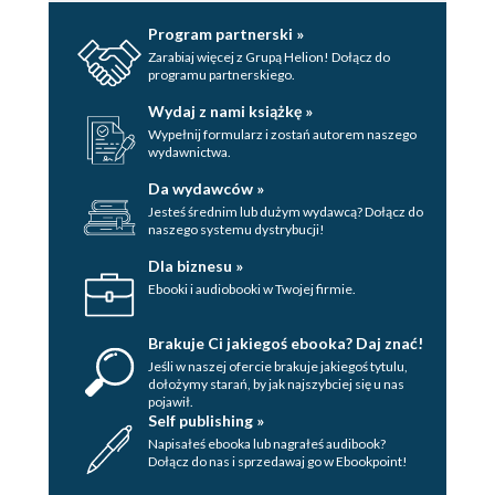
Program partnerski »
Zarabiaj więcej z Grupą Helion! Dołącz do
programu partnerskiego.
Wydaj z nami książkę »
Wypełnij formularz i zostań autorem naszego
wydawnictwa.
Da wydawców »
Jesteś średnim lub dużym wydawcą? Dołącz do
naszego systemu dystrybucji!
Dla biznesu »
Ebooki i audiobooki w Twojej firmie.
Brakuje Ci jakiegoś ebooka? Daj znać!
Jeśli w naszej ofercie brakuje jakiegoś tytulu,
dołożymy starań, by jak najszybciej się u nas
pojawił.
Self publishing »
Napisałeś ebooka lub nagrałeś audibook?
Dołącz do nas i sprzedawaj go w Ebookpoint!