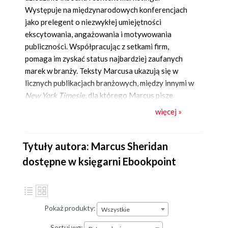
Występuje na międzynarodowych konferencjach
jako prelegent o niezwykłej umiejętności
ekscytowania, angażowania i motywowania
publiczności. Współpracując z setkami firm,
pomaga im zyskać status najbardziej zaufanych
marek w branży. Teksty Marcusa ukazują się w
licznych publikacjach branżowych, między innymi w
New York Timesie
, dla którego Marcus pisze
teksty jako „guru marketingu sieciowego”, czy w
więcej »
magazynie
Forbes
, na łamach którego został
uznany za jednego z 20 „najbardziej intrygujących
mówców” w 2017 roku. Opowieść o tym, jak zdołał
Tytuły autora: Marcus Sheridan
uratować swoją firmę River Pools od katastrofy
dostępne w księgarni Ebookpoint
gospodarczej w 2008 r., znalazła się w wielu
książkach, publikacjach i uniwersyteckich case
studies na całym świecie.
Pokaż produkty:
Wszystkie
Sortuj wg: