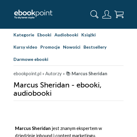
Kategorie
Ebooki
Audiobooki
Książki
Kursy video
Promocje
Nowości
Bestsellery
Darmowe ebooki
ebookpoint.pl
» Autorzy
» 📚
Marcus Sheridan
Marcus Sheridan - ebooki,
audiobooki
Marcus Sheridan
jest znanym ekspertem w
dziedzinie inbound i content marketingu.