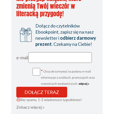
zmienią Twój wieczór w
literacką przygodę!
Dołącz do czytelników
Ebookpoint, zapisz się na nasz
newsletter i
odbierz darmowy
prezent
. Czekamy na Ciebie!
e-mail
*
Chcę otrzymywać na podany e-mail
informacje o zniżkach, promocjach oraz
nowościach wydawniczych.
więcej »
DOŁĄCZ TERAZ
Bez spamu, 1-2 wiadomości tygodniowo!
Zobacz więcej »