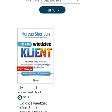
Data wydania
Filtruj »
Promocja
ebook
audiobook
38 pkt
Co chce wiedzieć
klient?. Jak