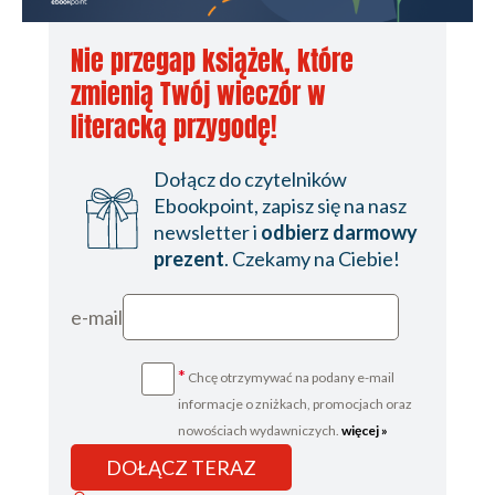
Nie przegap książek, które
zmienią Twój wieczór w
literacką przygodę!
Dołącz do czytelników
Ebookpoint, zapisz się na nasz
newsletter i
odbierz darmowy
prezent
. Czekamy na Ciebie!
e-mail
*
Chcę otrzymywać na podany e-mail
informacje o zniżkach, promocjach oraz
nowościach wydawniczych.
więcej »
DOŁĄCZ TERAZ