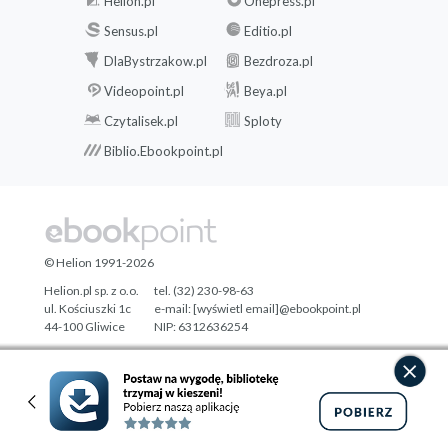
Helion.pl
Onepress.pl
Sensus.pl
Editio.pl
DlaBystrzakow.pl
Bezdroza.pl
Videopoint.pl
Beya.pl
Czytalisek.pl
Sploty
Biblio.Ebookpoint.pl
© Helion 1991-2026
Helion.pl sp. z o.o.
tel. (32) 230-98-63
ul. Kościuszki 1c
e-mail:
[wyświetl email]@ebookpoint.pl
44-100 Gliwice
NIP: 6312636254
Regon: 241989027
Designed with ♥ by
Tonik.pl
Pełna wersja strony »