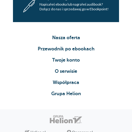
Napisałeś ebooka lub nagrałeś audibook?
Dołącz do nas i sprzedawaj go w Ebookpoint!
Nasza oferta
Przewodnik po ebookach
Twoje konto
O serwisie
Współpraca
Grupa Helion