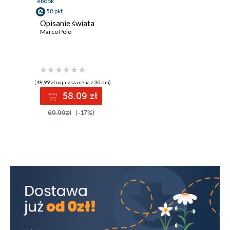
ebook
58 pkt
Opisanie świata
Marco Polo
(48,99 zł najniższa cena z 30 dni)
58.09 zł
69.99zł
(-17%)