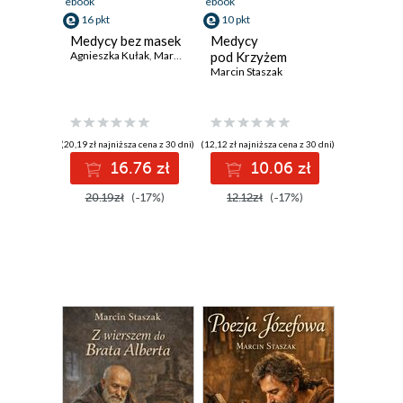
ebook
ebook
16 pkt
10 pkt
Medycy bez masek
Medycy
Agnieszka Kułak
,
Marcin Staszak
pod Krzyżem
Marcin Staszak
(20,19 zł najniższa cena z 30 dni)
(12,12 zł najniższa cena z 30 dni)
16.76 zł
10.06 zł
20.19zł
(-17%)
12.12zł
(-17%)