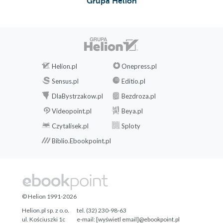
Grupa Helion
Helion.pl
Onepress.pl
Sensus.pl
Editio.pl
DlaBystrzakow.pl
Bezdroza.pl
Videopoint.pl
Beya.pl
Czytalisek.pl
Sploty
Biblio.Ebookpoint.pl
© Helion 1991-2026
Helion.pl sp. z o.o.
tel. (32) 230-98-63
ul. Kościuszki 1c
e-mail:
[wyświetl email]@ebookpoint.pl