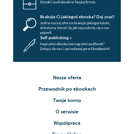
Ebooki i audiobooki w Twojej firmie.
Brakuje Ci jakiegoś ebooka? Daj znać!
Jeśli w naszej ofercie brakuje jakiegoś tytulu,
dołożymy starań, by jak najszybciej się u nas
pojawił.
Self publishing »
Napisałeś ebooka lub nagrałeś audibook?
Dołącz do nas i sprzedawaj go w Ebookpoint!
Nasza oferta
Przewodnik po ebookach
Twoje konto
O serwisie
Współpraca