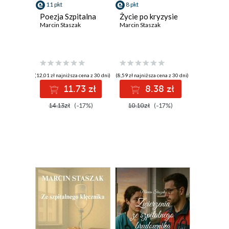
11 pkt
8 pkt
Poezja Szpitalna
Życie po kryzysie
Marcin Staszak
Marcin Staszak
(12,01 zł najniższa cena z 30 dni)
(8,59 zł najniższa cena z 30 dni)
11.73 zł
8.38 zł
14.13zł
(-17%)
10.10zł
(-17%)