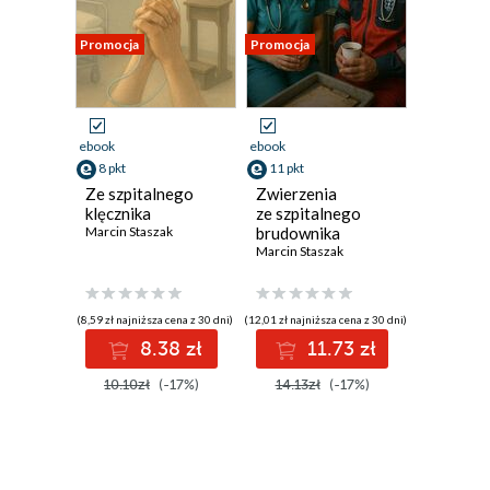
Promocja
Promocja
ebook
ebook
8 pkt
11 pkt
Ze szpitalnego
Zwierzenia
klęcznika
ze szpitalnego
Marcin Staszak
brudownika
Marcin Staszak
(8,59 zł najniższa cena z 30 dni)
(12,01 zł najniższa cena z 30 dni)
8.38 zł
11.73 zł
10.10zł
(-17%)
14.13zł
(-17%)