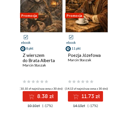
Promocja
Promocja
ebook
ebook
8 pkt
11 pkt
Z wierszem
Poezja Józefowa
do Brata Alberta
Marcin Staszak
Marcin Staszak
(10,10 zł najniższa cena z 30 dni)
(14,13 zł najniższa cena z 30 dni)
8.38 zł
11.73 zł
10.10zł
(-17%)
14.13zł
(-17%)