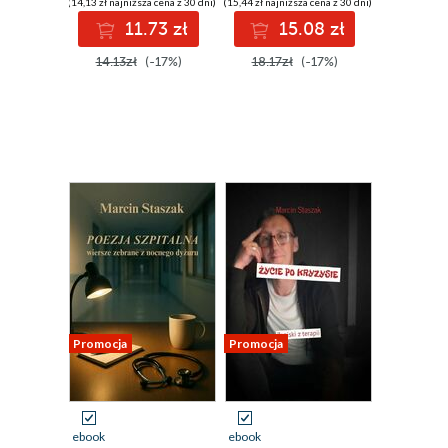
(14,13 zł najniższa cena z 30 dni)
(15,44 zł najniższa cena z 30 dni)
11.73 zł
15.08 zł
14.13zł
(-17%)
18.17zł
(-17%)
Promocja
Promocja
ebook
ebook