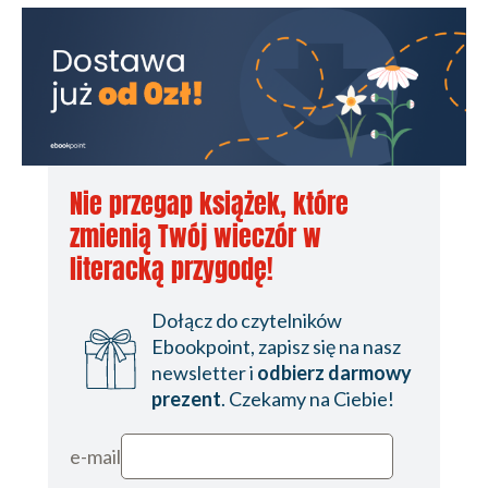
Nie przegap książek, które
zmienią Twój wieczór w
literacką przygodę!
Dołącz do czytelników
Ebookpoint, zapisz się na nasz
newsletter i
odbierz darmowy
prezent
. Czekamy na Ciebie!
e-mail