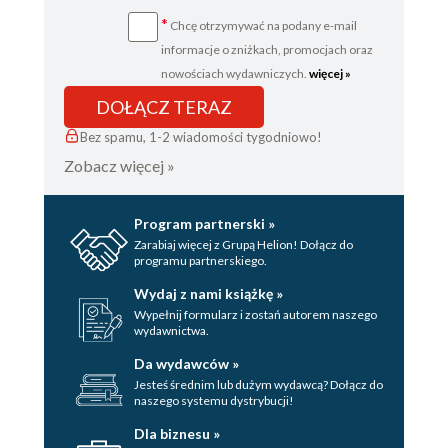
*
Chcę otrzymywać na podany e-mail
informacje o zniżkach, promocjach oraz
nowościach wydawniczych.
więcej »
DOŁĄCZ TERAZ
Bez spamu, 1-2 wiadomości tygodniowo!
Zobacz więcej »
Program partnerski »
Zarabiaj więcej z Grupą Helion! Dołącz do
programu partnerskiego.
Wydaj z nami książkę »
Wypełnij formularz i zostań autorem naszego
wydawnictwa.
Da wydawców »
Jesteś średnim lub dużym wydawcą? Dołącz do
naszego systemu dystrybucji!
Dla biznesu »