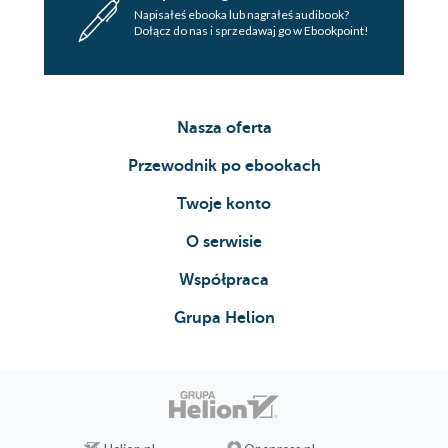
Napisałeś ebooka lub nagrałeś audibook?
Dołącz do nas i sprzedawaj go w Ebookpoint!
Nasza oferta
Przewodnik po ebookach
Twoje konto
O serwisie
Współpraca
Grupa Helion