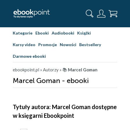
Kategorie
Ebooki
Audiobooki
Książki
Kursy video
Promocje
Nowości
Bestsellery
Darmowe ebooki
ebookpoint.pl
» Autorzy
» 📚
Marcel Goman
Marcel Goman - ebooki
Tytuły autora: Marcel Goman dostępne
w księgarni Ebookpoint