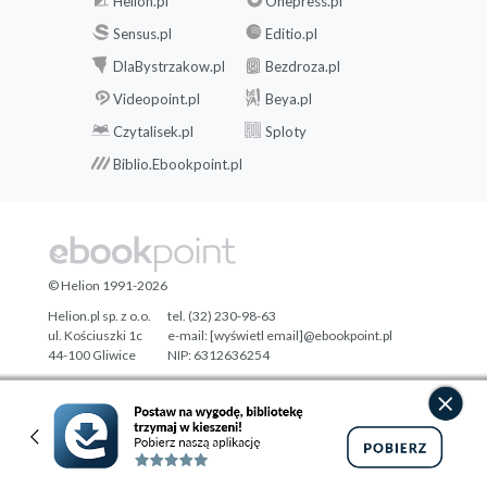
Helion.pl
Onepress.pl
Sensus.pl
Editio.pl
DlaBystrzakow.pl
Bezdroza.pl
Videopoint.pl
Beya.pl
Czytalisek.pl
Sploty
Biblio.Ebookpoint.pl
© Helion 1991-2026
Helion.pl sp. z o.o.
tel. (32) 230-98-63
ul. Kościuszki 1c
e-mail:
[wyświetl email]@ebookpoint.pl
44-100 Gliwice
NIP: 6312636254
Regon: 241989027
Designed with ♥ by
Tonik.pl
Pełna wersja strony »