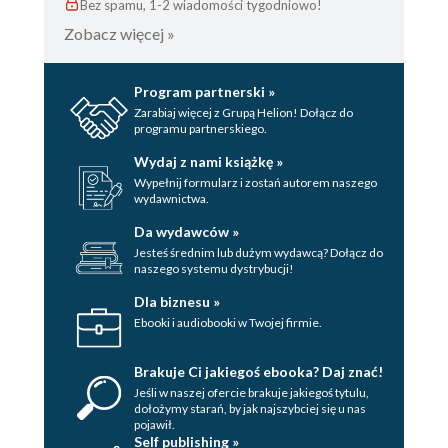
Bez spamu, 1-2 wiadomości tygodniowo!
Zobacz więcej »
Program partnerski »
Zarabiaj więcej z Grupą Helion! Dołącz do
programu partnerskiego.
Wydaj z nami książkę »
Wypełnij formularz i zostań autorem naszego
wydawnictwa.
Da wydawców »
Jesteś średnim lub dużym wydawcą? Dołącz do
naszego systemu dystrybucji!
Dla biznesu »
Ebooki i audiobooki w Twojej firmie.
Brakuje Ci jakiegoś ebooka? Daj znać!
Jeśli w naszej ofercie brakuje jakiegoś tytulu,
dołożymy starań, by jak najszybciej się u nas
pojawił.
Self publishing »