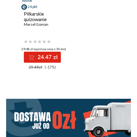
ebook
24 pkt
Piłkarskie
quizowanie
Marcel Goman
(29,48 zł najniższa cena z 30 dni)
24.47 zł
29.48zł
(-17%)