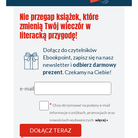
Nie przegap książek, które
zmienią Twój wieczór w
literacką przygodę!
Dołącz do czytelników
Ebookpoint, zapisz się na nasz
newsletter i
odbierz darmowy
prezent
. Czekamy na Ciebie!
e-mail
*
Chcę otrzymywać na podany e-mail
informacje o zniżkach, promocjach oraz
nowościach wydawniczych.
więcej »
DOŁĄCZ TERAZ