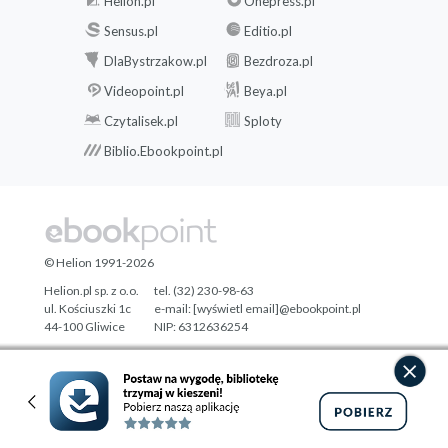
Helion.pl
Onepress.pl
Sensus.pl
Editio.pl
DlaBystrzakow.pl
Bezdroza.pl
Videopoint.pl
Beya.pl
Czytalisek.pl
Sploty
Biblio.Ebookpoint.pl
© Helion 1991-2026
Helion.pl sp. z o.o.
tel. (32) 230-98-63
ul. Kościuszki 1c
e-mail:
[wyświetl email]@ebookpoint.pl
44-100 Gliwice
NIP: 6312636254
Regon: 241989027
Designed with ♥ by
Tonik.pl
Pełna wersja strony »