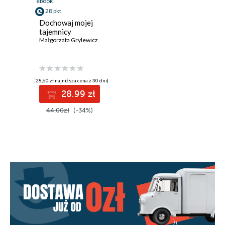
ebook
28 pkt
Dochowaj mojej
tajemnicy
Małgorzata Grylewicz
(28,60 zł najniższa cena z 30 dni)
28.99 zł
44.00zł
(-34%)