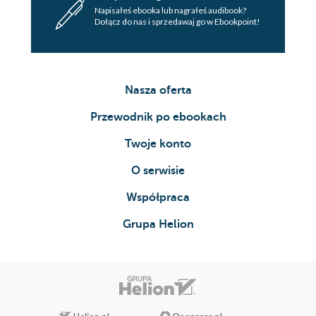
Napisałeś ebooka lub nagrałeś audibook?
Dołącz do nas i sprzedawaj go w Ebookpoint!
Nasza oferta
Przewodnik po ebookach
Twoje konto
O serwisie
Współpraca
Grupa Helion