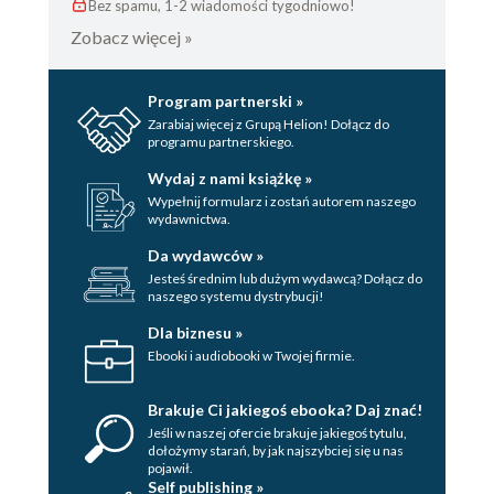
Bez spamu, 1-2 wiadomości tygodniowo!
Zobacz więcej »
Program partnerski »
Zarabiaj więcej z Grupą Helion! Dołącz do
programu partnerskiego.
Wydaj z nami książkę »
Wypełnij formularz i zostań autorem naszego
wydawnictwa.
Da wydawców »
Jesteś średnim lub dużym wydawcą? Dołącz do
naszego systemu dystrybucji!
Dla biznesu »
Ebooki i audiobooki w Twojej firmie.
Brakuje Ci jakiegoś ebooka? Daj znać!
Jeśli w naszej ofercie brakuje jakiegoś tytulu,
dołożymy starań, by jak najszybciej się u nas
pojawił.
Self publishing »