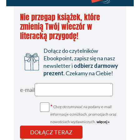
Nie przegap książek, które
zmienią Twój wieczór w
literacką przygodę!
Dołącz do czytelników
Ebookpoint, zapisz się na nasz
newsletter i
odbierz darmowy
prezent
. Czekamy na Ciebie!
e-mail
*
Chcę otrzymywać na podany e-mail
informacje o zniżkach, promocjach oraz
nowościach wydawniczych.
więcej »
DOŁĄCZ TERAZ