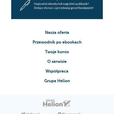
Napisałeś ebooka lub nagrałeś audibook?
Dołącz do nas i sprzedawaj go w Ebookpoint!
Nasza oferta
Przewodnik po ebookach
Twoje konto
O serwisie
Współpraca
Grupa Helion