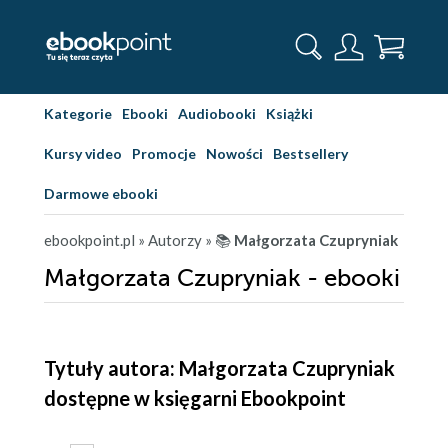
Kategorie
Ebooki
Audiobooki
Książki
Kursy video
Promocje
Nowości
Bestsellery
Darmowe ebooki
ebookpoint.pl
» Autorzy
» 📚
Małgorzata Czupryniak
Małgorzata Czupryniak - ebooki
Tytuły autora: Małgorzata Czupryniak
dostępne w księgarni Ebookpoint