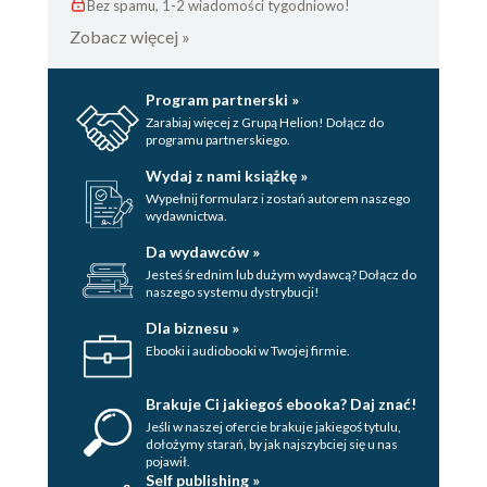
Bez spamu, 1-2 wiadomości tygodniowo!
Zobacz więcej »
Program partnerski »
Zarabiaj więcej z Grupą Helion! Dołącz do
programu partnerskiego.
Wydaj z nami książkę »
Wypełnij formularz i zostań autorem naszego
wydawnictwa.
Da wydawców »
Jesteś średnim lub dużym wydawcą? Dołącz do
naszego systemu dystrybucji!
Dla biznesu »
Ebooki i audiobooki w Twojej firmie.
Brakuje Ci jakiegoś ebooka? Daj znać!
Jeśli w naszej ofercie brakuje jakiegoś tytulu,
dołożymy starań, by jak najszybciej się u nas
pojawił.
Self publishing »