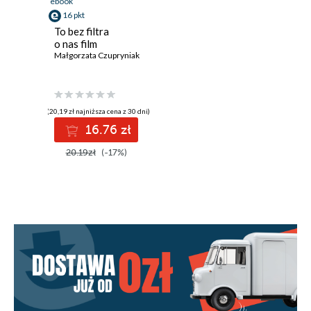
ebook
16 pkt
To bez filtra
o nas film
Małgorzata Czupryniak
(20,19 zł najniższa cena z 30 dni)
16.76 zł
20.19zł
(-17%)