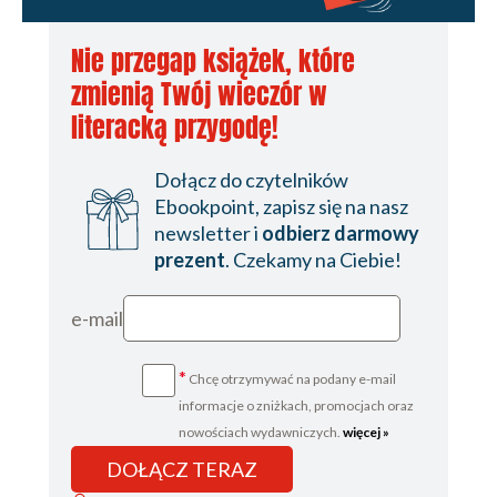
Nie przegap książek, które
zmienią Twój wieczór w
literacką przygodę!
Dołącz do czytelników
Ebookpoint, zapisz się na nasz
newsletter i
odbierz darmowy
prezent
. Czekamy na Ciebie!
e-mail
*
Chcę otrzymywać na podany e-mail
informacje o zniżkach, promocjach oraz
nowościach wydawniczych.
więcej »
DOŁĄCZ TERAZ