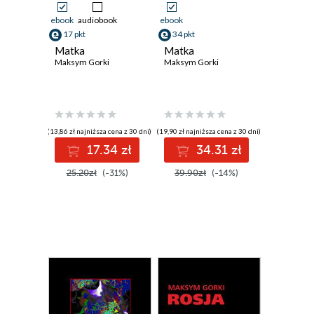
ebook
audiobook
ebook
17 pkt
34 pkt
Matka
Matka
Maksym Gorki
Maksym Gorki
(13,86 zł najniższa cena z 30 dni)
(19,90 zł najniższa cena z 30 dni)
17.34 zł
34.31 zł
25.20zł
(-31%)
39.90zł
(-14%)