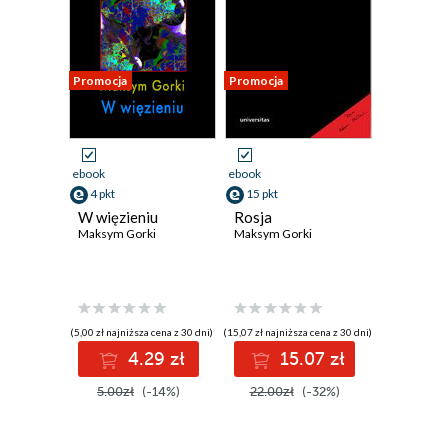
Promocja
Promocja
ebook
ebook
4 pkt
15 pkt
W więzieniu
Rosja
Maksym Gorki
Maksym Gorki
(5,00 zł najniższa cena z 30 dni)
(15,07 zł najniższa cena z 30 dni)
4.29 zł
15.07 zł
5.00zł
(-14%)
22.00zł
(-32%)