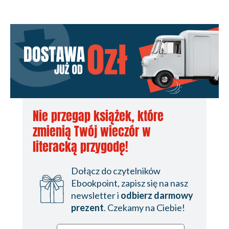
Nie przegap książek, które
zmienią Twój wieczór w
literacką przygodę!
Dołącz do czytelników
Ebookpoint, zapisz się na nasz
newsletter i
odbierz darmowy
prezent
. Czekamy na Ciebie!