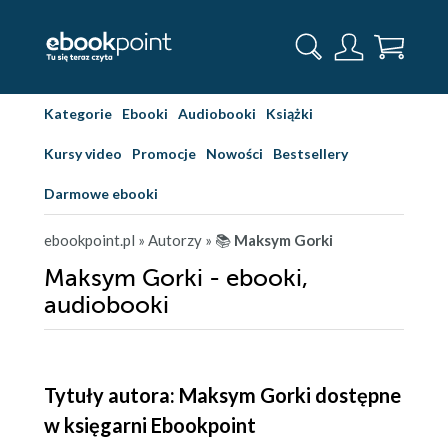
Kategorie
Ebooki
Audiobooki
Książki
Kursy video
Promocje
Nowości
Bestsellery
Darmowe ebooki
ebookpoint.pl
» Autorzy
» 📚
Maksym Gorki
Maksym Gorki - ebooki,
audiobooki
Tytuły autora: Maksym Gorki dostępne
w księgarni Ebookpoint