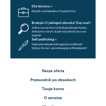
Dla biznesu »
Ebooki i audiobooki w Twojej firmie.
Brakuje Ci jakiegoś ebooka? Daj znać!
Jeśli w naszej ofercie brakuje jakiegoś tytulu,
dołożymy starań, by jak najszybciej się u nas
pojawił.
Self publishing »
Napisałeś ebooka lub nagrałeś audibook?
Dołącz do nas i sprzedawaj go w Ebookpoint!
Nasza oferta
Przewodnik po ebookach
Twoje konto
O serwisie