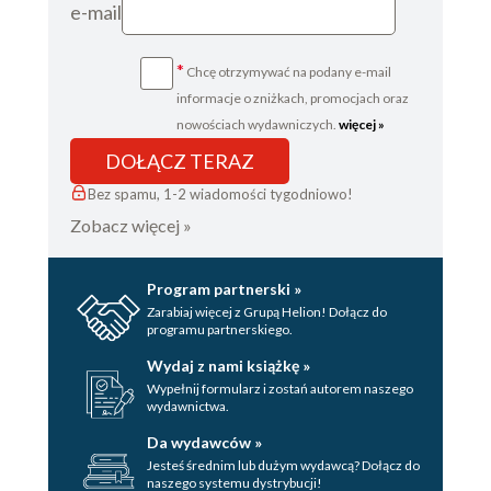
e-mail
*
Chcę otrzymywać na podany e-mail
informacje o zniżkach, promocjach oraz
nowościach wydawniczych.
więcej »
DOŁĄCZ TERAZ
Bez spamu, 1-2 wiadomości tygodniowo!
Zobacz więcej »
Program partnerski »
Zarabiaj więcej z Grupą Helion! Dołącz do
programu partnerskiego.
Wydaj z nami książkę »
Wypełnij formularz i zostań autorem naszego
wydawnictwa.
Da wydawców »
Jesteś średnim lub dużym wydawcą? Dołącz do
naszego systemu dystrybucji!