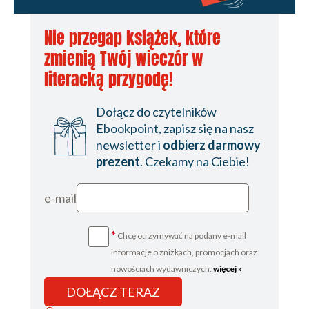
Nie przegap książek, które
zmienią Twój wieczór w
literacką przygodę!
Dołącz do czytelników
Ebookpoint, zapisz się na nasz
newsletter i
odbierz darmowy
prezent
. Czekamy na Ciebie!
e-mail
*
Chcę otrzymywać na podany e-mail
informacje o zniżkach, promocjach oraz
nowościach wydawniczych.
więcej »
DOŁĄCZ TERAZ