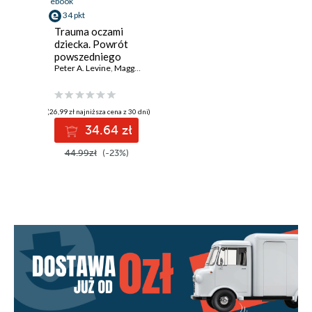
ebook
34 pkt
Trauma oczami
dziecka. Powrót
powszedniego
cudu uzdrowienia
Peter A. Levine
,
Maggie Kline
od narodzin do
czasu dojrzewania
(26,99 zł najniższa cena z 30 dni)
34.64 zł
44.99zł
(-23%)