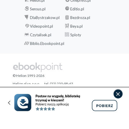
Helion.pl
Onepress.pl
Sensus.pl
Editio.pl
DlaBystrzakow.pl
Bezdroza.pl
Videopoint.pl
Beya.pl
Czytalisek.pl
Sploty
Biblio.Ebookpoint.pl
© Helion 1991-2026
Helion.pl sp. z o.o.
tel. (32) 230-98-63
ul. Kościuszki 1c
e-mail:
[wyświetl email]@ebookpoint.pl
44-100 Gliwice
NIP: 6312636254
Regon: 241989027
Designed with ♥ by
Tonik.pl
Pełna wersja strony »