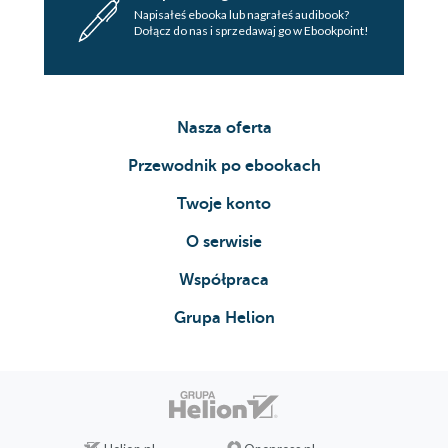
Napisałeś ebooka lub nagrałeś audibook?
Dołącz do nas i sprzedawaj go w Ebookpoint!
Nasza oferta
Przewodnik po ebookach
Twoje konto
O serwisie
Współpraca
Grupa Helion