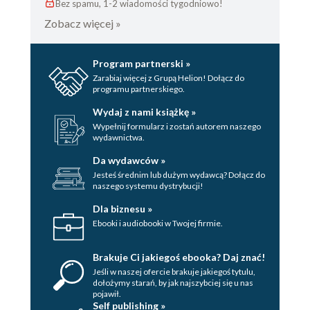
Bez spamu, 1-2 wiadomości tygodniowo!
Zobacz więcej »
Program partnerski »
Zarabiaj więcej z Grupą Helion! Dołącz do
programu partnerskiego.
Wydaj z nami książkę »
Wypełnij formularz i zostań autorem naszego
wydawnictwa.
Da wydawców »
Jesteś średnim lub dużym wydawcą? Dołącz do
naszego systemu dystrybucji!
Dla biznesu »
Ebooki i audiobooki w Twojej firmie.
Brakuje Ci jakiegoś ebooka? Daj znać!
Jeśli w naszej ofercie brakuje jakiegoś tytulu,
dołożymy starań, by jak najszybciej się u nas
pojawił.
Self publishing »