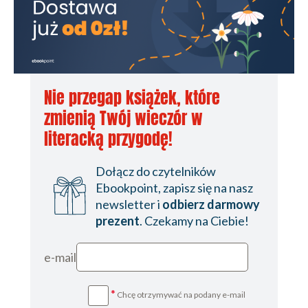
Nie przegap książek, które
zmienią Twój wieczór w
literacką przygodę!
Dołącz do czytelników
Ebookpoint, zapisz się na nasz
newsletter i
odbierz darmowy
prezent
. Czekamy na Ciebie!
e-mail
*
Chcę otrzymywać na podany e-mail