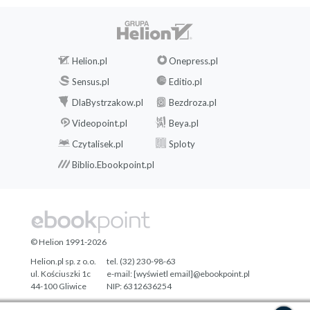
Helion.pl
Onepress.pl
Sensus.pl
Editio.pl
DlaBystrzakow.pl
Bezdroza.pl
Videopoint.pl
Beya.pl
Czytalisek.pl
Sploty
Biblio.Ebookpoint.pl
© Helion 1991-2026
Helion.pl sp. z o.o.
tel. (32) 230-98-63
ul. Kościuszki 1c
e-mail:
[wyświetl email]@ebookpoint.pl
44-100 Gliwice
NIP: 6312636254
Regon: 241989027