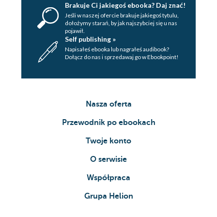
Brakuje Ci jakiegoś ebooka? Daj znać!
Jeśli w naszej ofercie brakuje jakiegoś tytulu,
dołożymy starań, by jak najszybciej się u nas
pojawił.
Self publishing »
Napisałeś ebooka lub nagrałeś audibook?
Dołącz do nas i sprzedawaj go w Ebookpoint!
Nasza oferta
Przewodnik po ebookach
Twoje konto
O serwisie
Współpraca
Grupa Helion