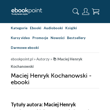
Kategorie
Ebooki
Audiobooki
Książki
Kursy video
Promocje
Nowości
Bestsellery
Darmowe ebooki
ebookpoint.pl
» Autorzy
» 📚
Maciej Henryk
Kochanowski
Maciej Henryk Kochanowski -
ebooki
Tytuły autora: Maciej Henryk