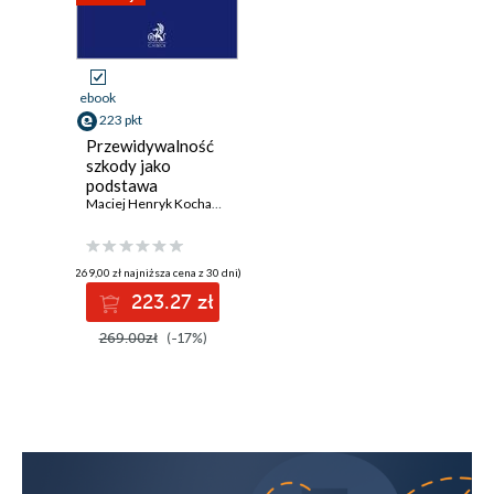
ebook
223 pkt
Przewidywalność
szkody jako
podstawa
odpowiedzialności
Maciej Henryk Kochanowski
odszkodowawczej
w Konwencji
Narodów
(269,00 zł najniższa cena z 30 dni)
Zjednoczonych o
223.27 zł
umowach
międzynarodowej
269.00zł
(-17%)
sprzedaży
towarów (Art. 74
zd. 2 Konwencji)