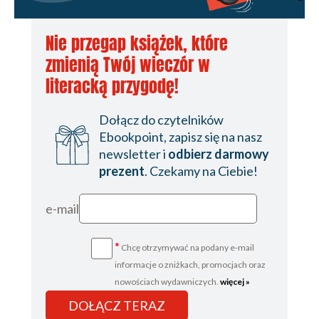
Nie przegap książek, które
zmienią Twój wieczór w
literacką przygodę!
Dołącz do czytelników
Ebookpoint, zapisz się na nasz
newsletter i
odbierz darmowy
prezent
. Czekamy na Ciebie!
e-mail
*
Chcę otrzymywać na podany e-mail
informacje o zniżkach, promocjach oraz
nowościach wydawniczych.
więcej »
DOŁĄCZ TERAZ