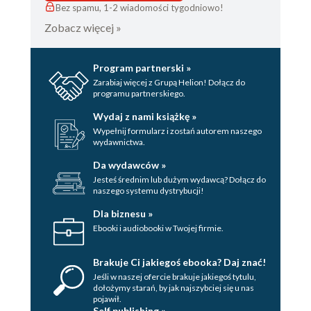
Bez spamu, 1-2 wiadomości tygodniowo!
Zobacz więcej »
Program partnerski »
Zarabiaj więcej z Grupą Helion! Dołącz do
programu partnerskiego.
Wydaj z nami książkę »
Wypełnij formularz i zostań autorem naszego
wydawnictwa.
Da wydawców »
Jesteś średnim lub dużym wydawcą? Dołącz do
naszego systemu dystrybucji!
Dla biznesu »
Ebooki i audiobooki w Twojej firmie.
Brakuje Ci jakiegoś ebooka? Daj znać!
Jeśli w naszej ofercie brakuje jakiegoś tytulu,
dołożymy starań, by jak najszybciej się u nas
pojawił.
Self publishing »