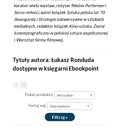
kurator wielu wystaw, reżyser filmów
Performer
i
Serce miłości
, autor książek
Sztuka polska lat 70.
Awangarda i Strategie
subwersywne w sztukach
medialnych, redaktor książek
Kino-sztuka. Zwrot
kinematograficzny w polskiej sztuce współczesnej
i
Warsztat formy filmowej
.
Tytuły autora: Łukasz Ronduda
dostępne w księgarni Ebookpoint
Pokaż produkty:
Wszystkie
Sortuj wg:
Data wydania
Filtruj »