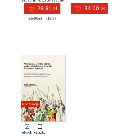
(28,71 zł najniższa cena z 30 dni)
28.81 zł
34.00 zł
35.00zł
(-18%)
Promocja
ebook
książka