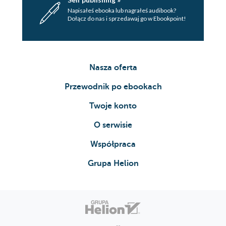
Napisałeś ebooka lub nagrałeś audibook?
Dołącz do nas i sprzedawaj go w Ebookpoint!
Nasza oferta
Przewodnik po ebookach
Twoje konto
O serwisie
Współpraca
Grupa Helion