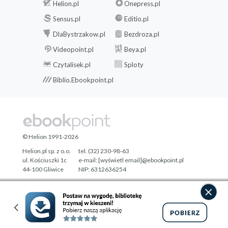
Helion.pl
Onepress.pl
Sensus.pl
Editio.pl
DlaBystrzakow.pl
Bezdroza.pl
Videopoint.pl
Beya.pl
Czytalisek.pl
Sploty
Biblio.Ebookpoint.pl
© Helion 1991-2026
Helion.pl sp. z o.o.
tel. (32) 230-98-63
ul. Kościuszki 1c
e-mail:
[wyświetl email]@ebookpoint.pl
44-100 Gliwice
NIP: 6312636254
Regon: 241989027
Designed with ♥ by
Tonik.pl
Pełna wersja strony »