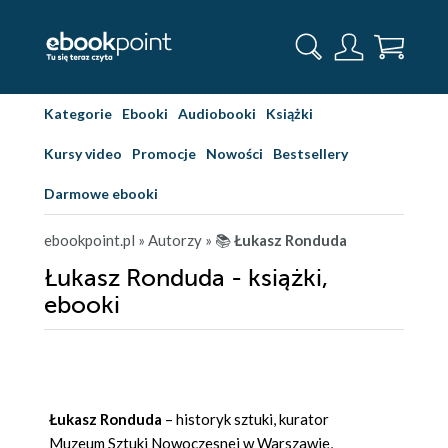
Kategorie
Ebooki
Audiobooki
Książki
Kursy video
Promocje
Nowości
Bestsellery
Darmowe ebooki
ebookpoint.pl
» Autorzy
» 📚
Łukasz Ronduda
Łukasz Ronduda - książki,
ebooki
Łukasz Ronduda
– historyk sztuki, kurator
Muzeum Sztuki Nowoczesnej w Warszawie,