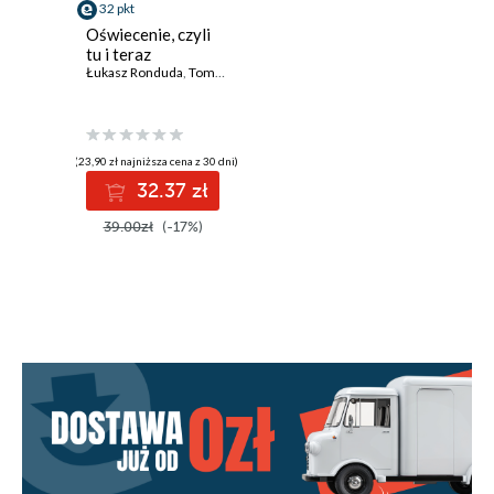
32 pkt
Oświecenie, czyli
tu i teraz
Łukasz Ronduda
,
Tomasz Szerszeń
(23,90 zł najniższa cena z 30 dni)
32.37 zł
39.00zł
(-17%)