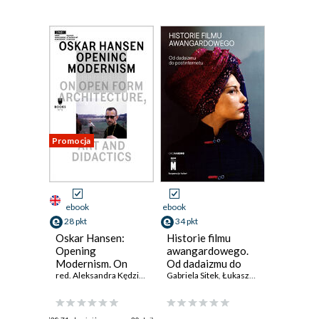
Promocja
ebook
ebook
28 pkt
34 pkt
Oskar Hansen:
Historie filmu
Opening
awangardowego.
Modernism. On
Od dadaizmu do
Open Form
red. Aleksandra Kędziorek
,
Łukasz Ronduda
postinternetu
Gabriela Sitek
,
Łukasz Ronduda
Architecture, Art
And Didactics