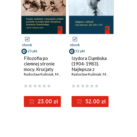
ebook
ebook
23 pkt
52 pkt
Filozofia po
Izydora Dąmbska
ciemnej stronie
(1904-1983).
mocy. Krucjaty
Najlepsza z
marksistów i
Radosław Kuliniak
,
Mariusz Pandura
dobrych. Część
Radosław Kuliniak
,
Łukasz Ratajczak
,
Mariusz Pandura
,
Łu
komunistów
pierwsza: lata
polskich przeciwko
1904-1945
Lwowskiej Szkole
Filozoficznej
23.00 zł
52.00 zł
Kazimierza
Twardowskiego.
Część trzecia:
Ostateczne starcie