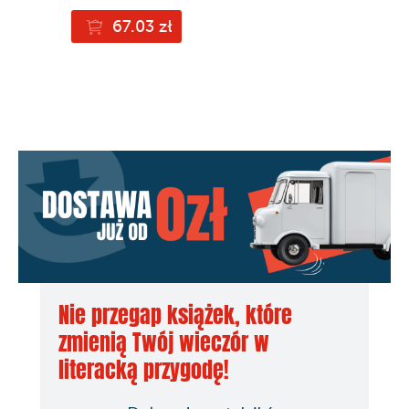
67.03 zł
Nie przegap książek, które
zmienią Twój wieczór w
literacką przygodę!