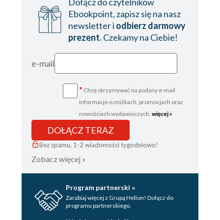
Dołącz do czytelników
Ebookpoint, zapisz się na nasz
newsletter i
odbierz darmowy
prezent
. Czekamy na Ciebie!
e-mail
*
Chcę otrzymywać na podany e-mail
informacje o zniżkach, promocjach oraz
nowościach wydawniczych.
więcej »
DOŁĄCZ TERAZ
Bez spamu, 1-2 wiadomości tygodniowo!
Zobacz więcej »
Program partnerski »
Zarabiaj więcej z Grupą Helion! Dołącz do
programu partnerskiego.