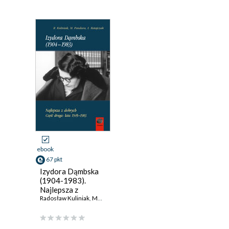
ebook
67 pkt
Izydora Dąmbska
(1904-1983).
Najlepsza z
dobrych. Część
Radosław Kuliniak
,
Mariusz Pandura
,
Łukasz Ratajczak
druga: lata 1945-
1983