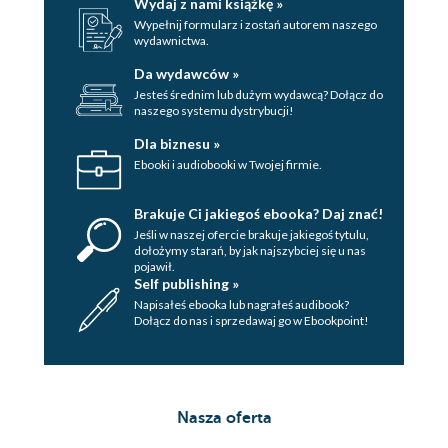
Wydaj z nami książkę »
Wypełnij formularz i zostań autorem naszego
wydawnictwa.
Da wydawców »
Jesteś średnim lub dużym wydawcą? Dołącz do
naszego systemu dystrybucji!
Dla biznesu »
Ebooki i audiobooki w Twojej firmie.
Brakuje Ci jakiegoś ebooka? Daj znać!
Jeśli w naszej ofercie brakuje jakiegoś tytulu,
dołożymy starań, by jak najszybciej się u nas
pojawił.
Self publishing »
Napisałeś ebooka lub nagrałeś audibook?
Dołącz do nas i sprzedawaj go w Ebookpoint!
Nasza oferta