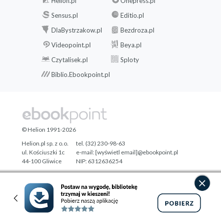
Helion.pl
Onepress.pl
Sensus.pl
Editio.pl
DlaBystrzakow.pl
Bezdroza.pl
Videopoint.pl
Beya.pl
Czytalisek.pl
Sploty
Biblio.Ebookpoint.pl
© Helion 1991-2026
Helion.pl sp. z o.o.
tel. (32) 230-98-63
ul. Kościuszki 1c
e-mail:
[wyświetl email]@ebookpoint.pl
44-100 Gliwice
NIP: 6312636254
Regon: 241989027
Designed with ♥ by
Tonik.pl
Pełna wersja strony »