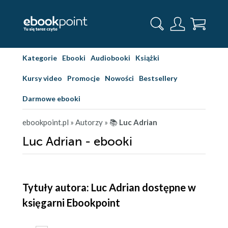
Kategorie
Ebooki
Audiobooki
Książki
Kursy video
Promocje
Nowości
Bestsellery
Darmowe ebooki
ebookpoint.pl
» Autorzy
» 📚
Luc Adrian
Luc Adrian - ebooki
Tytuły autora: Luc Adrian dostępne w
księgarni Ebookpoint