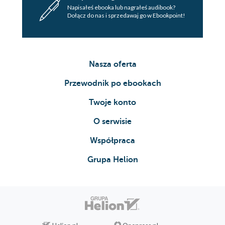
Napisałeś ebooka lub nagrałeś audibook?
Dołącz do nas i sprzedawaj go w Ebookpoint!
Nasza oferta
Przewodnik po ebookach
Twoje konto
O serwisie
Współpraca
Grupa Helion