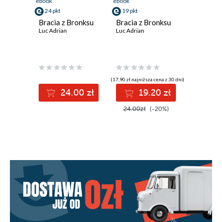
ebook
ebook
24 pkt
19 pkt
Bracia z Bronksu
Bracia z Bronksu
Luc Adrian
Luc Adrian
(17,90 zł najniższa cena z 30 dni)
24.00 zł
19.20 zł
24.00zł
(-20%)