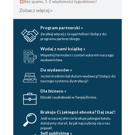
Bez spamu, 1-2 wiadomości tygodniowo!
Zobacz więcej »
Program partnerski »
Zarabiaj więcej z Grupą Helion! Dołącz do
programu partnerskiego.
Wydaj z nami książkę »
Wypełnij formularz i zostań autorem naszego
wydawnictwa.
Da wydawców »
Jesteś średnim lub dużym wydawcą? Dołącz do
naszego systemu dystrybucji!
Dla biznesu »
Ebooki i audiobooki w Twojej firmie.
Brakuje Ci jakiegoś ebooka? Daj znać!
Jeśli w naszej ofercie brakuje jakiegoś tytulu,
dołożymy starań, by jak najszybciej się u nas
pojawił.
Self publishing »