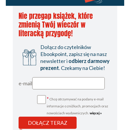
Nie przegap książek, które
zmienią Twój wieczór w
literacką przygodę!
Dołącz do czytelników
Ebookpoint, zapisz się na nasz
newsletter i
odbierz darmowy
prezent
. Czekamy na Ciebie!
e-mail
*
Chcę otrzymywać na podany e-mail
informacje o zniżkach, promocjach oraz
nowościach wydawniczych.
więcej »
DOŁĄCZ TERAZ