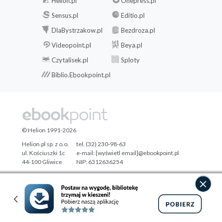
Helion.pl
Onepress.pl
Sensus.pl
Editio.pl
DlaBystrzakow.pl
Bezdroza.pl
Videopoint.pl
Beya.pl
Czytalisek.pl
Sploty
Biblio.Ebookpoint.pl
© Helion 1991-2026
Helion.pl sp. z o.o.
tel. (32) 230-98-63
ul. Kościuszki 1c
e-mail:
[wyświetl email]@ebookpoint.pl
44-100 Gliwice
NIP: 6312636254
Regon: 241989027
Designed with ♥ by
Tonik.pl
Pełna wersja strony »