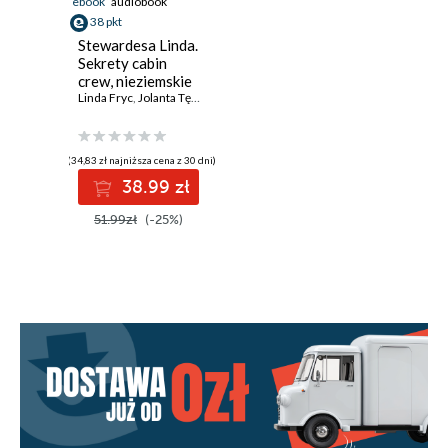
ebook
audiobook
38 pkt
Stewardesa Linda.
Sekrety cabin
crew, nieziemskie
historie z pokładu
Linda Fryc
,
Jolanta Tęcza-Ćwierz
(34,83 zł najniższa cena z 30 dni)
38.99 zł
51.99zł
(-25%)