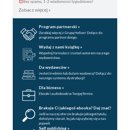
Bez spamu, 1-2 wiadomości tygodniowo!
Zobacz więcej »
Program partnerski »
Zarabiaj więcej z Grupą Helion! Dołącz do
programu partnerskiego.
Wydaj z nami książkę »
Wypełnij formularz i zostań autorem naszego
wydawnictwa.
Da wydawców »
Jesteś średnim lub dużym wydawcą? Dołącz do
naszego systemu dystrybucji!
Dla biznesu »
Ebooki i audiobooki w Twojej firmie.
Brakuje Ci jakiegoś ebooka? Daj znać!
Jeśli w naszej ofercie brakuje jakiegoś tytulu,
dołożymy starań, by jak najszybciej się u nas
pojawił.
Self publishing »