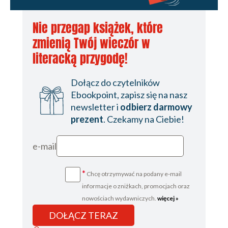
Nie przegap książek, które
zmienią Twój wieczór w
literacką przygodę!
Dołącz do czytelników
Ebookpoint, zapisz się na nasz
newsletter i
odbierz darmowy
prezent
. Czekamy na Ciebie!
e-mail
*
Chcę otrzymywać na podany e-mail
informacje o zniżkach, promocjach oraz
nowościach wydawniczych.
więcej »
DOŁĄCZ TERAZ