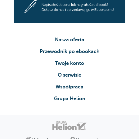
Napisałeś ebooka lub nagrałeś audibook?
Dołącz do nas i sprzedawaj go w Ebookpoint!
Nasza oferta
Przewodnik po ebookach
Twoje konto
O serwisie
Współpraca
Grupa Helion