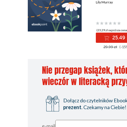
Lily Murray
(23,29 zł najniższa cena
25.49 
29.99 zł
(-15
Nie przegap książek, któ
wieczór w literacką prz
Dołącz do czytelników Ebookp
prezent
. Czekamy na Ciebie!
e-mail