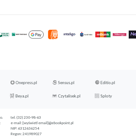
Onepress.pl
Sensus.pl
Editio.pl
Beya.pl
Czytalisek.pl
Sploty
.o.
tel. (32) 230-98-63
c
e-mail:
[wyświetl email]@ebookpoint.pl
NIP: 6312636254
Regon: 241989027