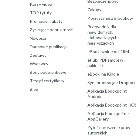
Bezpieczenstwo
Kursy video
Zakupy
TOP tytuły
Korzystanie z e-booków
Promocje i rabaty
Przewodnik dla
Zyskujące popularność
niewidomych,
słabowidzących i
Nowości
niesłyszących
Darmowe publikacje
eBooki wolne od DRM
Zestawy
ePub, PDF i mobi w
Wydawcy
pakiecie
Bony podarunkowe
eBooki na Kindle
Testy i certyfikaty
Synchronizacja z Dropbox
Blog
Aplikacja Ebookpoint -
Android
Aplikacja Ebookpoint - iO
Aplikacja Ebookpoint -
AppGallery
Zgłoś naruszenie praw
autorskich