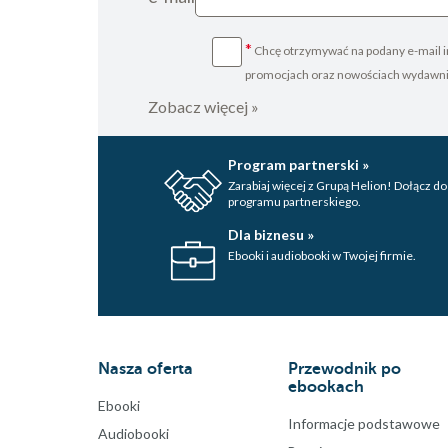
*
Chcę otrzymywać na podany e-mail i
promocjach oraz nowościach wydawn
Zobacz więcej »
Program partnerski »
Zarabiaj więcej z Grupą Helion! Dołącz do
programu partnerskiego.
Dla biznesu »
Ebooki i audiobooki w Twojej firmie.
Nasza oferta
Przewodnik po
ebookach
Ebooki
Informacje podstawowe
Audiobooki