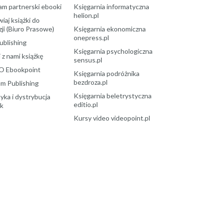
am partnerski ebooki
Księgarnia informatyczna
helion.pl
aj książki do
ji (Biuro Prasowe)
Księgarnia ekonomiczna
onepress.pl
ublishing
Księgarnia psychologiczna
 z nami książkę
sensus.pl
O Ebookpoint
Księgarnia podróżnika
bezdroza.pl
m Publishing
Księgarnia beletrystyczna
yka i dystrybucja
editio.pl
ek
Kursy video videopoint.pl