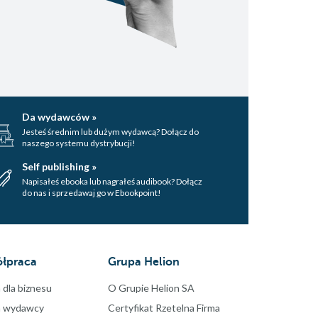
Da wydawców »
Jesteś średnim lub dużym wydawcą? Dołącz do
naszego systemu dystrybucji!
Self publishing »
Napisałeś ebooka lub nagrałeś audibook? Dołącz
do nas i sprzedawaj go w Ebookpoint!
łpraca
Grupa Helion
 dla biznesu
O Grupie Helion SA
a wydawcy
Certyfikat Rzetelna Firma