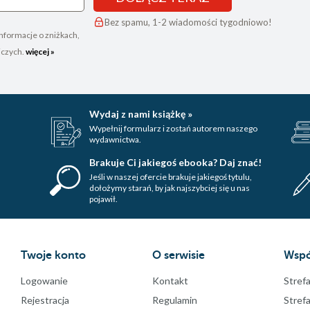
Bez spamu, 1-2 wiadomości tygodniowo!
nformacje o zniżkach,
iczych.
więcej »
Wydaj z nami książkę »
Wypełnij formularz i zostań autorem naszego
wydawnictwa.
Brakuje Ci jakiegoś ebooka? Daj znać!
Jeśli w naszej ofercie brakuje jakiegoś tytulu,
dołożymy starań, by jak najszybciej się u nas
pojawił.
Twoje konto
O serwisie
Wspó
Logowanie
Kontakt
Strefa
Rejestracja
Regulamin
Stref