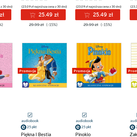
 z 30 dni)
(23,09 zł najniższa cena z 30 dni)
(23,09 zł najniższa cena z 30 dni)
(23,3
zł
25.49 zł
25.49 zł
%)
29.99 zł
(-15%)
29.99 zł
(-15%)
Promocja
Promocja
Prom
audiobook
audiobook
aud
25 pkt
25 pkt
Piękna I Bestia
Pinokio
Zak