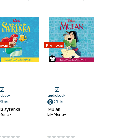
ocja
Promocja
iobook
audiobook
25 pkt
25 pkt
a syrenka
Mulan
 Murray
Lily Murray