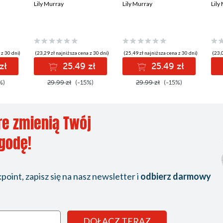
Lily Murray
Lily Murray
Lily
 z 30 dni)
(23,29 zł najniższa cena z 30 dni)
(25,49 zł najniższa cena z 30 dni)
(23,0
zł
25.49 zł
25.49 zł
%)
29.99 zł
(-15%)
29.99 zł
(-15%)
re zmienią Twój
ygodę!
oint, zapisz się na nasz newsletter i
odbierz darmowy
DOŁĄCZ TERAZ