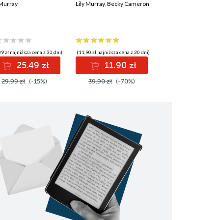
 Murray
Lily Murray
,
Becky Cameron
9 zł najniższa cena z 30 dni)
(11,90 zł najniższa cena z 30 dni)
25.49 zł
11.90 zł
29.99 zł
(-15%)
39.90 zł
(-70%)