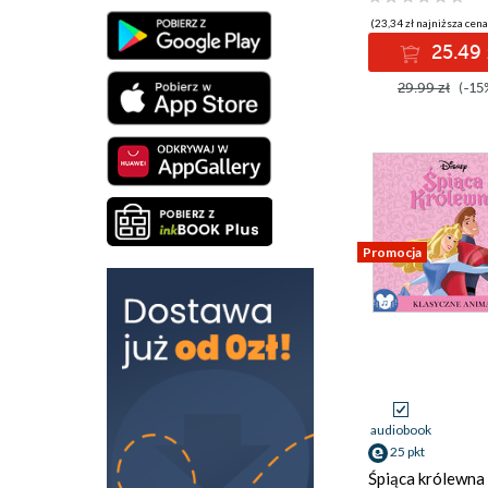
(23,34 zł najniższa cena
25.49 
29.99 zł
(-15
Promocja
audiobook
25 pkt
Śpiąca królewna