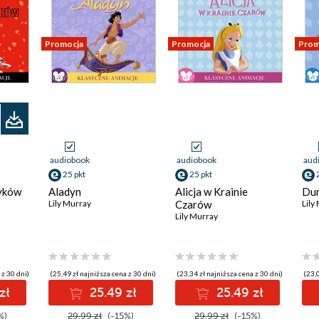
Promocja
Promocja
Prom
audiobook
audiobook
aud
25 pkt
25 pkt
yków
Aladyn
Alicja w Krainie
Du
Lily Murray
Czarów
Lily
Lily Murray
 z 30 dni)
(25,49 zł najniższa cena z 30 dni)
(23,34 zł najniższa cena z 30 dni)
(23,0
zł
25.49 zł
25.49 zł
%)
29.99 zł
(-15%)
29.99 zł
(-15%)