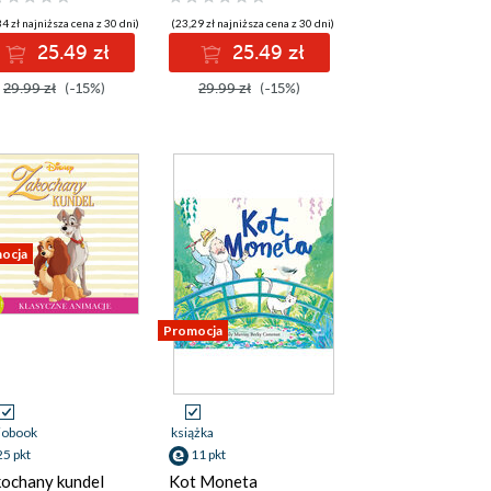
4 zł najniższa cena z 30 dni)
(23,29 zł najniższa cena z 30 dni)
25.49 zł
25.49 zł
29.99 zł
(-15%)
29.99 zł
(-15%)
ocja
Promocja
iobook
książka
25 pkt
11 pkt
ochany kundel
Kot Moneta