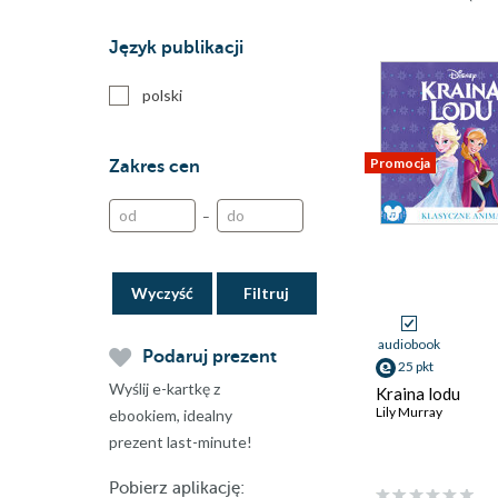
Język publikacji
polski
Promocja
Zakres cen
–
Wyczyść
audiobook
Podaruj prezent
25 pkt
Wyślij e-kartkę z
Kraina lodu
Lily Murray
ebookiem, idealny
prezent last-minute!
Pobierz aplikację: