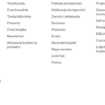
Twój koszyk
Polityka prywatności
Progr
Przechowalnia
Deklaracja dostępności
Zamawi
recenz
Twoja biblioteka
Zwroty i reklamacje
Self-p
Prezenty
Dostawa
Wydaj
Oceń książkę
Płatności
BIBLI
Newsletter
Erraty
Custo
Aktywacja kodów na
Recenzje książek
produkty
Logist
Mapa serwisu
książ
LiveChat
Pomoc
S