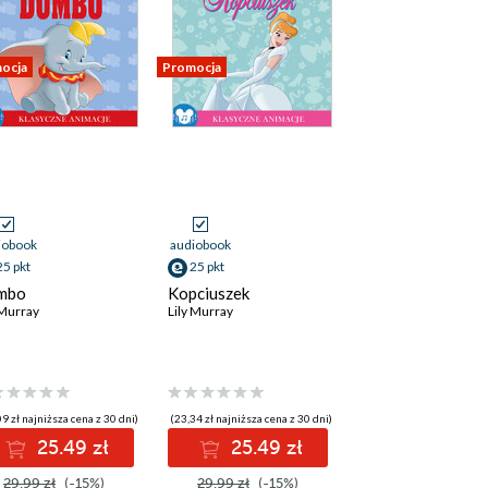
ocja
Promocja
iobook
audiobook
25 pkt
25 pkt
mbo
Kopciuszek
 Murray
Lily Murray
9 zł najniższa cena z 30 dni)
(23,34 zł najniższa cena z 30 dni)
25.49 zł
25.49 zł
29.99 zł
(-15%)
29.99 zł
(-15%)