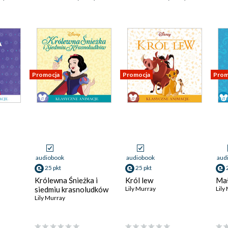
Promocja
Promocja
Prom
audiobook
audiobook
aud
25 pkt
25 pkt
Królewna Śnieżka i
Król lew
Mał
siedmiu krasnoludków
Lily Murray
Lily
Lily Murray