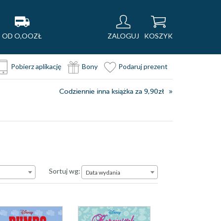
OD O,OOZŁ
ZALOGUJ
KOSZYK
Pobierz aplikację
Bony
Podaruj prezent
Codziennie inna książka za 9,90zł
Data wydania
Sortuj wg:
Data wydania