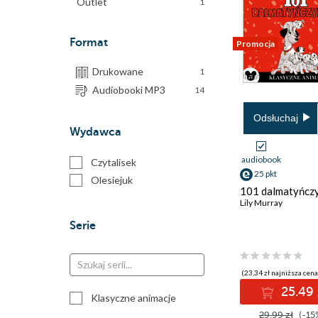
Outlet
1
Format
Promocja
Drukowane
1
Audiobooki MP3
14
Odsłuchaj
Wydawca
audiobook
Czytalisek
25 pkt
Olesiejuk
101 dalmatyńcz
Lily Murray
Serie
(23,34 zł najniższa cena
25.49 
Klasyczne animacje
29.99 zł
(-15