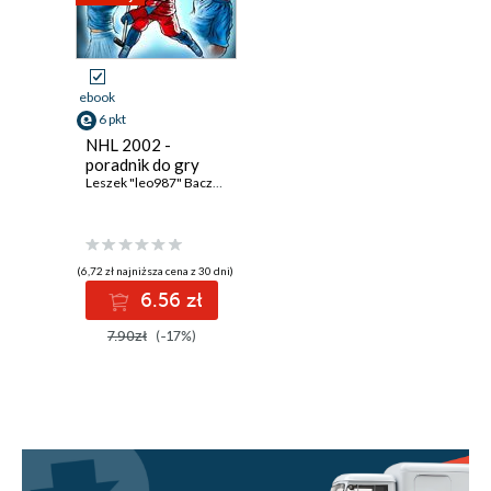
ebook
6 pkt
NHL 2002 -
poradnik do gry
Leszek "leo987" Baczyński
(6,72 zł najniższa cena z 30 dni)
6.56 zł
7.90zł
(-17%)