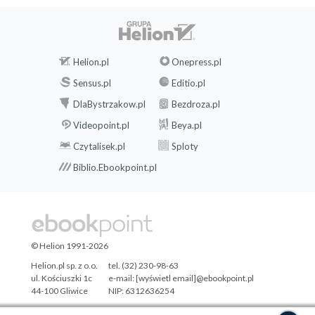
Helion.pl
Onepress.pl
Sensus.pl
Editio.pl
DlaBystrzakow.pl
Bezdroza.pl
Videopoint.pl
Beya.pl
Czytalisek.pl
Sploty
Biblio.Ebookpoint.pl
© Helion 1991-2026
Helion.pl sp. z o.o.
tel. (32) 230-98-63
ul. Kościuszki 1c
e-mail:
[wyświetl email]@ebookpoint.pl
44-100 Gliwice
NIP: 6312636254
Regon: 241989027