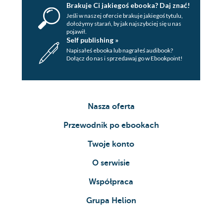
Brakuje Ci jakiegoś ebooka? Daj znać!
Jeśli w naszej ofercie brakuje jakiegoś tytulu,
dołożymy starań, by jak najszybciej się u nas
pojawił.
Self publishing »
Napisałeś ebooka lub nagrałeś audibook?
Dołącz do nas i sprzedawaj go w Ebookpoint!
Nasza oferta
Przewodnik po ebookach
Twoje konto
O serwisie
Współpraca
Grupa Helion