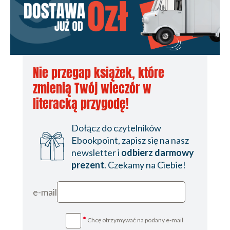
Nie przegap książek, które
zmienią Twój wieczór w
literacką przygodę!
Dołącz do czytelników
Ebookpoint, zapisz się na nasz
newsletter i
odbierz darmowy
prezent
. Czekamy na Ciebie!
e-mail
*
Chcę otrzymywać na podany e-mail