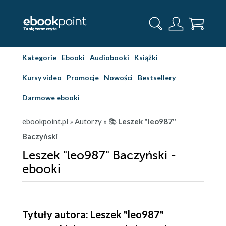
Kategorie
Ebooki
Audiobooki
Książki
Kursy video
Promocje
Nowości
Bestsellery
Darmowe ebooki
ebookpoint.pl
» Autorzy
» 📚
Leszek "leo987"
Baczyński
Leszek "leo987" Baczyński -
ebooki
Tytuły autora: Leszek "leo987"