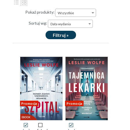
Pokaż produkty:
Wszystkie
Sortuj wg:
Data wydania
Filtruj »
Promocja
Promocja