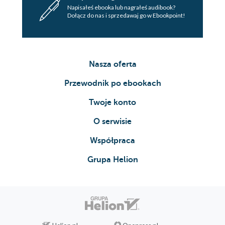
Napisałeś ebooka lub nagrałeś audibook?
Dołącz do nas i sprzedawaj go w Ebookpoint!
Nasza oferta
Przewodnik po ebookach
Twoje konto
O serwisie
Współpraca
Grupa Helion