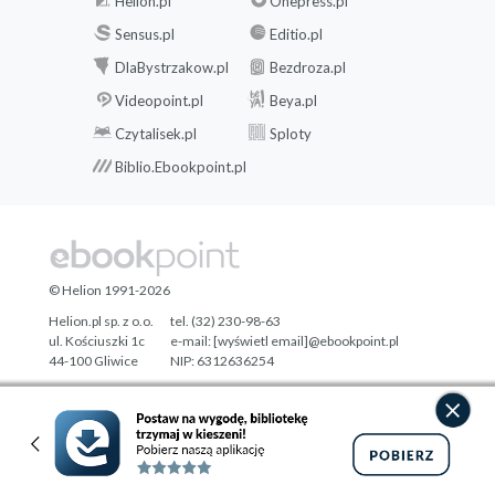
Helion.pl
Onepress.pl
Sensus.pl
Editio.pl
DlaBystrzakow.pl
Bezdroza.pl
Videopoint.pl
Beya.pl
Czytalisek.pl
Sploty
Biblio.Ebookpoint.pl
© Helion 1991-2026
Helion.pl sp. z o.o.
tel. (32) 230-98-63
ul. Kościuszki 1c
e-mail:
[wyświetl email]@ebookpoint.pl
44-100 Gliwice
NIP: 6312636254
Regon: 241989027
Designed with ♥ by
Tonik.pl
Pełna wersja strony »