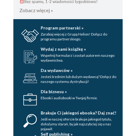
Bez spamu, 1-2 wiadomości tygodniowo!
Zobacz więcej »
Program partnerski »
Zarabiaj więcej z Grupą Helion! Dołącz do
programu partnerskiego.
Wydaj z nami książkę »
Wypełnij formularz i zostań autorem naszego
wydawnictwa.
Da wydawców »
Jesteś średnim lub dużym wydawcą? Dołącz do
naszego systemu dystrybucji!
Dla biznesu »
Ebooki i audiobooki w Twojej firmie.
Brakuje Ci jakiegoś ebooka? Daj znać!
Jeśli w naszej ofercie brakuje jakiegoś tytulu,
dołożymy starań, by jak najszybciej się u nas
pojawił.
Self publishing »