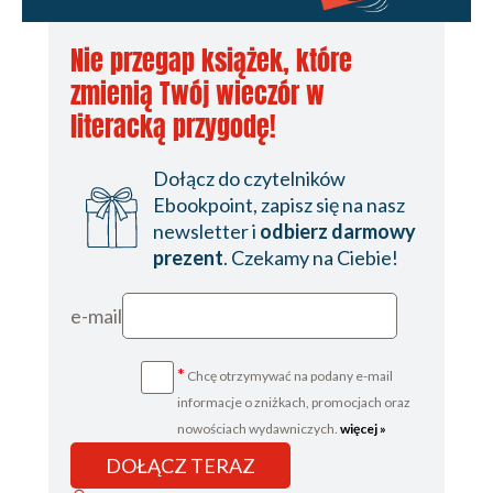
Nie przegap książek, które
zmienią Twój wieczór w
literacką przygodę!
Dołącz do czytelników
Ebookpoint, zapisz się na nasz
newsletter i
odbierz darmowy
prezent
. Czekamy na Ciebie!
e-mail
*
Chcę otrzymywać na podany e-mail
informacje o zniżkach, promocjach oraz
nowościach wydawniczych.
więcej »
DOŁĄCZ TERAZ