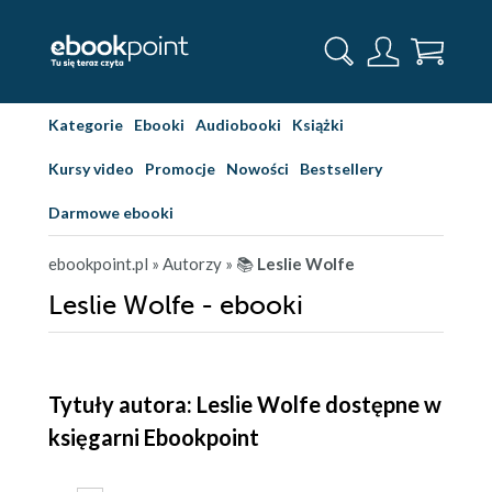
Kategorie
Ebooki
Audiobooki
Książki
Kursy video
Promocje
Nowości
Bestsellery
Darmowe ebooki
ebookpoint.pl
» Autorzy
» 📚
Leslie Wolfe
Leslie Wolfe - ebooki
Tytuły autora: Leslie Wolfe dostępne w
księgarni Ebookpoint