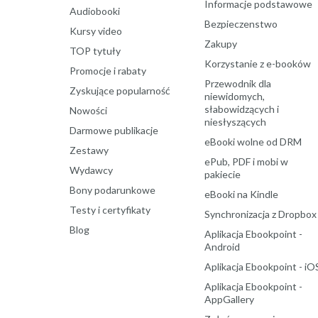
Informacje podstawowe
Audiobooki
Bezpieczenstwo
Kursy video
Zakupy
TOP tytuły
Korzystanie z e-booków
Promocje i rabaty
Przewodnik dla
Zyskujące popularność
niewidomych,
słabowidzących i
Nowości
niesłyszących
Darmowe publikacje
eBooki wolne od DRM
Zestawy
ePub, PDF i mobi w
Wydawcy
pakiecie
Bony podarunkowe
eBooki na Kindle
Testy i certyfikaty
Synchronizacja z Dropbox
Blog
Aplikacja Ebookpoint -
Android
Aplikacja Ebookpoint - iO
Aplikacja Ebookpoint -
AppGallery