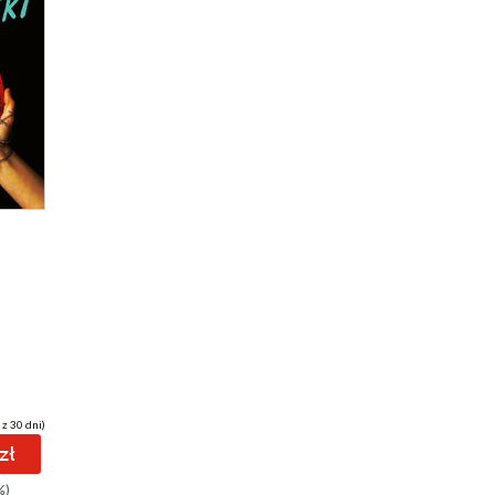
 z 30 dni)
zł
%)