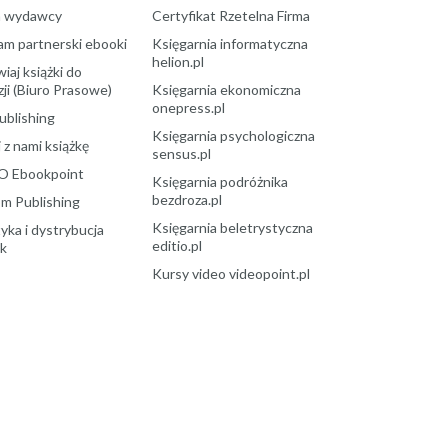
a wydawcy
Certyfikat Rzetelna Firma
am partnerski ebooki
Księgarnia informatyczna
helion.pl
aj książki do
ji (Biuro Prasowe)
Księgarnia ekonomiczna
onepress.pl
ublishing
Księgarnia psychologiczna
 z nami książkę
sensus.pl
O Ebookpoint
Księgarnia podróżnika
bezdroza.pl
m Publishing
Księgarnia beletrystyczna
yka i dystrybucja
editio.pl
ek
Kursy video videopoint.pl