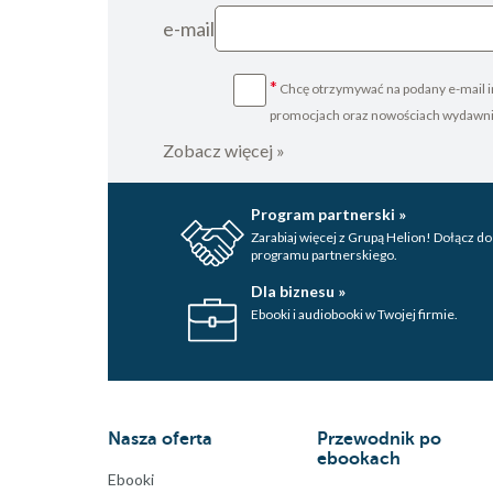
e-mail
*
Chcę otrzymywać na podany e-mail i
promocjach oraz nowościach wydawn
Zobacz więcej »
Program partnerski »
Zarabiaj więcej z Grupą Helion! Dołącz do
programu partnerskiego.
Dla biznesu »
Ebooki i audiobooki w Twojej firmie.
Nasza oferta
Przewodnik po
ebookach
Ebooki