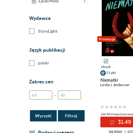
Epub/Mobi
1
Wydawca
StoryLight
Promocja
Język publikacji
polski
ebook
31 pkt
Niematki
Zakres cen
Leslie J. Anderson
–
(26,94 zł najniższa cena
Wyczyść
31.49 
34.99zł
(-10
Podaruj prezent