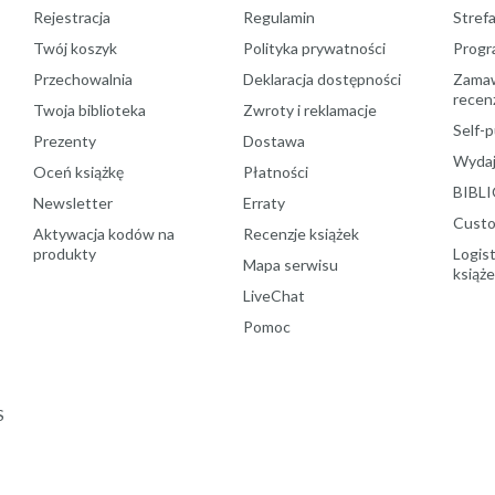
Rejestracja
Regulamin
Stref
Twój koszyk
Polityka prywatności
Progr
Przechowalnia
Deklaracja dostępności
Zamawi
recenz
Twoja biblioteka
Zwroty i reklamacje
Self-p
Prezenty
Dostawa
Wydaj
Oceń książkę
Płatności
BIBLI
Newsletter
Erraty
Custo
Aktywacja kodów na
Recenzje książek
produkty
Logist
Mapa serwisu
książ
LiveChat
Pomoc
S