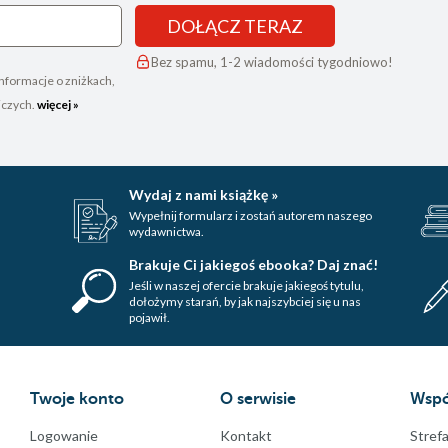
DOŁĄCZ TERAZ
Bez spamu, 1-2 wiadomości tygodniowo!
nformacje o zniżkach,
iczych.
więcej »
Wydaj z nami książkę »
Wypełnij formularz i zostań autorem naszego
wydawnictwa.
Brakuje Ci jakiegoś ebooka? Daj znać!
Jeśli w naszej ofercie brakuje jakiegoś tytulu,
dołożymy starań, by jak najszybciej się u nas
pojawił.
Twoje konto
O serwisie
Wspó
Logowanie
Kontakt
Strefa