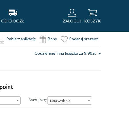
OD O,OOZŁ
ZALOGUJ
KOSZYK
Pobierz aplikację
Bony
Podaruj prezent
Codziennie inna książka za 9,90zł
point
Data wydania
Sortuj wg:
Data wydania