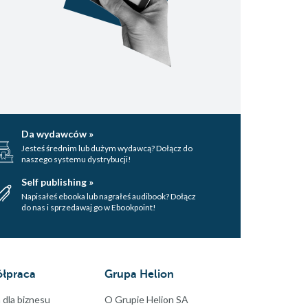
Da wydawców »
Jesteś średnim lub dużym wydawcą? Dołącz do
naszego systemu dystrybucji!
Self publishing »
Napisałeś ebooka lub nagrałeś audibook? Dołącz
do nas i sprzedawaj go w Ebookpoint!
łpraca
Grupa Helion
 dla biznesu
O Grupie Helion SA