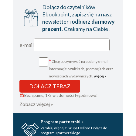
Dołącz do czytelników
Ebookpoint, zapisz się na nasz
newsletter i
odbierz darmowy
prezent
. Czekamy na Ciebie!
e-mail
*
Chcę otrzymywać na podany e-mail
informacje o zniżkach, promocjach oraz
nowościach wydawniczych.
więcej »
DOŁĄCZ TERAZ
Bez spamu, 1-2 wiadomości tygodniowo!
Zobacz więcej »
Program partnerski »
Zarabiaj więcej z Grupą Helion! Dołącz do
programu partnerskiego.