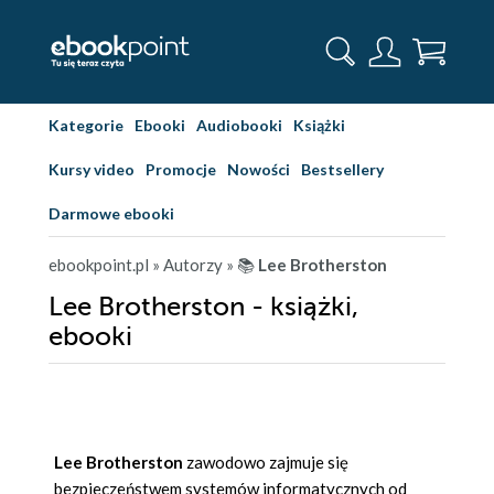
Kategorie
Ebooki
Audiobooki
Książki
Kursy video
Promocje
Nowości
Bestsellery
Darmowe ebooki
ebookpoint.pl
» Autorzy
» 📚
Lee Brotherston
Lee Brotherston - książki,
ebooki
Lee Brotherston
zawodowo zajmuje się
bezpieczeństwem systemów informatycznych od