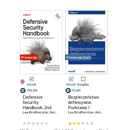
Promocja
Promocja 2za1
ebook
ebook
książka
186 pkt
35 pkt
Defensive
Bezpieczeństwo
Security
defensywne.
Handbook. 2nd
Podstawy i
Edition
Lee Brotherston
,
Amanda Berlin
najlepsze praktyki
Lee Brotherston
,
III William F. Reyor
,
Amanda Berlin