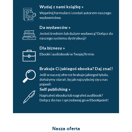
Wydaj z nami książkę »
Wypełnij formularz i zostań autorem naszego
wydawnictwa.
Da wydawców »
Jesteś średnim lub dużym wydawcą? Dołącz do
naszego systemu dystrybucji!
Dla biznesu »
Ebooki i audiobooki w Twojej firmie.
Brakuje Ci jakiegoś ebooka? Daj znać!
Jeśli w naszej ofercie brakuje jakiegoś tytulu,
dołożymy starań, by jak najszybciej się u nas
pojawił.
Self publishing »
Napisałeś ebooka lub nagrałeś audibook?
Dołącz do nas i sprzedawaj go w Ebookpoint!
Nasza oferta