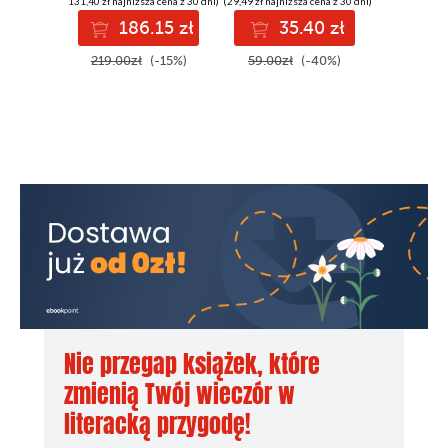
(131,40 zł najniższa cena z 30 dni)
(29,49 zł najniższa cena z 30 dni)
186.15 zł
35.40 zł
219.00zł
(-15%)
59.00zł
(-40%)
Nie przegap książek, które
zmienią Twój wieczór w
literacką przygodę!