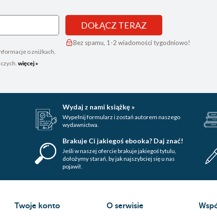
DOŁĄCZ TERAZ
Bez spamu, 1-2 wiadomości tygodniowo!
nformacje o zniżkach,
iczych.
więcej »
Wydaj z nami książkę »
Wypełnij formularz i zostań autorem naszego
wydawnictwa.
Brakuje Ci jakiegoś ebooka? Daj znać!
Jeśli w naszej ofercie brakuje jakiegoś tytulu,
dołożymy starań, by jak najszybciej się u nas
pojawił.
Twoje konto
O serwisie
Wspó