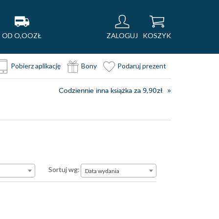
OD O,OOZŁ
ZALOGUJ
KOSZYK
Pobierz aplikację
Bony
Podaruj prezent
Codziennie inna książka za 9,90zł
Data wydania
Sortuj wg:
Data wydania