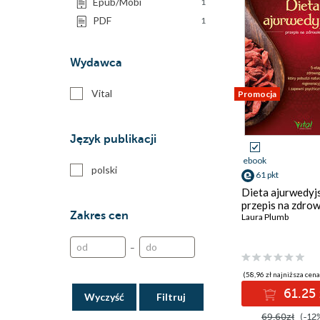
Epub/Mobi
1
PDF
1
Wydawca
Vital
Promocja
Język publikacji
ebook
polski
61 pkt
Dieta ajurwedyjs
przepis na zdrow
Zakres cen
Laura Plumb
–
(58,96 zł najniższa cena
61.25 
Wyczyść
69.60zł
(-12