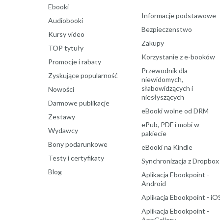
Ebooki
Informacje podstawowe
Audiobooki
Bezpieczenstwo
Kursy video
Zakupy
TOP tytuły
Korzystanie z e-booków
Promocje i rabaty
Przewodnik dla
Zyskujące popularność
niewidomych,
słabowidzących i
Nowości
niesłyszących
Darmowe publikacje
eBooki wolne od DRM
Zestawy
ePub, PDF i mobi w
Wydawcy
pakiecie
Bony podarunkowe
eBooki na Kindle
Testy i certyfikaty
Synchronizacja z Dropbox
Blog
Aplikacja Ebookpoint -
Android
Aplikacja Ebookpoint - iO
Aplikacja Ebookpoint -
AppGallery