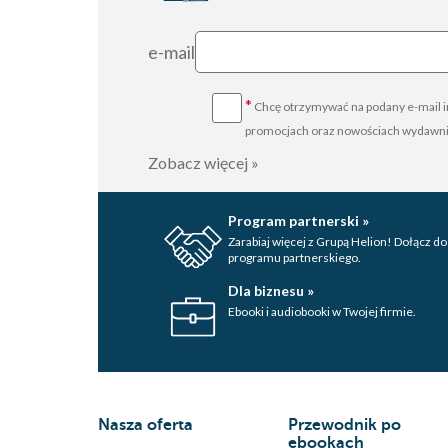
e-mail
*
Chcę otrzymywać na podany e-mail i
promocjach oraz nowościach wydawn
Zobacz więcej »
Program partnerski »
Zarabiaj więcej z Grupą Helion! Dołącz do
programu partnerskiego.
Dla biznesu »
Ebooki i audiobooki w Twojej firmie.
Nasza oferta
Przewodnik po
ebookach