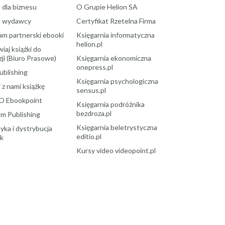
 dla biznesu
O Grupie Helion SA
a wydawcy
Certyfikat Rzetelna Firma
am partnerski ebooki
Księgarnia informatyczna
helion.pl
aj książki do
ji (Biuro Prasowe)
Księgarnia ekonomiczna
onepress.pl
ublishing
Księgarnia psychologiczna
 z nami książkę
sensus.pl
O Ebookpoint
Księgarnia podróżnika
bezdroza.pl
m Publishing
Księgarnia beletrystyczna
yka i dystrybucja
editio.pl
ek
Kursy video videopoint.pl