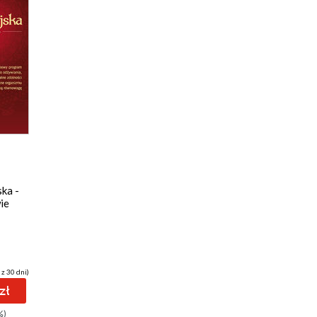
ka -
ie
 z 30 dni)
zł
%)