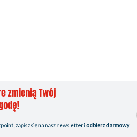
re zmienią Twój
ygodę!
oint, zapisz się na nasz newsletter i
odbierz darmowy