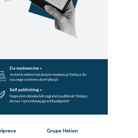
Da wydawców »
Jesteś średnim lub dużym wydawcą? Dołącz do
naszego systemu dystrybucji!
Self publishing »
Napisałeś ebooka lub nagrałeś audibook? Dołącz
do nas i sprzedawaj go w Ebookpoint!
łpraca
Grupa Helion