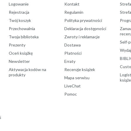
Logowanie
Kontakt
Strefa
Rejestracja
Regulamin
Stref
Twój koszyk
Polityka prywatności
Progr
Przechowalnia
Deklaracja dostępności
Zamawi
recenz
Twoja biblioteka
Zwroty i reklamacje
Self-p
Prezenty
Dostawa
Wydaj
Oceń książkę
Płatności
BIBLI
Newsletter
Erraty
Custo
Aktywacja kodów na
Recenzje książek
produkty
Logist
Mapa serwisu
książ
LiveChat
Pomoc
S