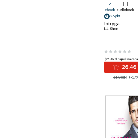
ebook
audiobook
26 pkt
Intryga
L.J. Shen
(26,46 zł najniższa cena
26.46 
31.90zł
(-17