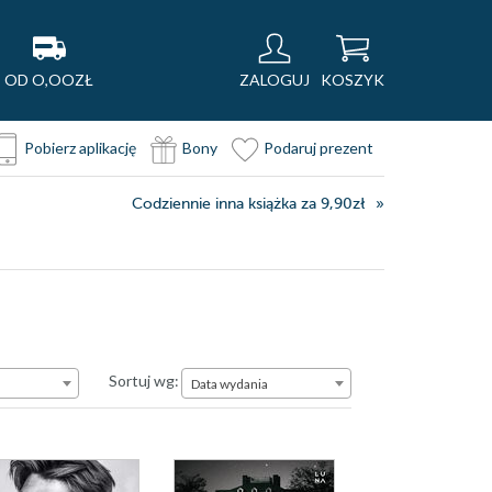
OD O,OOZŁ
ZALOGUJ
KOSZYK
Pobierz aplikację
Bony
Podaruj prezent
Codziennie inna książka za 9,90zł
Data wydania
Sortuj wg:
Data wydania