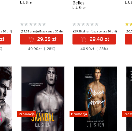
L.J. Shen
Belles
L.J.
L .J. Shen
 z 30 dni)
(29,38 zł najniższa cena z 30 dni)
(29,38 zł najniższa cena z 30 dni)
(30,0
zł
29.38 zł
29.48 zł
%)
40.90zł
(-28%)
40.90zł
(-28%)
Promocja
Promocja
Prom