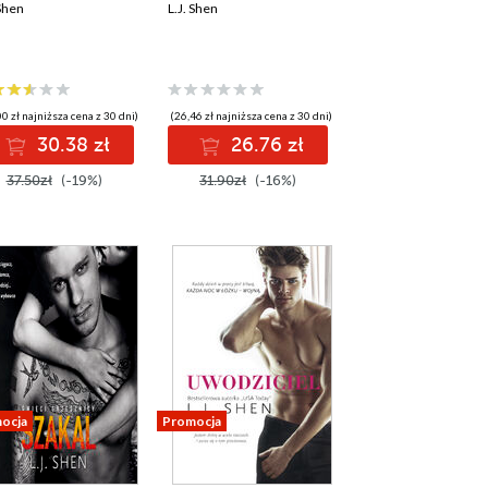
 Shen
L.J. Shen
0 zł najniższa cena z 30 dni)
(26,46 zł najniższa cena z 30 dni)
30.38 zł
26.76 zł
37.50zł
(-19%)
31.90zł
(-16%)
ocja
Promocja