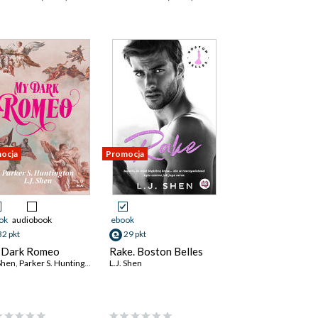
ocja
Promocja
ok
audiobook
ebook
32 pkt
29 pkt
 Dark Romeo
Rake. Boston Belles
 Shen
,
Parker S. Huntington
L.J. Shen