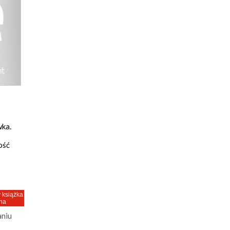
ka.
ość
 książka
na
niu