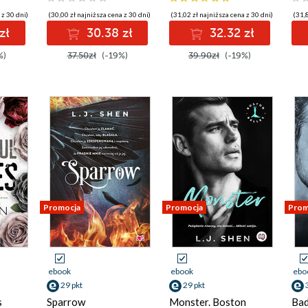
 z 30 dni)
(30,00 zł najniższa cena z 30 dni)
(31,02 zł najniższa cena z 30 dni)
(31,8
zł
30.38 zł
32.32 zł
%)
37.50zł
(-19%)
39.90zł
(-19%)
Promocja
Promocja
Prom
ebook
ebook
ebo
29 pkt
29 pkt
s
Sparrow
Monster. Boston
Bad