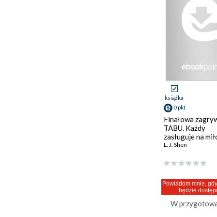
książka
0 pkt
Finałowa zagryw
TABU. Każdy
zasługuje na mił
L. J. Shen
Powiadom mnie, gdy
będzie dostęp
W przygotowa