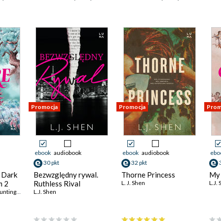
Promocja
Promocja
Prom
ebook
audiobook
ebook
audiobook
ebo
30 pkt
32 pkt
 Dark
Bezwzględny rywal.
Thorne Princess
My
m 2
Ruthless Rival
L. J. Shen
L.J.
ntington
L.J. Shen