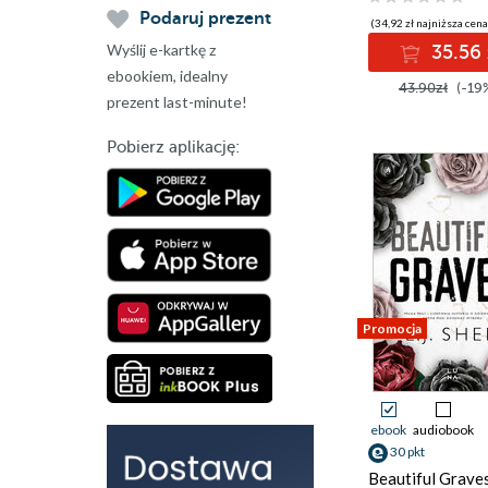
Podaruj prezent
(34,92 zł najniższa cena
Wyślij e-kartkę z
35.56 
ebookiem, idealny
43.90zł
(-19
prezent last-minute!
Pobierz aplikację:
Promocja
ebook
audiobook
30 pkt
Beautiful Grave