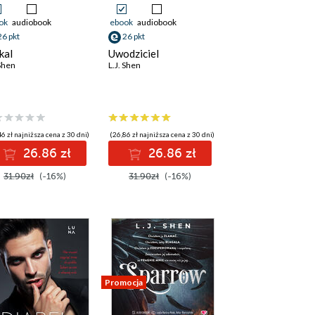
ok
audiobook
ebook
audiobook
26 pkt
26 pkt
kal
Uwodziciel
 Shen
L.J. Shen
6 zł najniższa cena z 30 dni)
(26,86 zł najniższa cena z 30 dni)
26.86 zł
26.86 zł
31.90zł
(-16%)
31.90zł
(-16%)
Promocja