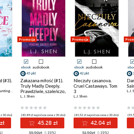
Promocja
Promocja
Prom
ebook
audiobook
ebook
audiobook
ebo
45 pkt
42 pkt
 (#3).
Zakazana miłość (#1).
Nieczuły casanova.
Dam
Truly Madly Deeply.
Cruel Castaways. Tom
Sai
ntington
Prawdziwie, szaleńczo,
3
L.J.
głęboko
L. J. Shen
L.J. Shen
 z 30 dni)
(43,49 zł najniższa cena z 30 dni)
(41,52 zł najniższa cena z 30 dni)
(35,5
zł
45.28 zł
42.04 zł
%)
55.90zł
(-19%)
51.90zł
(-19%)