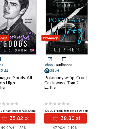
ocja
Promocja
ok
ebook
audiobook
35 pkt
38 pkt
aged Goods. All
Pokonany wróg. Cruel
nts High
Castaways. Tom 2
 Shen
L.J. Shen
2 zł najniższa cena z 30 dni)
(38,31 zł najniższa cena z 30 dni)
35.82 zł
38.80 zł
49.99zł
(-28%)
47.90zł
(-19%)