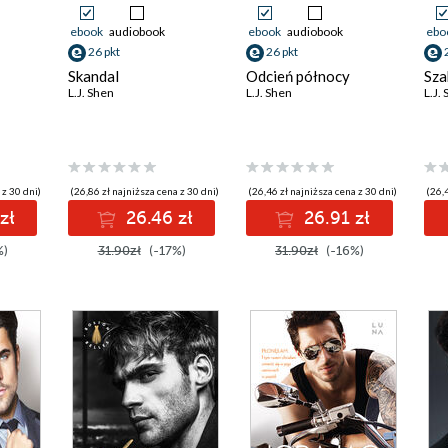
ebook
audiobook
ebook
audiobook
ebo
26 pkt
26 pkt
Skandal
Odcień północy
Sza
L.J. Shen
L.J. Shen
L.J.
 z 30 dni)
(26,86 zł najniższa cena z 30 dni)
(26,46 zł najniższa cena z 30 dni)
(26,4
zł
26.46 zł
26.91 zł
%)
31.90zł
(-17%)
31.90zł
(-16%)