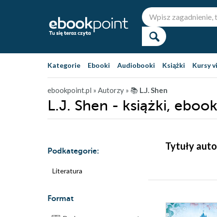
Kategorie
Ebooki
Audiobooki
Książki
Kursy v
ebookpoint.pl
» Autorzy
» 📚
L.J. Shen
L.J. Shen - książki, eboo
Tytuły auto
Podkategorie:
Literatura
Format