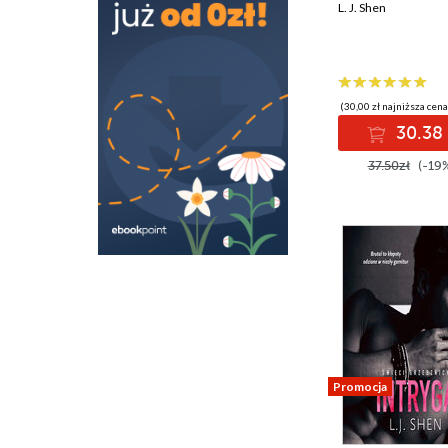
L. J. Shen
(30,00 zł najniższa cena
30.38 
37.50zł
(-19
Promocja