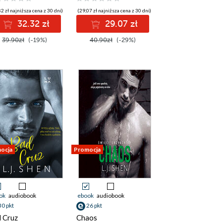
2 zł najniższa cena z 30 dni)
(29,07 zł najniższa cena z 30 dni)
32.32 zł
29.07 zł
39.90zł
(-19%)
40.90zł
(-29%)
ocja
Promocja
ok
audiobook
ebook
audiobook
30 pkt
26 pkt
 Cruz
Chaos