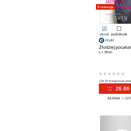
Promocja
ebook
audiobook
26 pkt
Złodziej pocału
L.J. Shen
(26,76 zł najniższa cena
26.86 
31.90zł
(-16