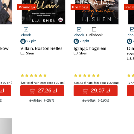
Promocja
Promocja
Prom
ebook
ebook
audiobook
ebo
27 pkt
29 pkt
nków
Villain. Boston Belles
Igrając z ogniem
Dia
L.J. Shen
L.J. Shen
cza
L.J.
 z 30 dni)
(26,96 zł najniższa cena z 30 dni)
(28,72 zł najniższa cena z 30 dni)
(27,4
zł
27.26 zł
29.07 zł
%)
37.91zł
(-28%)
35.90zł
(-19%)