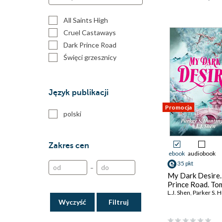
All Saints High
Cruel Castaways
Dark Prince Road
Święci grzesznicy
Język publikacji
Promocja
polski
Zakres cen
ebook
audiobook
35 pkt
–
My Dark Desire.
Prince Road. To
L.J. Shen
,
Parker S. Hu
Wyczyść