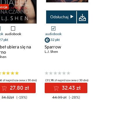
ocja
Odsłuchaj
ok
audiobook
audiobook
27 pkt
32 pkt
beł ubiera się na
Sparrow
rno
L.J. Shen
 Shen
6 zł najniższa cena z 30 dni)
(31,98 zł najniższa cena z 30 dni)
27.80 zł
32.43 zł
34.32zł
(-19%)
44.99 zł
(-28%)