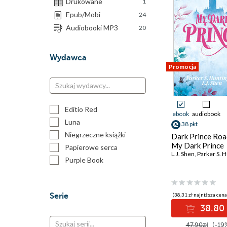
Drukowane
1
Epub/Mobi
24
Audiobooki MP3
20
Wydawca
Promocja
Editio Red
ebook
audiobook
Luna
38 pkt
Niegrzeczne książki
Dark Prince Road
My Dark Prince
Papierowe serca
L.J. Shen
,
Parker S. Hu
Purple Book
Serie
(38,31 zł najniższa cena
38.80 
47.90zł
(-19