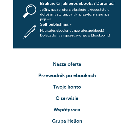
Brakuje Ci jakiegoś ebooka? Daj znać!
Jeśli w naszej ofercie brakuje jakiegoś tytulu,
dołożymy starań, by jak najszybciej się u nas
pojawił.
Self publishing »
Napisałeś ebooka lub nagrałeś audibook?
Dołącz do nas i sprzedawaj go w Ebookpoint!
Nasza oferta
Przewodnik po ebookach
Twoje konto
O serwisie
Współpraca
Grupa Helion