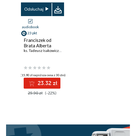
Odsłuchaj
audiobook
23 pkt
Franciszek od
Brata Alberta
ks. Tadeusz Isakowicz-Zaleski
(15,90 zł najniższa cena z 30 dni)
23.32 zł
29.90 zł
(-22%)