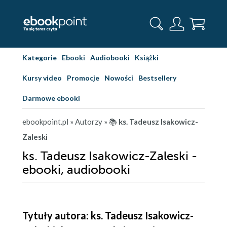
Kategorie
Ebooki
Audiobooki
Książki
Kursy video
Promocje
Nowości
Bestsellery
Darmowe ebooki
ebookpoint.pl
» Autorzy
» 📚
ks. Tadeusz Isakowicz-
Zaleski
ks. Tadeusz Isakowicz-Zaleski -
ebooki, audiobooki
Tytuły autora: ks. Tadeusz Isakowicz-