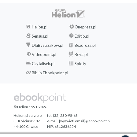
Helion.pl
Onepress.pl
Sensus.pl
Editio.pl
DlaBystrzakow.pl
Bezdroza.pl
Videopoint.pl
Beya.pl
Czytalisek.pl
Sploty
Biblio.Ebookpoint.pl
© Helion 1991-2026
Helion.pl sp. z o.o.
tel. (32) 230-98-63
ul. Kościuszki 1c
e-mail:
[wyświetl email]@ebookpoint.pl
44-100 Gliwice
NIP: 6312636254
Regon: 241989027