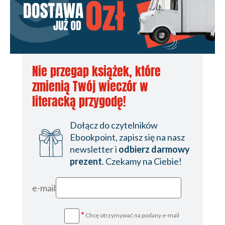
Nie przegap książek, które
zmienią Twój wieczór w
literacką przygodę!
Dołącz do czytelników
Ebookpoint, zapisz się na nasz
newsletter i
odbierz darmowy
prezent
. Czekamy na Ciebie!
e-mail
*
Chcę otrzymywać na podany e-mail