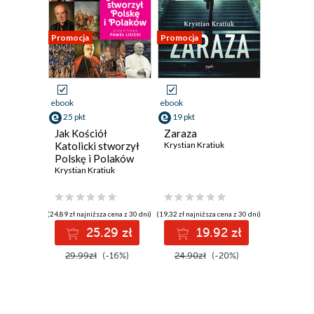
Promocja
Promocja
ebook
ebook
25 pkt
19 pkt
Jak Kościół
Zaraza
Katolicki stworzył
Krystian Kratiuk
Polskę i Polaków
Krystian Kratiuk
(24,89 zł najniższa cena z 30 dni)
(19,32 zł najniższa cena z 30 dni)
25.29 zł
19.92 zł
29.99zł
(-16%)
24.90zł
(-20%)