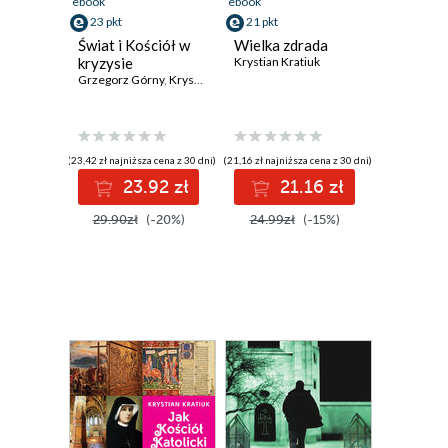
ebook
ebook
23 pkt
21 pkt
Świat i Kościół w
Wielka zdrada
kryzysie
Krystian Kratiuk
Grzegorz Górny
,
Krystian Kratiuk
,
Paweł Lisicki
(23,42 zł najniższa cena z 30 dni)
(21,16 zł najniższa cena z 30 dni)
23.92 zł
21.16 zł
29.90zł
(-20%)
24.99zł
(-15%)