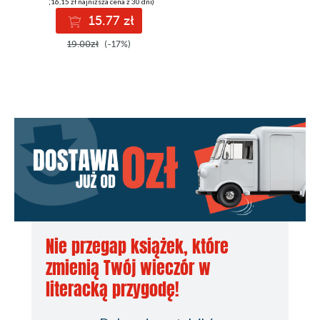
(16,15 zł najniższa cena z 30 dni)
15.77 zł
19.00zł
(-17%)
Nie przegap książek, które
zmienią Twój wieczór w
literacką przygodę!