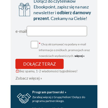
Dołącz do czytelników
Ebookpoint, zapisz się na nasz
newsletter i
odbierz darmowy
prezent
. Czekamy na Ciebie!
e-mail
*
Chcę otrzymywać na podany e-mail
informacje o zniżkach, promocjach oraz
nowościach wydawniczych.
więcej »
DOŁĄCZ TERAZ
Bez spamu, 1-2 wiadomości tygodniowo!
Zobacz więcej »
Program partnerski »
Zarabiaj więcej z Grupą Helion! Dołącz do
programu partnerskiego.