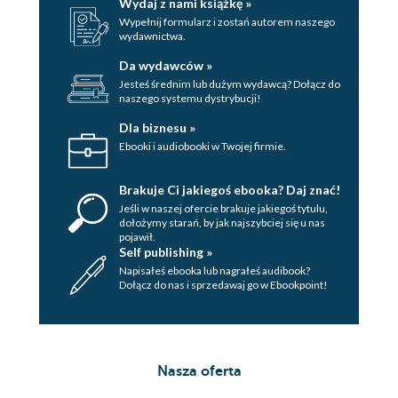
Wydaj z nami książkę »
Wypełnij formularz i zostań autorem naszego
wydawnictwa.
Da wydawców »
Jesteś średnim lub dużym wydawcą? Dołącz do
naszego systemu dystrybucji!
Dla biznesu »
Ebooki i audiobooki w Twojej firmie.
Brakuje Ci jakiegoś ebooka? Daj znać!
Jeśli w naszej ofercie brakuje jakiegoś tytulu,
dołożymy starań, by jak najszybciej się u nas
pojawił.
Self publishing »
Napisałeś ebooka lub nagrałeś audibook?
Dołącz do nas i sprzedawaj go w Ebookpoint!
Nasza oferta