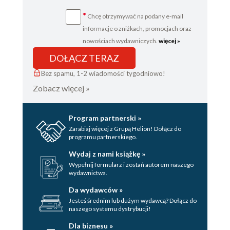
*
Chcę otrzymywać na podany e-mail
informacje o zniżkach, promocjach oraz
nowościach wydawniczych.
więcej »
DOŁĄCZ TERAZ
Bez spamu, 1-2 wiadomości tygodniowo!
Zobacz więcej »
Program partnerski »
Zarabiaj więcej z Grupą Helion! Dołącz do
programu partnerskiego.
Wydaj z nami książkę »
Wypełnij formularz i zostań autorem naszego
wydawnictwa.
Da wydawców »
Jesteś średnim lub dużym wydawcą? Dołącz do
naszego systemu dystrybucji!
Dla biznesu »