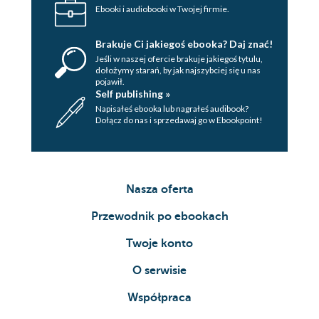
Ebooki i audiobooki w Twojej firmie.
Brakuje Ci jakiegoś ebooka? Daj znać!
Jeśli w naszej ofercie brakuje jakiegoś tytulu,
dołożymy starań, by jak najszybciej się u nas
pojawił.
Self publishing »
Napisałeś ebooka lub nagrałeś audibook?
Dołącz do nas i sprzedawaj go w Ebookpoint!
Nasza oferta
Przewodnik po ebookach
Twoje konto
O serwisie
Współpraca