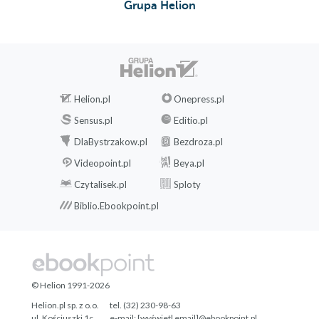
Grupa Helion
Helion.pl
Onepress.pl
Sensus.pl
Editio.pl
DlaBystrzakow.pl
Bezdroza.pl
Videopoint.pl
Beya.pl
Czytalisek.pl
Sploty
Biblio.Ebookpoint.pl
© Helion 1991-2026
Helion.pl sp. z o.o.
tel. (32) 230-98-63
ul. Kościuszki 1c
e-mail:
[wyświetl email]@ebookpoint.pl