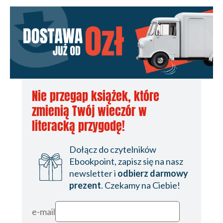
packages in
Python
Nie przegap książek, które
zmienią Twój wieczór w
literacką przygodę!
Dołącz do czytelników
Ebookpoint, zapisz się na nasz
newsletter i
odbierz darmowy
prezent
. Czekamy na Ciebie!
e-mail