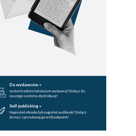
Da wydawców »
Jesteś średnim lub dużym wydawcą? Dołącz do
naszego systemu dystrybucji!
Self publishing »
Napisałeś ebooka lub nagrałeś audibook? Dołącz
do nas i sprzedawaj go w Ebookpoint!