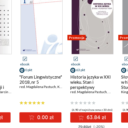
Promocja
Prom
ebook
ebook
ebo
0 pkt
63 pkt
"Forum Lingwistyczne"
Historia języka w XXI
Sło
2018, nr 5
wieku. Stan i
w h
i i
red. Magdalena Pastuch
,
Kinga Wąsińska (Knapik)
perspektywy
Stu
cin Maciołek
,
Katarzyna Sujkowska-Sobisz
,
Jaśmina Śmiech
red. Magdalena Pastuch
,
Jolanta Tambor
,
Mirosława Si
,
Kinga
sło
King
ląskim
lek
łownik
(6,90 zł najniższa cena z 30 dni)
(6,9
zł
0.00 zł
63.84 zł
79.80zł
(-20%)