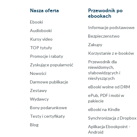
Nasza oferta
Przewodnik po
ebookach
Ebooki
Informacje podstawowe
Audiobooki
Bezpieczenstwo
Kursy video
Zakupy
TOP tytuły
Korzystanie z e-booków
Promocje i rabaty
Przewodnik dla
Zyskujące popularność
niewidomych,
słabowidzących i
Nowości
niesłyszących
Darmowe publikacje
eBooki wolne od DRM
Zestawy
ePub, PDF i mobi w
Wydawcy
pakiecie
Bony podarunkowe
eBooki na Kindle
Testy i certyfikaty
Synchronizacja z Dropbox
Blog
Aplikacja Ebookpoint -
Android