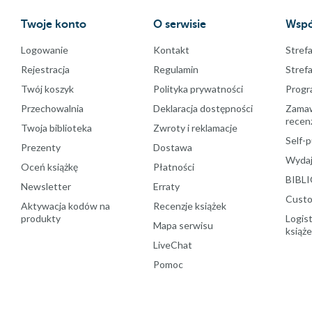
Twoje konto
O serwisie
Wspó
Logowanie
Kontakt
Strefa
Rejestracja
Regulamin
Stref
Twój koszyk
Polityka prywatności
Progr
Przechowalnia
Deklaracja dostępności
Zamawi
recenz
Twoja biblioteka
Zwroty i reklamacje
Self-p
Prezenty
Dostawa
Wydaj
Oceń książkę
Płatności
BIBLI
Newsletter
Erraty
Custo
Aktywacja kodów na
Recenzje książek
produkty
Logist
Mapa serwisu
książ
LiveChat
Pomoc