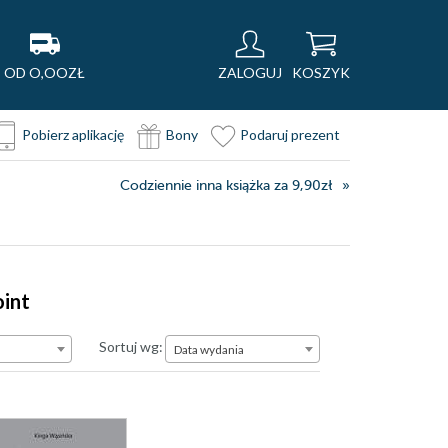
OD O,OOZŁ
ZALOGUJ
KOSZYK
Pobierz aplikację
Bony
Podaruj prezent
Codziennie inna książka za 9,90zł
oint
Data wydania
Sortuj wg:
Data wydania