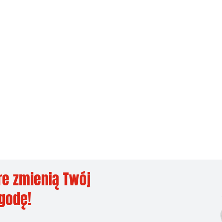
re zmienią Twój
ygodę!