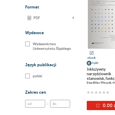
Format
PDF
4
Wydawca
Wydawnictwo
Uniwersytetu Śląskiego
ebook
0 pkt
Język publikacji
Inkluzywny
narzędziownik
polski
stanowisk, funkcj
zawodów w
Ewa Biłas-Pleszak
,
Mar
Uniwersytecie Ś
w Katowicach (s
Zakres cen
fleksyjno-
słowotwórczy)
–
0.00 