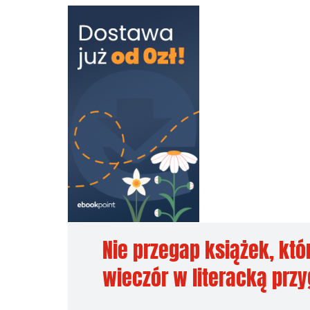
Nie przegap książek, któ
wieczór w literacką prz