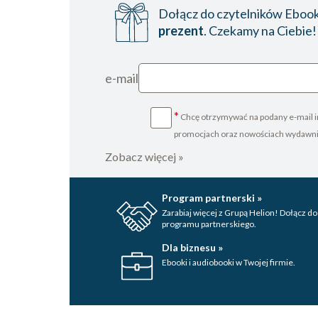
Dołącz do czytelników Ebookp
prezent
. Czekamy na Ciebie!
e-mail
*
Chcę otrzymywać na podany e-mail i
promocjach oraz nowościach wydawn
Zobacz więcej »
Program partnerski »
Zarabiaj więcej z Grupą Helion! Dołącz do
programu partnerskiego.
Dla biznesu »
Ebooki i audiobooki w Twojej firmie.