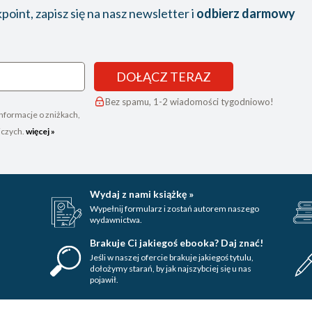
oint, zapisz się na nasz newsletter i
odbierz darmowy
DOŁĄCZ TERAZ
Bez spamu, 1-2 wiadomości tygodniowo!
nformacje o zniżkach,
iczych.
więcej »
Wydaj z nami książkę »
Wypełnij formularz i zostań autorem naszego
wydawnictwa.
Brakuje Ci jakiegoś ebooka? Daj znać!
Jeśli w naszej ofercie brakuje jakiegoś tytulu,
dołożymy starań, by jak najszybciej się u nas
pojawił.