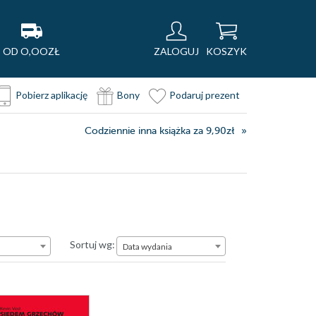
OD O,OOZŁ
ZALOGUJ
KOSZYK
Pobierz aplikację
Bony
Podaruj prezent
Codziennie inna książka za 9,90zł
Data wydania
Sortuj wg:
Data wydania