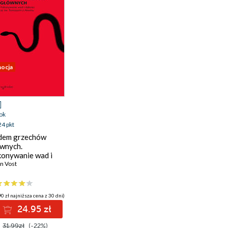
ocja
ok
24 pkt
dem grzechów
wnych.
onywanie wad i
bości ze św.
n Vost
aszem z Akwinu
0 zł najniższa cena z 30 dni)
24.95 zł
31.99zł
(-22%)