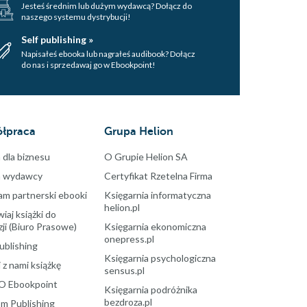
Jesteś średnim lub dużym wydawcą? Dołącz do
naszego systemu dystrybucji!
Self publishing »
Napisałeś ebooka lub nagrałeś audibook? Dołącz
do nas i sprzedawaj go w Ebookpoint!
łpraca
Grupa Helion
 dla biznesu
O Grupie Helion SA
a wydawcy
Certyfikat Rzetelna Firma
am partnerski ebooki
Księgarnia informatyczna
helion.pl
aj książki do
ji (Biuro Prasowe)
Księgarnia ekonomiczna
onepress.pl
ublishing
Księgarnia psychologiczna
 z nami książkę
sensus.pl
O Ebookpoint
Księgarnia podróżnika
bezdroza.pl
m Publishing