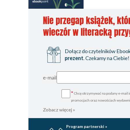
Nie przegap książek, któ
wieczór w literacką prz
Dołącz do czytelników Ebookp
prezent
. Czekamy na Ciebie!
e-mail
*
Chcę otrzymywać na podany e-mail i
promocjach oraz nowościach wydawn
Zobacz więcej »
Program partnerski »