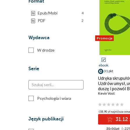
Format
Epub/Mobi
4
PDF
2
Wydawca
Promocja
W drodze
ebook
Serie
31 pkt
Udręka skrupułó
Uzdrów umysł, u
duszę i pozwól 
działać
Kevin Vost
Psychologia i wiara
(18,90 zł najniższa cena
Język publikacji
31.12 
39.90zł
(-22