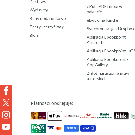
Zestawy
ePub, PDF i mobi w
Wydawcy
pakiecie
Bony podarunkowe
eBooki na Kindle
Testy i certyfikaty
Synchronizacja z Dropbox
Blog
Aplikacja Ebookpoint -
Android
Aplikacja Ebookpoint - iO
Aplikacja Ebookpoint -
AppGallery
Zgłoś naruszenie praw
autorskich
Płatności obsługuje: