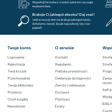
Wypełnij formularz i zostań autorem naszego
wydawnictwa.
Brakuje Ci jakiegoś ebooka? Daj znać!
Jeśli w naszej ofercie brakuje jakiegoś tytulu,
dołożymy starań, by jak najszybciej się u nas
pojawił.
Twoje konto
O serwisie
Wspó
Logowanie
Kontakt
Strefa
Rejestracja
Regulamin
Stref
Twój koszyk
Polityka prywatności
Progr
Przechowalnia
Deklaracja dostępności
Zamawi
recenz
Twoja biblioteka
Zwroty i reklamacje
Self-p
Prezenty
Dostawa
Wydaj
Oceń książkę
Płatności
BIBLI
Newsletter
Erraty
Custo