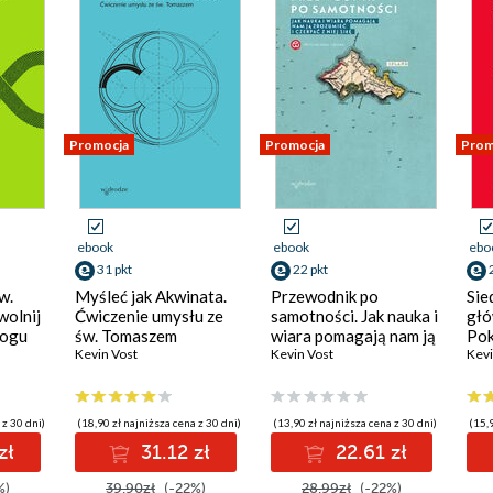
Promocja
Promocja
Prom
ebook
ebook
ebo
31 pkt
22 pkt
w.
Myśleć jak Akwinata.
Przewodnik po
Sie
wolnij
Ćwiczenie umysłu ze
samotności. Jak nauka i
głó
Bogu
św. Tomaszem
wiara pomagają nam ją
Pok
Kevin Vost
zrozumieć i czerpać z
Kevin Vost
sła
Kevi
niej siłę
Tom
 z 30 dni)
(18,90 zł najniższa cena z 30 dni)
(13,90 zł najniższa cena z 30 dni)
(15,9
zł
31.12 zł
22.61 zł
%)
39.90zł
(-22%)
28.99zł
(-22%)