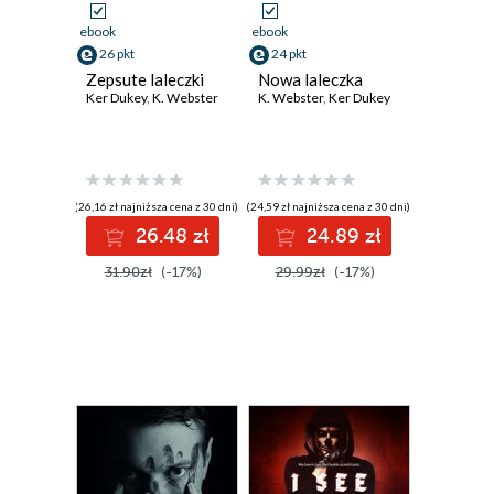
ebook
ebook
26 pkt
24 pkt
Zepsute laleczki
Nowa laleczka
Ker Dukey
,
K. Webster
K. Webster
,
Ker Dukey
(26,16 zł najniższa cena z 30 dni)
(24,59 zł najniższa cena z 30 dni)
26.48 zł
24.89 zł
31.90zł
(-17%)
29.99zł
(-17%)