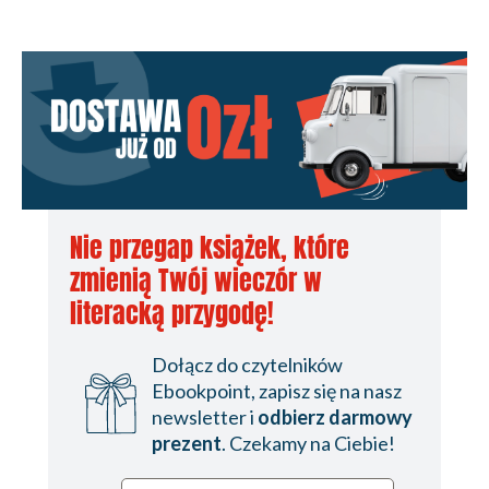
Nie przegap książek, które
zmienią Twój wieczór w
literacką przygodę!
Dołącz do czytelników
Ebookpoint, zapisz się na nasz
newsletter i
odbierz darmowy
prezent
. Czekamy na Ciebie!