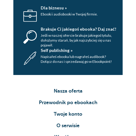
Dla biznesu »
Ebooki i audiobooki w Twojej firmie.
Brakuje Ci jakiegoś ebooka? Daj znać!
Jeśli w naszej ofercie brakuje jakiegoś tytulu,
dołożymy starań, by jak najszybciej się u nas
pojawił.
Self publishing »
Napisałeś ebooka lub nagrałeś audibook?
Dołącz do nas i sprzedawaj go w Ebookpoint!
Nasza oferta
Przewodnik po ebookach
Twoje konto
O serwisie