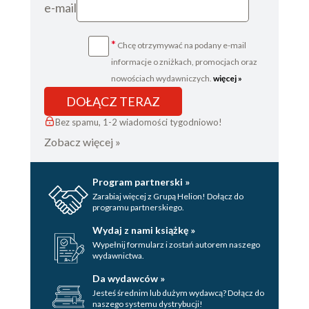
e-mail
*
Chcę otrzymywać na podany e-mail
informacje o zniżkach, promocjach oraz
nowościach wydawniczych.
więcej »
DOŁĄCZ TERAZ
Bez spamu, 1-2 wiadomości tygodniowo!
Zobacz więcej »
Program partnerski »
Zarabiaj więcej z Grupą Helion! Dołącz do
programu partnerskiego.
Wydaj z nami książkę »
Wypełnij formularz i zostań autorem naszego
wydawnictwa.
Da wydawców »
Jesteś średnim lub dużym wydawcą? Dołącz do
naszego systemu dystrybucji!