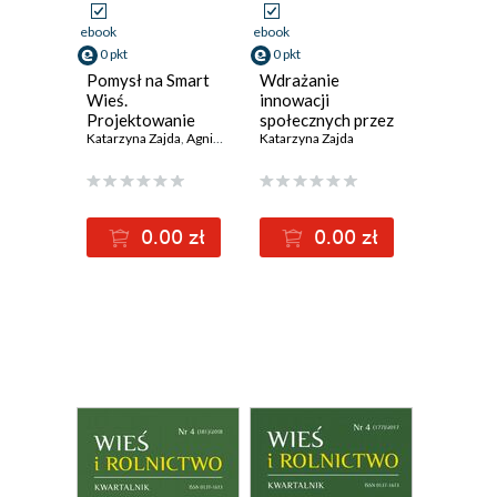
ebook
ebook
0 pkt
0 pkt
Pomysł na Smart
Wdrażanie
Wieś.
innowacji
Projektowanie
społecznych przez
rozwiązań z
Katarzyna Zajda
,
Agnieszka Michalska-Żyła
wiejskie
Katarzyna Zajda
wykorzystaniem
organizacje
Design Thinking
pozarządowe i
lokalne grupy
działania
0.00 zł
0.00 zł