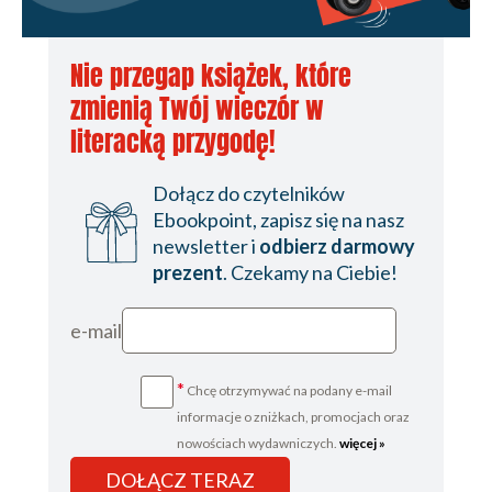
Nie przegap książek, które
zmienią Twój wieczór w
literacką przygodę!
Dołącz do czytelników
Ebookpoint, zapisz się na nasz
newsletter i
odbierz darmowy
prezent
. Czekamy na Ciebie!
e-mail
*
Chcę otrzymywać na podany e-mail
informacje o zniżkach, promocjach oraz
nowościach wydawniczych.
więcej »
DOŁĄCZ TERAZ