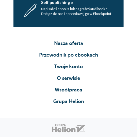
Self publishing »
Napisałeś ebooka lub nagrałeś audibook?
Dołącz do nas i sprzedawaj go w Ebookpoint!
Nasza oferta
Przewodnik po ebookach
Twoje konto
O serwisie
Współpraca
Grupa Helion