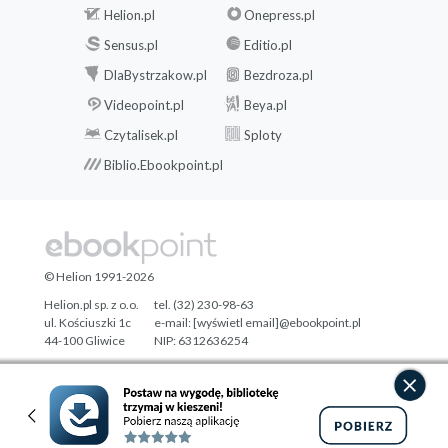
Helion.pl
Onepress.pl
Sensus.pl
Editio.pl
DlaBystrzakow.pl
Bezdroza.pl
Videopoint.pl
Beya.pl
Czytalisek.pl
Sploty
Biblio.Ebookpoint.pl
© Helion 1991-2026
Helion.pl sp. z o.o.
tel. (32) 230-98-63
ul. Kościuszki 1c
e-mail:
[wyświetl email]@ebookpoint.pl
44-100 Gliwice
NIP: 6312636254
Regon: 241989027
Designed with ♥ by
Tonik.pl
Pełna wersja strony »