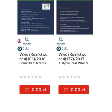
ebook
ebook
0 pkt
0 pkt
Wieś i Rolnictwo
Wieś i Rolnictwo
nr 4(181)/2018
nr 4(177)/2017
Dominika Milczarek-Andrzejewska
Justyna Góral
,
Adam Czarnecki
,
Włodzimierz Rembisz
,
Tamara Krawch
,
Se
0.00 zł
0.00 zł