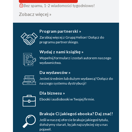
Bez spamu, 1-2 wiadomości tygodniowo!
Zobacz więcej »
Program partnerski »
Zarabiaj więcej z Grupą Helion! Dołącz do
programu partnerskiego.
Wydaj z nami książkę »
Wypełnij formularz i zostań autorem naszego
wydawnictwa.
Da wydawców »
Jesteś średnim lub dużym wydawcą? Dołącz do
naszego systemu dystrybucji!
Dla biznesu »
Ebooki i audiobooki w Twojej firmie.
Brakuje Ci jakiegoś ebooka? Daj znać!
Jeśli w naszej ofercie brakuje jakiegoś tytulu,
dołożymy starań, by jak najszybciej się u nas
pojawił.