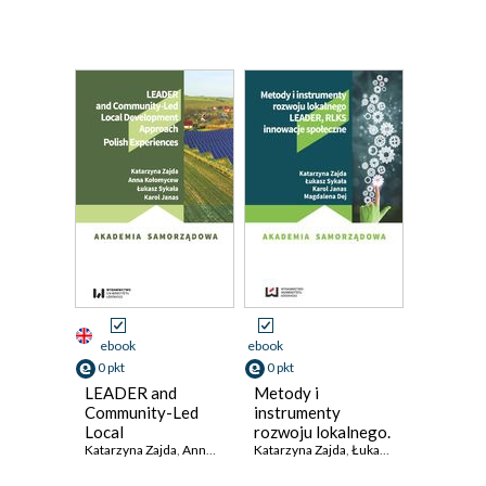
ebook
ebook
0 pkt
0 pkt
LEADER and
Metody i
Community-Led
instrumenty
Local
rozwoju lokalnego.
Development
Katarzyna Zajda
,
Anna Kołomycew
LEADER, RLKS,
Katarzyna Zajda
,
Łukasz Sykała
,
Łukasz Sykała
,
Karol Janas
,
Karol Ja
Approach. Polish
innowacje