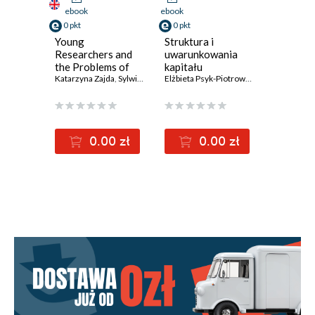
ebook
ebook
0 pkt
0 pkt
Young
Struktura i
Researchers and
uwarunkowania
the Problems of
kapitału
Polish Rural Areas
Katarzyna Zajda
,
Sylwia Michalska
społecznego
Elżbieta Psyk-Piotrowska
,
Katarzyna Zaj
lokalnych grup
działania
0.00 zł
0.00 zł