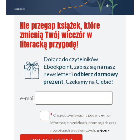
Nie przegap książek, które
zmienią Twój wieczór w
literacką przygodę!
Dołącz do czytelników
Ebookpoint, zapisz się na nasz
newsletter i
odbierz darmowy
prezent
. Czekamy na Ciebie!
e-mail
*
Chcę otrzymywać na podany e-mail
informacje o zniżkach, promocjach oraz
nowościach wydawniczych.
więcej »