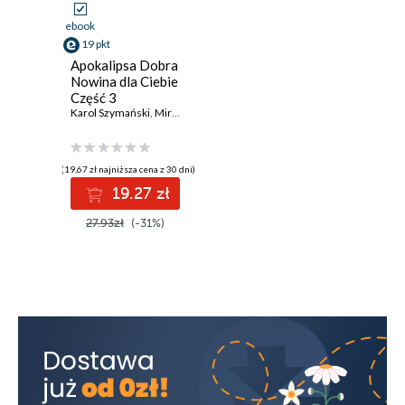
ebook
19 pkt
Apokalipsa Dobra
Nowina dla Ciebie
Część 3
Karol Szymański
,
Mirosław Rucki
(19,67 zł najniższa cena z 30 dni)
19.27 zł
27.93zł
(-31%)