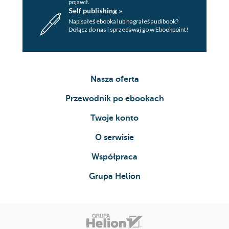
pojawił.
Self publishing »
Napisałeś ebooka lub nagrałeś audibook?
Dołącz do nas i sprzedawaj go w Ebookpoint!
Nasza oferta
Przewodnik po ebookach
Twoje konto
O serwisie
Współpraca
Grupa Helion