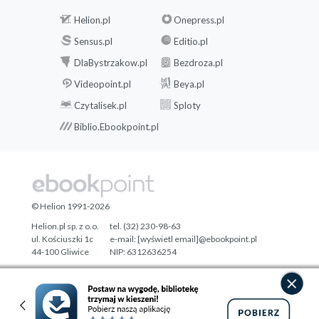
Helion.pl
Onepress.pl
Sensus.pl
Editio.pl
DlaBystrzakow.pl
Bezdroza.pl
Videopoint.pl
Beya.pl
Czytalisek.pl
Sploty
Biblio.Ebookpoint.pl
© Helion 1991-2026
Helion.pl sp. z o.o.
tel. (32) 230-98-63
ul. Kościuszki 1c
e-mail:
[wyświetl email]@ebookpoint.pl
44-100 Gliwice
NIP: 6312636254
Regon: 241989027
Designed with ♥ by
Tonik.pl