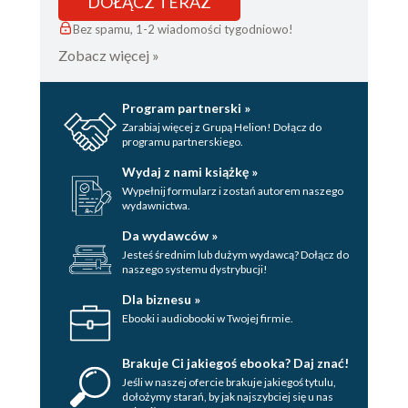
DOŁĄCZ TERAZ
Bez spamu, 1-2 wiadomości tygodniowo!
Zobacz więcej »
Program partnerski »
Zarabiaj więcej z Grupą Helion! Dołącz do
programu partnerskiego.
Wydaj z nami książkę »
Wypełnij formularz i zostań autorem naszego
wydawnictwa.
Da wydawców »
Jesteś średnim lub dużym wydawcą? Dołącz do
naszego systemu dystrybucji!
Dla biznesu »
Ebooki i audiobooki w Twojej firmie.
Brakuje Ci jakiegoś ebooka? Daj znać!
Jeśli w naszej ofercie brakuje jakiegoś tytulu,
dołożymy starań, by jak najszybciej się u nas