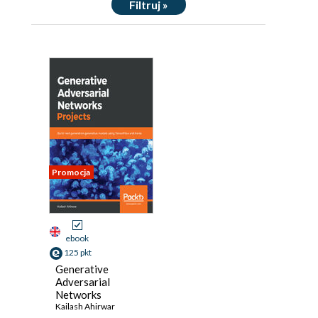
Filtruj »
Promocja
ebook
125 pkt
Generative
Adversarial
Networks
Projects. Build
Kailash Ahirwar