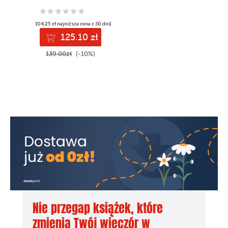
next-generation
generative models
using TensorFlow
(104,25 zł najniższa cena z 30 dni)
and Keras
125.10 zł
139.00zł
(-10%)
Nie przegap książek, które
zmienią Twój wieczór w