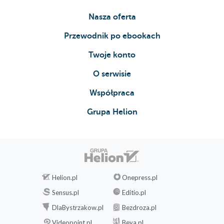
Nasza oferta
Przewodnik po ebookach
Twoje konto
O serwisie
Współpraca
Grupa Helion
Helion.pl
Onepress.pl
Sensus.pl
Editio.pl
DlaBystrzakow.pl
Bezdroza.pl
Videopoint.pl
Beya.pl