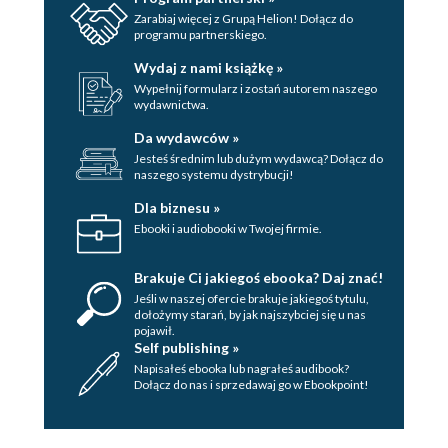
Zarabiaj więcej z Grupą Helion! Dołącz do
programu partnerskiego.
Wydaj z nami książkę »
Wypełnij formularz i zostań autorem naszego
wydawnictwa.
Da wydawców »
Jesteś średnim lub dużym wydawcą? Dołącz do
naszego systemu dystrybucji!
Dla biznesu »
Ebooki i audiobooki w Twojej firmie.
Brakuje Ci jakiegoś ebooka? Daj znać!
Jeśli w naszej ofercie brakuje jakiegoś tytulu,
dołożymy starań, by jak najszybciej się u nas
pojawił.
Self publishing »
Napisałeś ebooka lub nagrałeś audibook?
Dołącz do nas i sprzedawaj go w Ebookpoint!