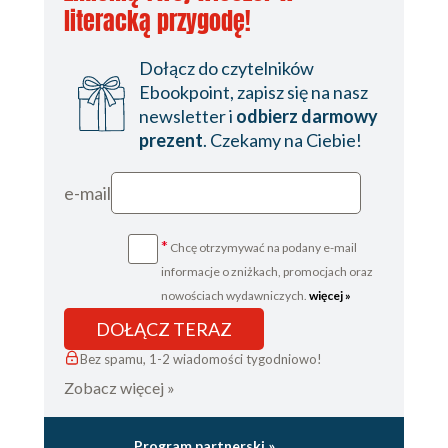
literacką przygodę!
Dołącz do czytelników
Ebookpoint, zapisz się na nasz
newsletter i
odbierz darmowy
prezent
. Czekamy na Ciebie!
e-mail
*
Chcę otrzymywać na podany e-mail
informacje o zniżkach, promocjach oraz
nowościach wydawniczych.
więcej »
DOŁĄCZ TERAZ
Bez spamu, 1-2 wiadomości tygodniowo!
Zobacz więcej »
Program partnerski »