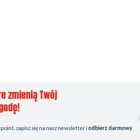
re zmienią Twój
ygodę!
oint, zapisz się na nasz newsletter i
odbierz darmowy