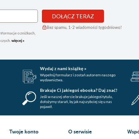
DOŁĄCZ TERAZ
Bez spamu, 1-2 wiadomości tygodniowo!
nformacje o zniżkach,
iczych.
więcej »
Wydaj z nami książkę »
Wypełnij formularz i zostań autorem naszego
wydawnictwa.
Brakuje Ci jakiegoś ebooka? Daj znać!
Jeśli w naszej ofercie brakuje jakiegoś tytulu,
dołożymy starań, by jak najszybciej się u nas
pojawił.
Twoje konto
O serwisie
Wspó