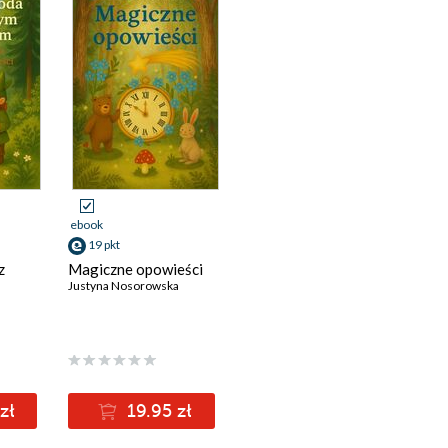
ebook
19 pkt
z
Magiczne opowieści
Justyna Nosorowska
a
zł
19.95 zł