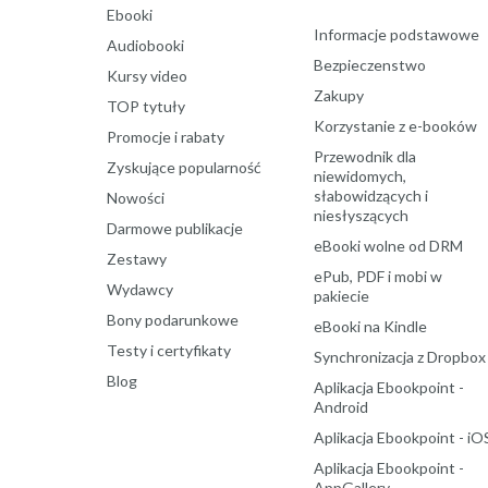
Ebooki
Informacje podstawowe
Audiobooki
Bezpieczenstwo
Kursy video
Zakupy
TOP tytuły
Korzystanie z e-booków
Promocje i rabaty
Przewodnik dla
Zyskujące popularność
niewidomych,
słabowidzących i
Nowości
niesłyszących
Darmowe publikacje
eBooki wolne od DRM
Zestawy
ePub, PDF i mobi w
Wydawcy
pakiecie
Bony podarunkowe
eBooki na Kindle
Testy i certyfikaty
Synchronizacja z Dropbox
Blog
Aplikacja Ebookpoint -
Android
Aplikacja Ebookpoint - iO
Aplikacja Ebookpoint -
AppGallery