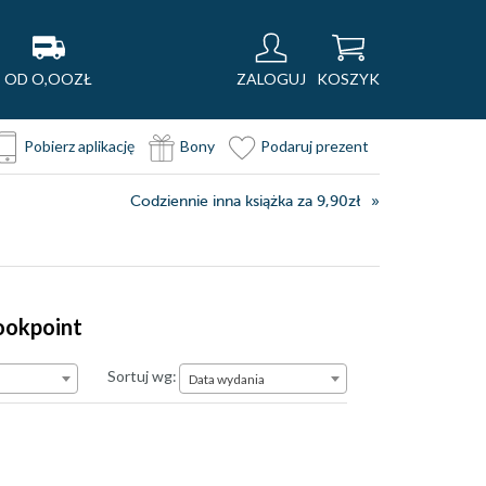
OD O,OOZŁ
ZALOGUJ
KOSZYK
Pobierz aplikację
Bony
Podaruj prezent
Codziennie inna książka za 9,90zł
ookpoint
Data wydania
Sortuj wg:
Data wydania