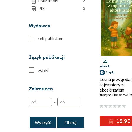
Epub/Mobi
2
PDF
2
Wydawca
self publisher
Język publikacji
ebook
polski
18 pkt
Leśna przygoda 
tajemniczym
Zakres cen
ekoskrzatem
Justyna Nosorowsk
–
18.90 
Wyczyść