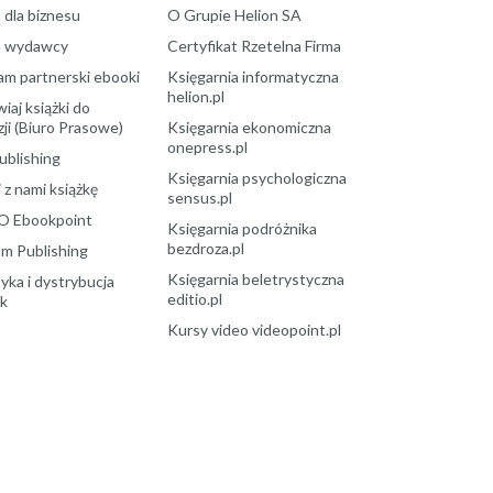
 dla biznesu
O Grupie Helion SA
a wydawcy
Certyfikat Rzetelna Firma
am partnerski ebooki
Księgarnia informatyczna
helion.pl
aj książki do
ji (Biuro Prasowe)
Księgarnia ekonomiczna
onepress.pl
ublishing
Księgarnia psychologiczna
 z nami książkę
sensus.pl
O Ebookpoint
Księgarnia podróżnika
bezdroza.pl
m Publishing
Księgarnia beletrystyczna
yka i dystrybucja
editio.pl
ek
Kursy video videopoint.pl