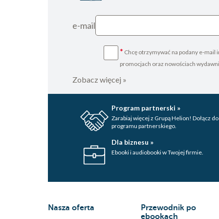
e-mail
*
Chcę otrzymywać na podany e-mail i
promocjach oraz nowościach wydawn
Zobacz więcej »
Program partnerski »
Zarabiaj więcej z Grupą Helion! Dołącz do
programu partnerskiego.
Dla biznesu »
Ebooki i audiobooki w Twojej firmie.
Nasza oferta
Przewodnik po
ebookach