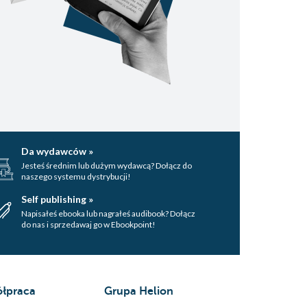
Da wydawców »
Jesteś średnim lub dużym wydawcą? Dołącz do
naszego systemu dystrybucji!
Self publishing »
Napisałeś ebooka lub nagrałeś audibook? Dołącz
do nas i sprzedawaj go w Ebookpoint!
łpraca
Grupa Helion