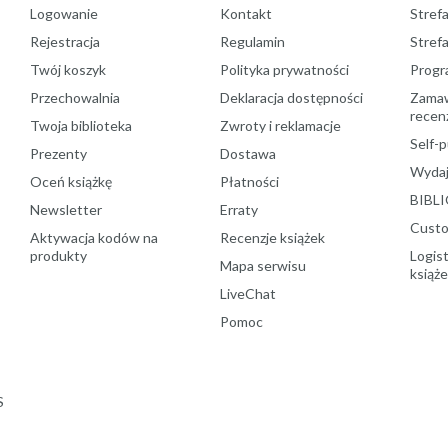
Logowanie
Kontakt
Strefa
Rejestracja
Regulamin
Stref
Twój koszyk
Polityka prywatności
Progr
Przechowalnia
Deklaracja dostępności
Zamawi
recenz
Twoja biblioteka
Zwroty i reklamacje
Self-p
Prezenty
Dostawa
Wydaj
Oceń książkę
Płatności
BIBLI
Newsletter
Erraty
Custo
Aktywacja kodów na
Recenzje książek
produkty
Logist
Mapa serwisu
książ
LiveChat
Pomoc
S