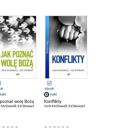
ok
ebook
4 pkt
4 pkt
 poznać wolę Bożą
Konflikty
h McDowell
,
Ed Stewart
Josh McDowell
,
Ed Stewart