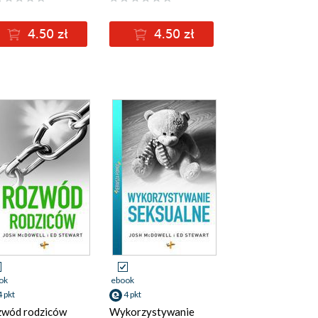
4.50 zł
4.50 zł
ok
ebook
4 pkt
4 pkt
wód rodziców
Wykorzystywanie