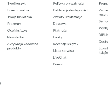
Twój koszyk
Polityka prywatności
Progr
Przechowalnia
Deklaracja dostępności
Zamawi
recenz
Twoja biblioteka
Zwroty i reklamacje
Self-p
Prezenty
Dostawa
Wydaj
Oceń książkę
Płatności
BIBLI
Newsletter
Erraty
Custo
Aktywacja kodów na
Recenzje książek
produkty
Logist
Mapa serwisu
książ
LiveChat
Pomoc
S