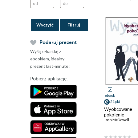
–
Wyczyść
Podaruj prezent
Wyślij e-kartkę z
ebookiem, idealny
prezent last-minute!
Pobierz aplikację:
ebook
21 pkt
Wyobcowane
pokolenie
Josh McDowell