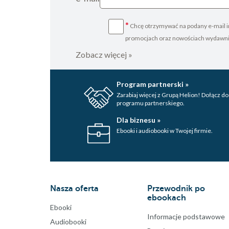
*
Chcę otrzymywać na podany e-mail i
promocjach oraz nowościach wydawn
Zobacz więcej »
Program partnerski »
Zarabiaj więcej z Grupą Helion! Dołącz do
programu partnerskiego.
Dla biznesu »
Ebooki i audiobooki w Twojej firmie.
Nasza oferta
Przewodnik po
ebookach
Ebooki
Informacje podstawowe
Audiobooki