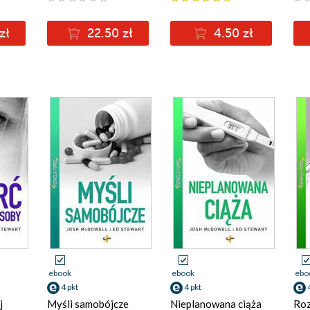
zł
22.50 zł
4.50 zł
ebook
ebook
ebo
4 pkt
4 pkt
j
Myśli samobójcze
Nieplanowana ciąża
Roz