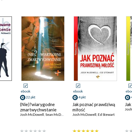
ebook
ebook
ebo
22 pkt
4 pkt
(Nie)?wiarygodne
Jak poznać prawdziwą
Jak
zmartwychwstanie
miłość
Jos
Josh McDowell
,
Sean McDowell
Josh McDowell
,
Ed Stewart