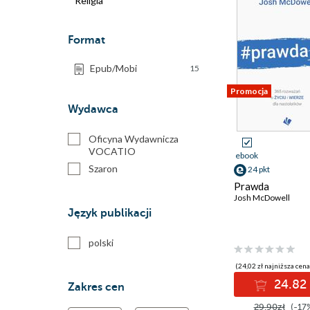
Religia
Format
Epub/Mobi
15
Promocja
Wydawca
Oficyna Wydawnicza
VOCATIO
ebook
Szaron
24 pkt
Prawda
Josh McDowell
Język publikacji
polski
(24,02 zł najniższa cena
24.82 
Zakres cen
29.90zł
(-17