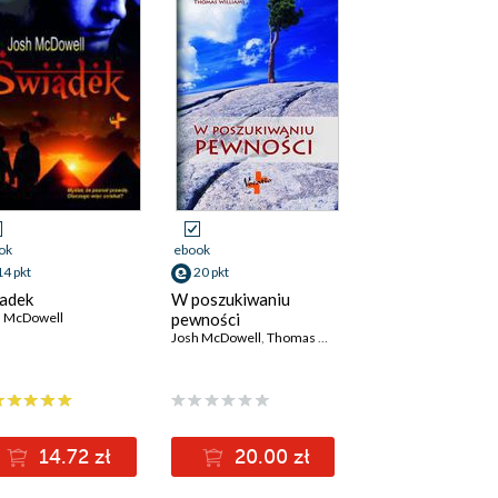
ok
ebook
14 pkt
20 pkt
adek
W poszukiwaniu
h McDowell
pewności
Josh McDowell
,
Thomas Williams
14.72 zł
20.00 zł