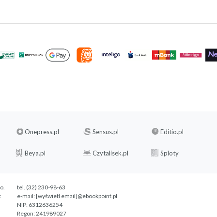
Onepress.pl
Sensus.pl
Editio.pl
Beya.pl
Czytalisek.pl
Sploty
.o.
tel. (32) 230-98-63
c
e-mail:
[wyświetl email]@ebookpoint.pl
NIP: 6312636254
Regon: 241989027