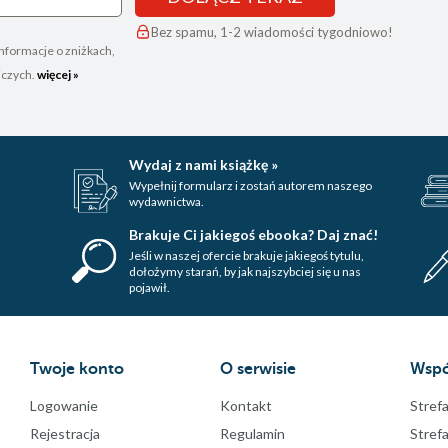
Bez spamu, 1-2 wiadomości tygodniowo!
nformacje o zniżkach,
iczych.
więcej »
Wydaj z nami książkę »
Wypełnij formularz i zostań autorem naszego
wydawnictwa.
Brakuje Ci jakiegoś ebooka? Daj znać!
Jeśli w naszej ofercie brakuje jakiegoś tytulu,
dołożymy starań, by jak najszybciej się u nas
pojawił.
Twoje konto
O serwisie
Wspó
Logowanie
Kontakt
Strefa
Rejestracja
Regulamin
Stref