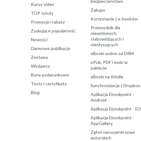
Bezpieczenstwo
Kursy video
Zakupy
TOP tytuły
Korzystanie z e-booków
Promocje i rabaty
Przewodnik dla
Zyskujące popularność
niewidomych,
słabowidzących i
Nowości
niesłyszących
Darmowe publikacje
eBooki wolne od DRM
Zestawy
ePub, PDF i mobi w
Wydawcy
pakiecie
Bony podarunkowe
eBooki na Kindle
Testy i certyfikaty
Synchronizacja z Dropbox
Blog
Aplikacja Ebookpoint -
Android
Aplikacja Ebookpoint - iO
Aplikacja Ebookpoint -
AppGallery
Zgłoś naruszenie praw
autorskich