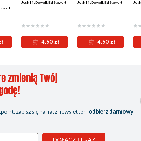
Josh McDowell
,
Ed Stewart
Josh McDowell
,
Ed Stewart
Jos
tewart
zł
4.50 zł
4.50 zł
re zmienią Twój
ygodę!
oint, zapisz się na nasz newsletter i
odbierz darmowy
DOŁĄCZ TERAZ