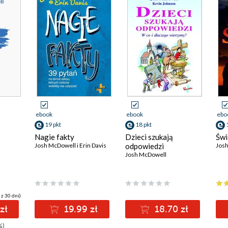
ebook
ebook
ebo
19 pkt
18 pkt
Nagie fakty
Dzieci szukają
Świ
Josh McDowell i Erin Davis
odpowiedzi
Jos
Josh McDowell
 z 30 dni)
zł
19.99 zł
18.70 zł
%)