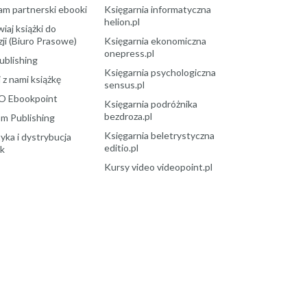
am partnerski ebooki
Księgarnia informatyczna
helion.pl
aj książki do
ji (Biuro Prasowe)
Księgarnia ekonomiczna
onepress.pl
ublishing
Księgarnia psychologiczna
 z nami książkę
sensus.pl
O Ebookpoint
Księgarnia podróżnika
bezdroza.pl
m Publishing
Księgarnia beletrystyczna
yka i dystrybucja
editio.pl
ek
Kursy video videopoint.pl