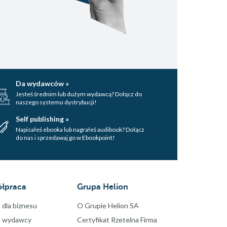
Da wydawców »
Jesteś średnim lub dużym wydawcą? Dołącz do
naszego systemu dystrybucji!
Self publishing »
Napisałeś ebooka lub nagrałeś audibook? Dołącz
do nas i sprzedawaj go w Ebookpoint!
łpraca
Grupa Helion
 dla biznesu
O Grupie Helion SA
a wydawcy
Certyfikat Rzetelna Firma