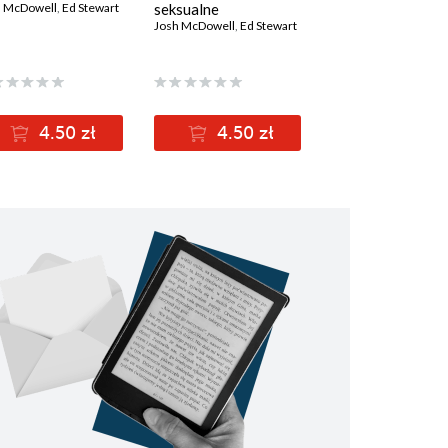
h McDowell
,
Ed Stewart
seksualne
Josh McDowell
,
Ed Stewart
4.50 zł
4.50 zł