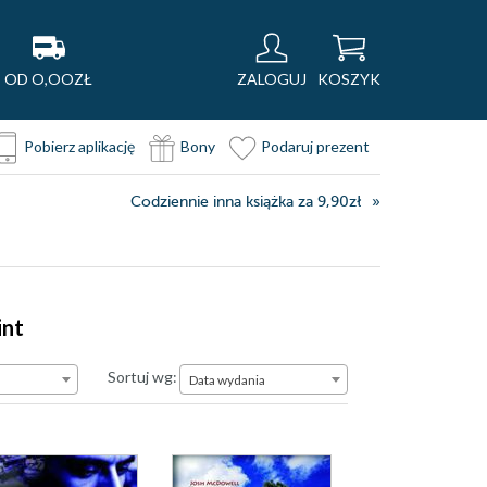
OD O,OOZŁ
ZALOGUJ
KOSZYK
Pobierz aplikację
Bony
Podaruj prezent
Codziennie inna książka za 9,90zł
int
Data wydania
Sortuj wg:
Data wydania