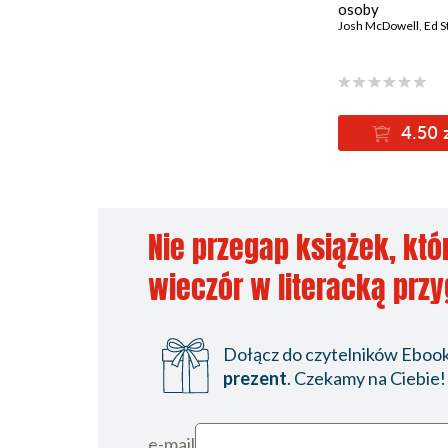
osoby
Josh McDowell
,
Ed S
4.50 
Nie przegap książek, któ
wieczór w literacką prz
Dołącz do czytelników Ebookp
prezent
. Czekamy na Ciebie!
e-mail