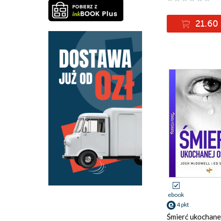
21.60 
ebook
4 pkt
Śmierć ukochane