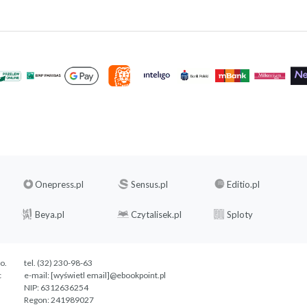
Onepress.pl
Sensus.pl
Editio.pl
Beya.pl
Czytalisek.pl
Sploty
.o.
tel. (32) 230-98-63
c
e-mail:
[wyświetl email]@ebookpoint.pl
NIP: 6312636254
Regon: 241989027