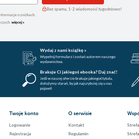
Bez spamu, 1-2 wiadomości tygodniowo!
nformacje o zniżkach,
iczych.
więcej »
Wydaj z nami książkę »
Wypełnij formularz i zostań autorem naszego
wydawnictwa.
Brakuje Ci jakiegoś ebooka? Daj znać!
Jeśli w naszej ofercie brakuje jakiegoś tytulu,
dołożymy starań, by jak najszybciej się u nas
pojawił.
Twoje konto
O serwisie
Wspó
Logowanie
Kontakt
Strefa
Rejestracja
Regulamin
Stref