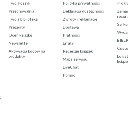
Twój koszyk
Polityka prywatności
Progr
Przechowalnia
Deklaracja dostępności
Zamawi
recenz
Twoja biblioteka
Zwroty i reklamacje
Self-p
Prezenty
Dostawa
Wydaj
Oceń książkę
Płatności
BIBLI
Newsletter
Erraty
Custo
Aktywacja kodów na
Recenzje książek
produkty
Logist
Mapa serwisu
książ
LiveChat
Pomoc
S