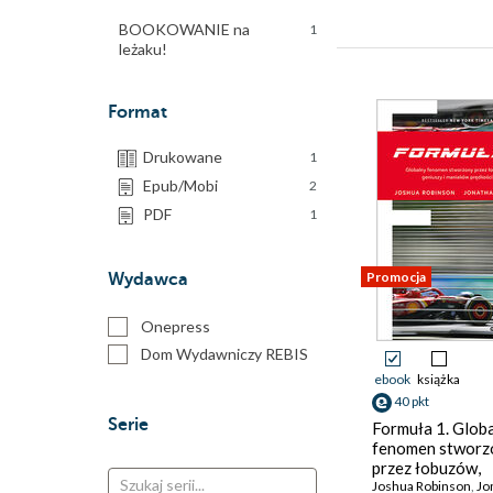
BOOKOWANIE na
1
leżaku!
Format
Drukowane
1
Epub/Mobi
2
PDF
1
Promocja
Wydawca
Onepress
Dom Wydawniczy REBIS
ebook
książka
40 pkt
Serie
Formuła 1. Glob
fenomen stworz
przez łobuzów,
geniuszy i mani
Joshua Robinson
,
Jonat