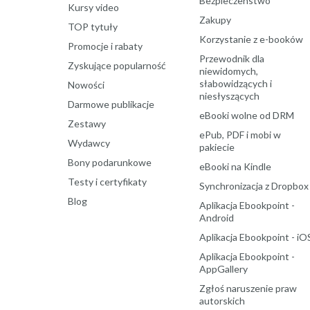
Bezpieczenstwo
Kursy video
Zakupy
TOP tytuły
Korzystanie z e-booków
Promocje i rabaty
Przewodnik dla
Zyskujące popularność
niewidomych,
słabowidzących i
Nowości
niesłyszących
Darmowe publikacje
eBooki wolne od DRM
Zestawy
ePub, PDF i mobi w
Wydawcy
pakiecie
Bony podarunkowe
eBooki na Kindle
Testy i certyfikaty
Synchronizacja z Dropbox
Blog
Aplikacja Ebookpoint -
Android
Aplikacja Ebookpoint - iO
Aplikacja Ebookpoint -
AppGallery
Zgłoś naruszenie praw
autorskich