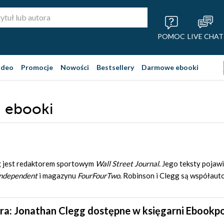
POMOC
LIVE CHAT
ideo
Promocje
Nowości
Bestsellery
Darmowe ebooki
, ebooki
g
jest redaktorem sportowym
Wall Street Journal
. Jego teksty pojaw
Independent
i magazynu
FourFourTwo
. Robinson i Clegg są współauto
ra: Jonathan Clegg dostępne w księgarni Ebookp