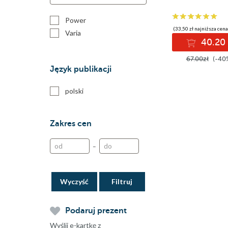
prędkości
Power
(33,50 zł najniższa cena
Varia
40.20 
67.00zł
(-40
Język publikacji
polski
Zakres cen
–
Wyczyść
Podaruj prezent
Wyślij e-kartkę z