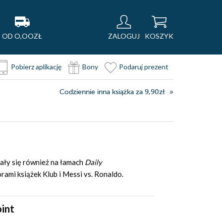
OD O,OOZŁ
ZALOGUJ
KOSZYK
Pobierz aplikację
Bony
Podaruj prezent
Codziennie inna książka za 9,90zł
iały się również na łamach
Daily
rami książek Klub i Messi vs. Ronaldo.
oint