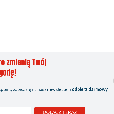
re zmienią Twój
ygodę!
oint, zapisz się na nasz newsletter i
odbierz darmowy
DOŁĄCZ TERAZ