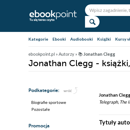
Kategorie
Ebooki
Audiobooki
Książki
Kursy v
ebookpoint.pl
» Autorzy
» 📚
Jonathan Clegg
Jonathan Clegg - książki
Podkategorie:
wróć
Jonathan Cleg
Telegraph
,
The 
Biografie sportowe
Pozostałe
Tytuły auto
Promocja