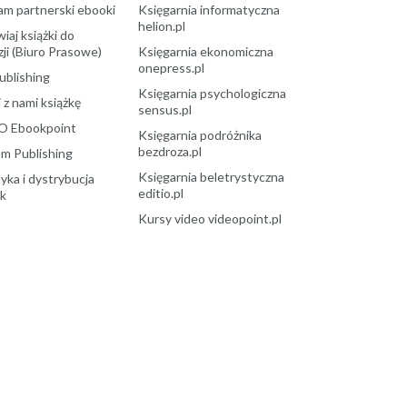
am partnerski ebooki
Księgarnia informatyczna
helion.pl
aj książki do
ji (Biuro Prasowe)
Księgarnia ekonomiczna
onepress.pl
ublishing
Księgarnia psychologiczna
 z nami książkę
sensus.pl
O Ebookpoint
Księgarnia podróżnika
bezdroza.pl
m Publishing
Księgarnia beletrystyczna
yka i dystrybucja
editio.pl
ek
Kursy video videopoint.pl