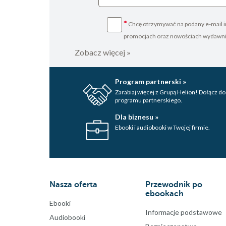
*
Chcę otrzymywać na podany e-mail i
promocjach oraz nowościach wydawn
Zobacz więcej »
Program partnerski »
Zarabiaj więcej z Grupą Helion! Dołącz do
programu partnerskiego.
Dla biznesu »
Ebooki i audiobooki w Twojej firmie.
Nasza oferta
Przewodnik po
ebookach
Ebooki
Informacje podstawowe
Audiobooki