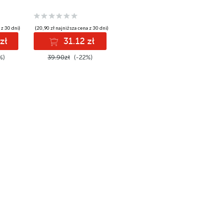
 z 30 dni)
(20,90 zł najniższa cena z 30 dni)
zł
31.12 zł
%)
39.90zł
(-22%)