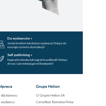
Da wydawców »
Jesteś średnim lub dużym wydawcą? Dołącz do
naszego systemu dystrybucji!
Self publishing »
Napisałeś ebooka lub nagrałeś audibook? Dołącz
do nas i sprzedawaj go w Ebookpoint!
łpraca
Grupa Helion
 dla biznesu
O Grupie Helion SA
a wydawcy
Certyfikat Rzetelna Firma