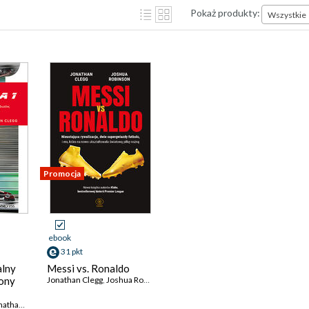
Pokaż produkty:
Wszystkie
Promocja
ebook
31 pkt
alny
Messi vs. Ronaldo
ony
Jonathan Clegg
,
Joshua Robinson
aków
han Clegg